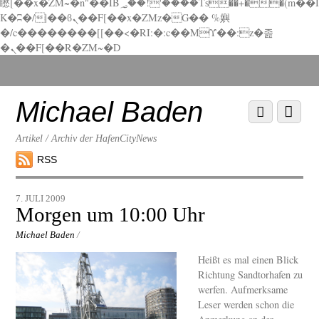
矁[��x�ZM~�n"��IB؃��!'����Тѕ��+��(m��I
K�ʭ�/|��ϐܢ��F[��x�ZMz�G�� %嬩
�/c��������[[��<�RI:�:c��MΎ��:z�졾
�ܢ��F[��R�ZM~�D
Scroll
down
to
Michael Baden
Scroll
Menu
content
down
to
Artikel / Archiv der HafenCityNews
content
RSS
7. JULI 2009
Morgen um 10:00 Uhr
Michael Baden
/
Heißt es mal einen Blick
Richtung Sandtorhafen zu
werfen. Aufmerksame
Leser werden schon die