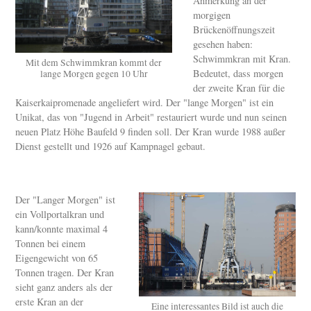
Anmerkung an der
morgigen
Brückenöffnungszeit
gesehen haben:
Schwimmkran mit Kran.
Mit dem Schwimmkran kommt der
Bedeutet, dass morgen
lange Morgen gegen 10 Uhr
der zweite Kran für die
Kaiserkaipromenade angeliefert wird. Der "lange Morgen" ist ein
Unikat, das von "Jugend in Arbeit" restauriert wurde und nun seinen
neuen Platz Höhe Baufeld 9 finden soll. Der Kran wurde 1988 außer
Dienst gestellt und 1926 auf Kampnagel gebaut.
Der "Langer Morgen" ist
ein Vollportalkran und
kann/konnte maximal 4
Tonnen bei einem
Eigengewicht von 65
Tonnen tragen. Der Kran
sieht ganz anders als der
erste Kran an der
Eine interessantes Bild ist auch die