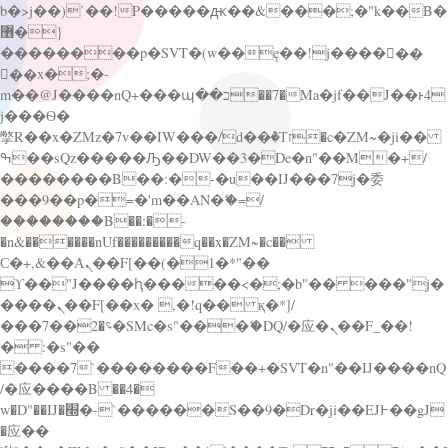
b�>j��)΄��!P�����ԫ��&���;�"k��B�
޶�}
��������p�SVT�(w��ę��!j������
��x�;�-
m��@J����nQ+���պ��כ��7�Ma�jf��J��ͱ4
j���Ѳ�
撆R��x�ZMz�7v��IW���/d��ٞ�Тז�c�ZM~�ji��
ߒ��sQz�����Ԡ��DW��3�De�n"��M�+/
��������B��:�-�u��IJ���7j�委
���9��p�=�'m��AN�ޭ�=/
��������B��:�-
�n&������nUf���������q��x�ZM~�
c��
Ϲ�+,&��Ὰܢ��F[��(�1�*"��
ϒ��"J����ԧ�����<�;�b"�� ���"j�
����ܢ��F[��x� ,�!q�� қ�*]/
���؝�2��7�SMc�s"���ޭ�DQ/�应�ܢ��F_��!
� :�s"��
����7`��������F��+�SVT�n"��IJ����nQ
/�应����B ��4�
w�D"��IJ�׭�-`������S��9�Dr�ji��EJ߅��gJ
�应��