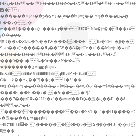
b�>j��)΄��!P�����ԫ��&���;�"k��B�
޶�}
��������p�SVT�(w��ę��!j������
��x�;�-
m��@J����nQ+���պ��כ��7�Ma�jf��J��ͱ4
j���Ѳ�
撆R��x�ZMz�7v��IW���/d��ٞ�Тז�c�ZM~�ji��
ߒ��sQz�����Ԡ��DW��3�De�n"��M�+/
��������B��:�-�u��IJ���7j�委
���9��p�=�'m��AN�ޭ�=/
��������B��:�-
�n&������nUf���������q��x�ZM~�
c��
Ϲ�+,&��Ὰܢ��F[��(�1�*"��
ϒ��"J����ԧ�����<�;�b"�� ���"j�
����ܢ��F[��x� ,�!q�� қ�*]/
���؝�2��7�SMc�s"���ޭ�DQ/�应�ܢ��F_��!
� :�s"��
����7`��������F��+�SVT�n"��IJ����nQ
/�应����B ��4�
w�D"��IJ�׭�-`������S��9�Dr�ji��EJ߅��gJ
�应��