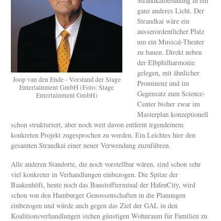
Strandkaibebauung in ein
ganz anderes Licht. Der
Strandkai wäre ein
ausserordentlicher Platz
um ein Musical-Theater
zu bauen. Direkt neben
der Elbphilharmonie
gelegen, mit ähnlicher
Joop van den Ende - Vorstand der Stage
Prominenz und im
Entertainment GmbH (Foto: Stage
Gegensatz zum Science-
Entertainment GmbH)
Center bisher zwar im
Masterplan konzeptionell
schon strukturiert, aber noch weit davon entfernt irgendeinem
konkreten Projekt zugesprochen zu werden. Ein Leichtes hier den
gesamten Strandkai einer neuer Verwendung zuzuführen.
Alle anderen Standorte, die noch vorstellbar wären, sind schon sehr
viel konkreter in Verhandlungen einbezogen. Die Spitze der
Baakenhöft, heute noch das Baustoffterminal der HafenCity, wird
schon von den Hamburger Genossenschaften in die Planungen
einbezogen und würde auch gegen das Ziel der GAL in den
Koalitionsverhandlungen stehen günstigen Wohnraum für Familien zu