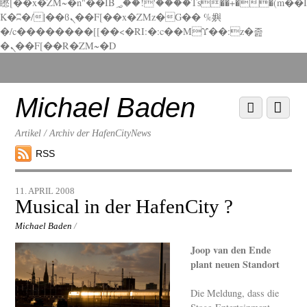
矁[��x�ZM~�n"��IB؃��!'����Тѕ��+��(m��I
K�ʭ�/|��ϐܢ��F[��x�ZMz�G�� %嬩
�/c��������[[��<�RI:�:c��MΎ��:z�졾
�ܢ��F[��R�ZM~�D
Scroll
down
to
Michael Baden
Scroll
Menu
content
down
to
Artikel / Archiv der HafenCityNews
content
RSS
11. APRIL 2008
Musical in der HafenCity ?
Michael Baden
/
Joop van den Ende
plant neuen Standort
Die Meldung, dass die