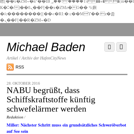
矁[��x�ZM~�n"��IB؃��!'����Тѕ��+��(m��I
K�ʭ�/|��ϐܢ��F[��x�ZMz�G�� %嬩
�/c��������[[��<�RI:�:c��MΎ��:z�졾
�ܢ��F[��R�ZM~�D
Scroll
down
to
Michael Baden
Scroll
Menu
content
down
to
Artikel / Archiv der HafenCityNews
content
RSS
28. OKTOBER 2016
NABU begrüßt, dass
Schiffskraftstoffe künftig
schwefelärmer werden
Redaktion
/
Miller: Nächster Schritt muss ein grundsätzliches Schwerölverbot
auf See sein