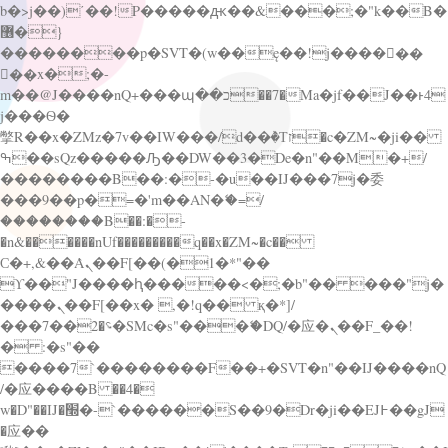
b�>j��)΄��!P�����ԫ��&���;�"k��B�
޶�}
��������p�SVT�(w��ę��!j������
��x�;�-
m��@J����nQ+���պ��כ��7�Ma�jf��J��ͱ4
j���Ѳ�
撆R��x�ZMz�7v��IW���/d��ٞ�Тז�c�ZM~�ji��
ߒ��sQz�����Ԡ��DW��3�De�n"��M�+/
��������B��:�-�u��IJ���7j�委
���9��p�=�'m��AN�ޭ�=/
��������B��:�-
�n&������nUf���������q��x�ZM~�
c��
Ϲ�+,&��Ὰܢ��F[��(�1�*"��
ϒ��"J����ԧ�����<�;�b"�� ���"j�
����ܢ��F[��x� ,�!q�� қ�*]/
���؝�2��7�SMc�s"���ޭ�DQ/�应�ܢ��F_��!
� :�s"��
����7`��������F��+�SVT�n"��IJ����nQ
/�应����B ��4�
w�D"��IJ�׭�-`������S��9�Dr�ji��EJ߅��gJ
�应��