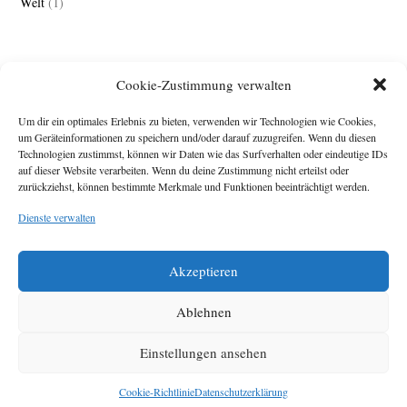
Welt
(1)
Cookie-Zustimmung verwalten
Um dir ein optimales Erlebnis zu bieten, verwenden wir Technologien wie Cookies,
um Geräteinformationen zu speichern und/oder darauf zuzugreifen. Wenn du diesen
Technologien zustimmst, können wir Daten wie das Surfverhalten oder eindeutige IDs
Impressum
auf dieser Website verarbeiten. Wenn du deine Zustimmung nicht erteilst oder
zurückziehst, können bestimmte Merkmale und Funktionen beeinträchtigt werden.
Michael Baden,
Schwensholz 4,
Dienste verwalten
24376 Hasselberg
Disclaimer
Diese Webseite stellt
Akzeptieren
Inhalte der ersten
zehn Jahre der
HafenCity Zeitung
Ablehnen
zur Verfügung. Die
aktuelle Version ist
Einstellungen ansehen
unter
Hafencity
Zeitung
zu finden
Cookie-Richtlinie
Datenschutzerklärung