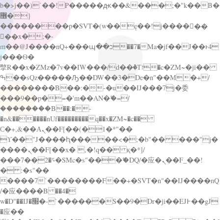
b�>j��)΄��!P�����ԫ��&���;�"k��B�
޶�}
��������p�SVT�(w��ę��!j������
��x�;�-
m��@J����nQ+���պ��כ��7�Ma�jf��J��ͱ4
j���Ѳ�
撆R��x�ZMz�7v��IW���/d��ٞ�Тז�c�ZM~�ji��
ߒ��sQz�����Ԡ��DW��3�De�n"��M�+/
��������B��:�-�u��IJ���7j�委
���9��p�=�'m��AN�ޭ�=/
��������B��:�-
�n&������nUf���������q��x�ZM~�
c��
Ϲ�+,&��Ὰܢ��F[��(�1�*"��
ϒ��"J����ԧ�����<�;�b"�� ���"j�
����ܢ��F[��x� ,�!q�� қ�*]/
���؝�2��7�SMc�s"���ޭ�DQ/�应�ܢ��F_��!
� :�s"��
����7`��������F��+�SVT�n"��IJ����nQ
/�应����B ��4�
w�D"��IJ�׭�-`������S��9�Dr�ji��EJ߅��gJ
�应��