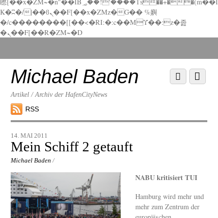
矁[��x�ZM~�n"��IB؃��!'����Тѕ��+��(m��I
K�ʭ�/|��ϐܢ��F[��x�ZMz�G�� %嬩
�/c��������[[��<�RI:�:c��MΎ��:z�졾
�ܢ��F[��R�ZM~�D
Scroll
down
to
Michael Baden
Scroll
Menu
content
down
to
Artikel / Archiv der HafenCityNews
content
RSS
14. MAI 2011
Mein Schiff 2 getauft
Michael Baden
/
NABU kritisiert TUI
Hamburg wird mehr und
mehr zum Zentrum der
europäischen