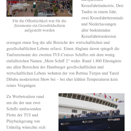
Kreuzfahrtindustrie. Drei
Taufen in einem Jahr,
zwei Kreuzfahrtterminals
Für die Öffentlichkeit war für die
und Niederlassungen
Zeremonie ein Grossbildschirm
aller bedeutenden
aufgestellt worden
Kreuzfahrtreedereien
erzeugen einen Sog der alle Bereiche des wirtschaftlichen und
gesellschaftlichen Lebens erfasst. Einen Abglanz davon spiegelt die
Taufzeremonie des zweiten TUI-Cruises Schiffes mit dem wenig
einfallreichen Namen „Mein Schiff 2“ wider. Rund 1.800 Ehrengäste
aus allen Bereichen des Hamburger gesellschaftlichen und
wirtschaftlichen Lebens wohnten der von Bettina Tietjen und Yared
Dibaba moderierten Show bei – bei eher kühlen Temperaturen kein
reines Vergnügen.
Zu Werbetrailern rund
um die der nun zwei
Schiffe umfassenden
Flotte der TUI und
Playbackgesang von
Unheilig wünschte sich