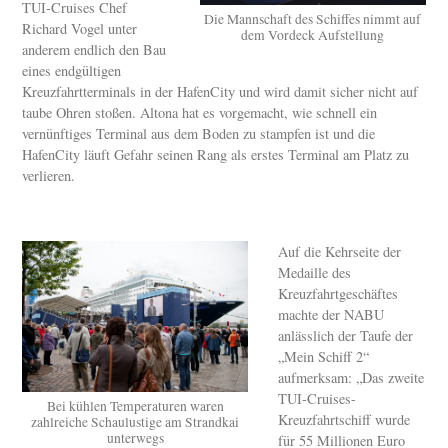
TUI-Cruises Chef
Die Mannschaft des Schiffes nimmt auf
Richard Vogel unter
dem Vordeck Aufstellung
anderem endlich den Bau
eines endgültigen
Kreuzfahrtterminals in der HafenCity und wird damit sicher nicht auf
taube Ohren stoßen. Altona hat es vorgemacht, wie schnell ein
vernünftiges Terminal aus dem Boden zu stampfen ist und die
HafenCity läuft Gefahr seinen Rang als erstes Terminal am Platz zu
verlieren.
Auf die Kehrseite der
Medaille des
Kreuzfahrtgeschäftes
machte der NABU
anlässlich der Taufe der
„Mein Schiff 2“
aufmerksam: „Das zweite
TUI-Cruises-
Bei kühlen Temperaturen waren
Kreuzfahrtschiff wurde
zahlreiche Schaulustige am Strandkai
unterwegs
für 55 Millionen Euro