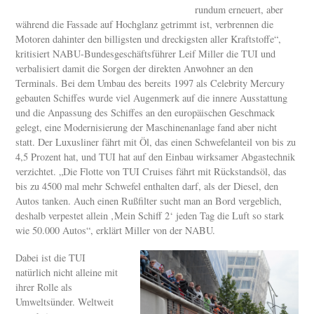
rundum erneuert, aber
während die Fassade auf Hochglanz getrimmt ist, verbrennen die
Motoren dahinter den billigsten und dreckigsten aller Kraftstoffe“,
kritisiert NABU-Bundesgeschäftsführer Leif Miller die TUI und
verbalisiert damit die Sorgen der direkten Anwohner an den
Terminals. Bei dem Umbau des bereits 1997 als Celebrity Mercury
gebauten Schiffes wurde viel Augenmerk auf die innere Ausstattung
und die Anpassung des Schiffes an den europäischen Geschmack
gelegt, eine Modernisierung der Maschinenanlage fand aber nicht
statt. Der Luxusliner fährt mit Öl, das einen Schwefelanteil von bis zu
4,5 Prozent hat, und TUI hat auf den Einbau wirksamer Abgastechnik
verzichtet. „Die Flotte von TUI Cruises fährt mit Rückstandsöl, das
bis zu 4500 mal mehr Schwefel enthalten darf, als der Diesel, den
Autos tanken. Auch einen Rußfilter sucht man an Bord vergeblich,
deshalb verpestet allein ‚Mein Schiff 2‘ jeden Tag die Luft so stark
wie 50.000 Autos“, erklärt Miller von der NABU.
Dabei ist die TUI
natürlich nicht alleine mit
ihrer Rolle als
Umweltsünder. Weltweit