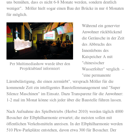
uns bemühen, dass es nicht 6-8 Monate werden, sondern deutlich
weniger". Möller hielt sogar einen Bau der Brücke in nur 4 Monaten
für möglich.
Während ein genervter
Anwohner rückblickend
die Geräusche in der Zeit
des Abbruchs des
Innenlebens des
Kaispeicher A mit
"chinesischer
Per Multimediashow wurde über den
Projektablauf informiert
Wasserfolter" verglich –
"eine permanente
Lärmbelästigung, die einen zermürbt", versprach Möller für die
kommende Zeit ein intelligentes Baustellenmanagement und "Super
Silence Maschinen" im Einsatz. Dazu Transparenz für die Anwohner:
1-2 mal im Monat könne sich jeder über die Baustelle führen lassen.
Nach Aufnahme des Spielbetriebs (Herbst 2010) werden täglich 4000
Besucher der Elbphilharmonie erwartet; die meisten sollen mit
öffentlichen Verkehsmitteln anreisen. In der Elbphilharmonie werden
510 Pkw-Parkplätze entstehen, davon etwa 300 für Besucher. Der