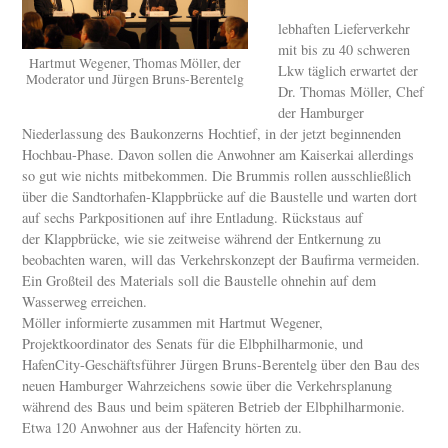
lebhaften Lieferverkehr
mit bis zu 40 schweren
Hartmut Wegener, Thomas Möller, der
Lkw täglich erwartet der
Moderator und Jürgen Bruns-Berentelg
Dr. Thomas Möller, Chef
der Hamburger
Niederlassung des Baukonzerns Hochtief, in der jetzt beginnenden
Hochbau-Phase. Davon sollen die Anwohner am Kaiserkai allerdings
so gut wie nichts mitbekommen. Die Brummis rollen ausschließlich
über die Sandtorhafen-Klappbrücke auf die Baustelle und warten dort
auf sechs Parkpositionen auf ihre Entladung. Rückstaus auf
der Klappbrücke, wie sie zeitweise während der Entkernung zu
beobachten waren, will das Verkehrskonzept der Baufirma vermeiden.
Ein Großteil des Materials soll die Baustelle ohnehin auf dem
Wasserweg erreichen.
Möller informierte zusammen mit Hartmut Wegener,
Projektkoordinator des Senats für die Elbphilharmonie, und
HafenCity-Geschäftsführer Jürgen Bruns-Berentelg über den Bau des
neuen Hamburger Wahrzeichens sowie über die Verkehrsplanung
während des Baus und beim späteren Betrieb der Elbphilharmonie.
Etwa 120 Anwohner aus der Hafencity hörten zu.