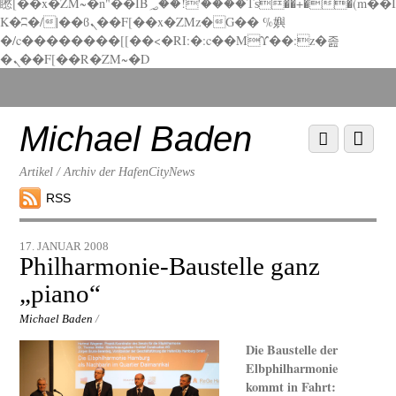
矁[��x�ZM~�n"��IB؃��!'����Тѕ��+��(m��I
K�ʭ�/|��ϐܢ��F[��x�ZMz�G�� %嬩
�/c��������[[��<�RI:�:c��MΎ��:z�졾
�ܢ��F[��R�ZM~�D
Scroll
down
to
Michael Baden
Scroll
Menu
content
down
to
Artikel / Archiv der HafenCityNews
content
RSS
17. JANUAR 2008
Philharmonie-Baustelle ganz
„piano“
Michael Baden
/
Die Baustelle der
Elbphilharmonie
kommt in Fahrt: