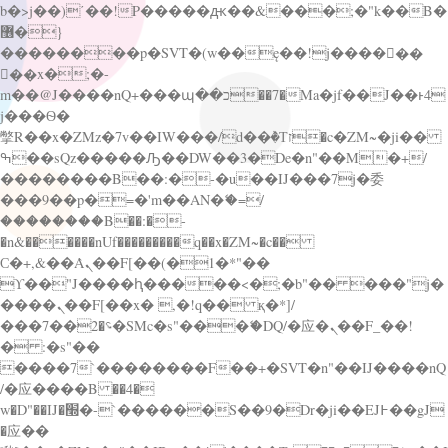
b�>j��)΄��!P�����ԫ��&���;�"k��B�
޶�}
��������p�SVT�(w��ę��!j������
��x�;�-
m��@J����nQ+���պ��כ��7�Ma�jf��J��ͱ4
j���Ѳ�
撆R��x�ZMz�7v��IW���/d��ٞ�Тז�c�ZM~�ji��
ߒ��sQz�����Ԡ��DW��3�De�n"��M�+/
��������B��:�-�u��IJ���7j�委
���9��p�=�'m��AN�ޭ�=/
��������B��:�-
�n&������nUf���������q��x�ZM~�
c��
Ϲ�+,&��Ὰܢ��F[��(�1�*"��
ϒ��"J����ԧ�����<�;�b"�� ���"j�
����ܢ��F[��x� ,�!q�� қ�*]/
���؝�2��7�SMc�s"���ޭ�DQ/�应�ܢ��F_��!
� :�s"��
����7`��������F��+�SVT�n"��IJ����nQ
/�应����B ��4�
w�D"��IJ�׭�-`������S��9�Dr�ji��EJ߅��gJ
�应��