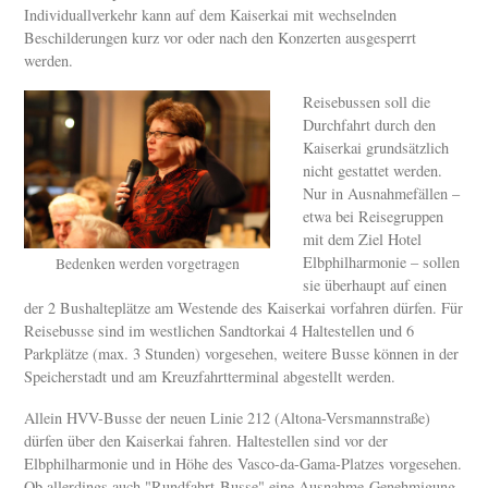
Individuallverkehr kann auf dem Kaiserkai mit wechselnden
Beschilderungen kurz vor oder nach den Konzerten ausgesperrt
werden.
Reisebussen soll die
Durchfahrt durch den
Kaiserkai grundsätzlich
nicht gestattet werden.
Nur in Ausnahmefällen –
etwa bei Reisegruppen
mit dem Ziel Hotel
Elbphilharmonie – sollen
Bedenken werden vorgetragen
sie überhaupt auf einen
der 2 Bushalteplätze am Westende des Kaiserkai vorfahren dürfen. Für
Reisebusse sind im westlichen Sandtorkai 4 Haltestellen und 6
Parkplätze (max. 3 Stunden) vorgesehen, weitere Busse können in der
Speicherstadt und am Kreuzfahrtterminal abgestellt werden.
Allein HVV-Busse der neuen Linie 212 (Altona-Versmannstraße)
dürfen über den Kaiserkai fahren. Haltestellen sind vor der
Elbphilharmonie und in Höhe des Vasco-da-Gama-Platzes vorgesehen.
Ob allerdings auch "Rundfahrt-Busse" eine Ausnahme-Genehmigung