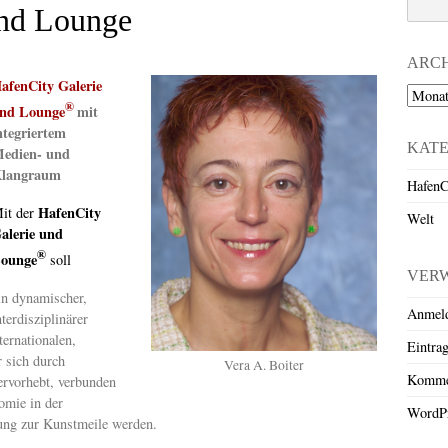
und Lounge
ARC
afenCity Galerie
Archiv
®
nd Lounge
mit
ntegriertem
KAT
edien- und
langraum
HafenC
HafenCity
it der
Welt
alerie und
®
ounge
soll
VER
in dynamischer,
Anmel
nterdisziplinärer
ernationalen,
Eintra
r sich durch
Vera A. Boiter
Komme
ervorhebt, verbunden
omie in der
WordPr
ung zur Kunstmeile werden.