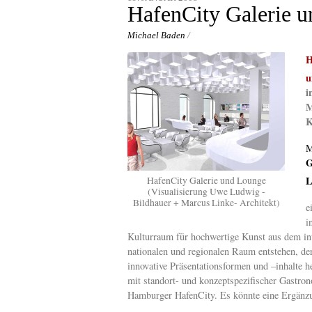
content
HafenCity Galerie 
Michael Baden
/
H
u
i
M
K
M
G
L
HafenCity Galerie und Lounge
(Visualisierung Uwe Ludwig -
Bildhauer + Marcus Linke- Architekt)
e
i
Kulturraum für hochwertige Kunst aus dem int
nationalen und regionalen Raum entstehen, de
innovative Präsentationsformen und –inhalte h
mit standort- und konzeptspezifischer Gastron
Hamburger HafenCity. Es könnte eine Ergänz