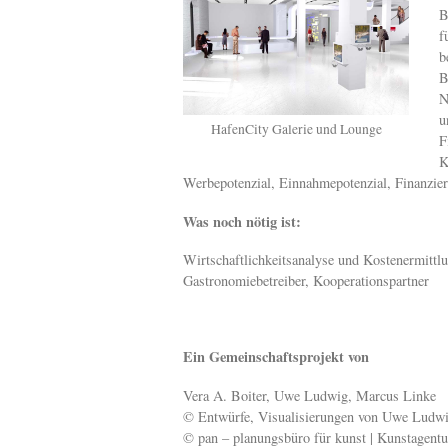
B
f
b
B
N
u
HafenCity Galerie und Lounge
F
K
Werbepotenzial, Einnahmepotenzial, Finanzie
Was noch nötig ist:
Wirtschaftlichkeitsanalyse und Kostenermittlu
Gastronomiebetreiber, Kooperationspartner
Ein Gemeinschaftsprojekt von
Vera A. Boiter, Uwe Ludwig, Marcus Linke
© Entwürfe, Visualisierungen von Uwe Ludwi
© pan – planungsbüro für kunst | Kunstagentu