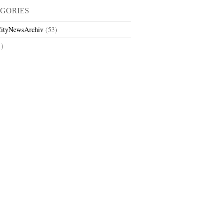
GORIES
ityNewsArchiv
(53)
1)