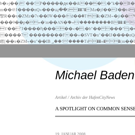
b�>j��)΄��!P�����ԫ��&���;�"k��B�޶�}��������p�SVT�(w��ę��!j������ ��x�;�-
m��@J����nQ+���պ��כ��7�Ma�jf��J��ͱ4j���Ѳ�
撆R��x�ZMz�7v��IW���/d��ٞ�Тז�c�ZM~�ji�� ߒ��sQz�����Ԡ��DW��3�De�n"��M�+/��������B��:�-�u��IJ���7j�委
���9��p�=�'m��AN�ޭ�=/��������B��:�-�n&�
ϒ��"J����ԧ�����<�;�b"�� ���"j�����ܢ��F[��x� ,�!q�� қ�*]/���؝�2��7�SMc�s"���ޭ�DQ/�应�ܢ��F_
����7`��������F��+�SVT�n"��IJ����nQ/�应����B ��4� w�D"��IJ�׭�-
Scroll
down
to
content
Michael Baden
Artikel / Archiv der HafenCityNews
A SPOTLIGHT ON COMMON SENS
Menu
Scroll
down
to
19. JANUAR 2008