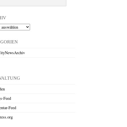
HIV
EGORIEN
ityNewsArchiv
WALTUNG
den
gs-Feed
ntar-Feed
ess.org