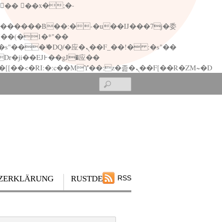
矁[��x�ZM~�n"��IB؃��!'����Тѕ��+��(m��IK�ʭ�/|��ϐܢ��F[��x�ZMz�G�� %嬩�/c��������[[��<�RI:�:c��MΎ��:z�졾�ܢ��F[��R�ZM~�D
Search
ZERKLÄRUNG
RUSTDESK
RSS