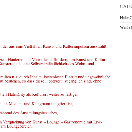
CATE
HafenC
Welt
(
n der aus eine Vielfalt an Kunst- und Kulturimpulsen ausstrahlt
 zum Flanieren und Verweilen auffordern, um Kunst und Kultur
Kunsterlebnis eine Selbstverständlichkeit des Wohn- und
milien u.a. durch Inhalte, kostenlosen Eintritt und ungewöhnliche
u besuchen, so dass diese „jederzeit“ zugänglich sind, ohne
tteil HafenCity als Kulturort weiter zu festigen,
em ein Medien- und Klangraum integriert ist,
während des Ausstellungsbesuches,
ch Verquickung von Kunst – Lounge – Gastronomie mit Live-
 im Loungebereich,