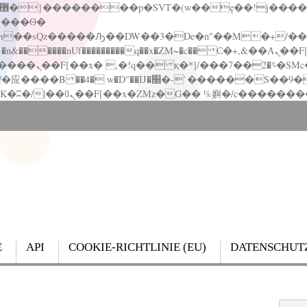
�����nUf���������q��x�ZM~�
c�� Ϲ�+,&��Ὰܢ��F[��(�1�*"��
��!� :�s"��
`������S��9�Dr�ji��EJ߅��gJ�应��
E
API
COOKIE-RICHTLINIE (EU)
DATENSCHUT
Search