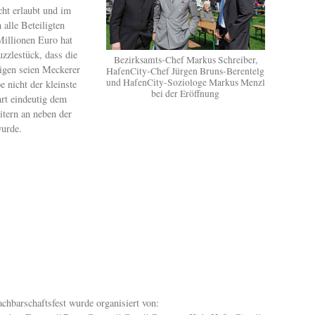
cht erlaubt und im
alle Beteiligten
Millionen Euro hat
zzlestück, dass die
Bezirksamts-Chef Markus Schreiber,
rigen seien Meckerer
HafenCity-Chef Jürgen Bruns-Berentelg
und HafenCity-Soziologe Markus Menzl
e nicht der kleinste
bei der Eröffnung
hrt eindeutig dem
itern an neben der
wurde.
chbarschaftsfest wurde organisiert von: