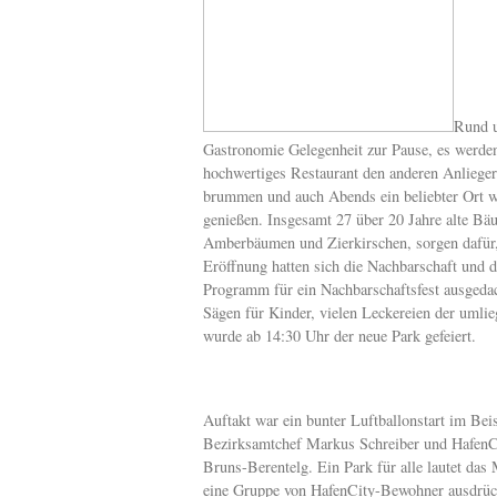
Rund u
Gastronomie Gelegenheit zur Pause, es werden
hochwertiges Restaurant den anderen Anlieger
brummen und auch Abends ein beliebter Ort w
genießen. Insgesamt 27 über 20 Jahre alte Bä
Amberbäumen und Zierkirschen, sorgen dafür, 
Eröffnung hatten sich die Nachbarschaft und
Programm für ein Nachbarschaftsfest ausged
Sägen für Kinder, vielen Leckereien der um
wurde ab 14:30 Uhr der neue Park gefeiert.
Auftakt war ein bunter Luftballonstart im Bei
Bezirksamtchef Markus Schreiber und HafenC
Bruns-Berentelg. Ein Park für alle lautet das
eine Gruppe von HafenCity-Bewohner ausdrück