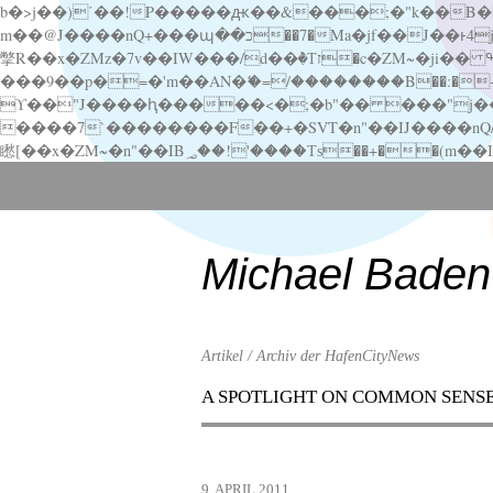
b�>j��)΄��!P�����ԫ��&���;�"k��B�޶�}��������p�SVT�(w��ę��!j������ ��x�;�-
m��@J����nQ+���պ��כ��7�Ma�jf��J��ͱ4j���Ѳ�
撆R��x�ZMz�7v��IW���/d��ٞ�Тז�c�ZM~�ji�� ߒ��sQz�����Ԡ��DW��3�De�n"��M�+/��������B��:�-�u��IJ���7j�委
���9��p�=�'m��AN�ޭ�=/��������B��:�-�n&�
ϒ��"J����ԧ�����<�;�b"�� ���"j�����ܢ��F[��x� ,�!q�� қ�*]/���؝�2��7�SMc�s"���ޭ�DQ/�应�ܢ��F_
����7`��������F��+�SVT�n"��IJ����nQ/�应����B ��4� w�D"��IJ�׭�-
Scroll
down
to
content
Michael Baden
Artikel / Archiv der HafenCityNews
A SPOTLIGHT ON COMMON SENS
Menu
Scroll
down
to
9. APRIL 2011