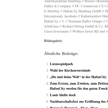
Amerikazentrum Hamburg // Brücke-Ökumenis
Dahler & Company // DC Commercial // E-Col
E-Mobility // HafenCity Hamburg GmbH // Ham
Internationale Apotheke // Katharinenhort Haf
HafenCity e.V. // Neumann Kaffee Gruppe // 
Schiffchen // Richard Ditting GmbH & Co. KG /
Union Investment // Wölbern Invest KG und vi
Bildergalerie
Ähnliche Beiträge:
Luxusspielpark
Wahl der Kirchenvorstände
„Du und deine Welt“ in der HafenCity
Zum Ersten, zum Zweiten, zum Dritte
HafenCity werden für den guten Zweck 
Louis bleibt doch
Nachbarschaftsfest zur Eröffnung des
Rummel, Rummel – Mors, Mors