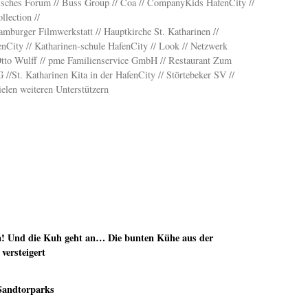
ches Forum // Buss Group // Coa // CompanyKids HafenCity //
lection //
burger Filmwerkstatt // Hauptkirche St. Katharinen //
enCity // Katharinen-schule HafenCity // Look // Netzwerk
Otto Wulff // pme Familienservice GmbH // Restaurant Zum
/St. Katharinen Kita in der HafenCity // Störtebeker SV //
elen weiteren Unterstützern
n! Und die Kuh geht an… Die bunten Kühe aus der
versteigert
 Sandtorparks