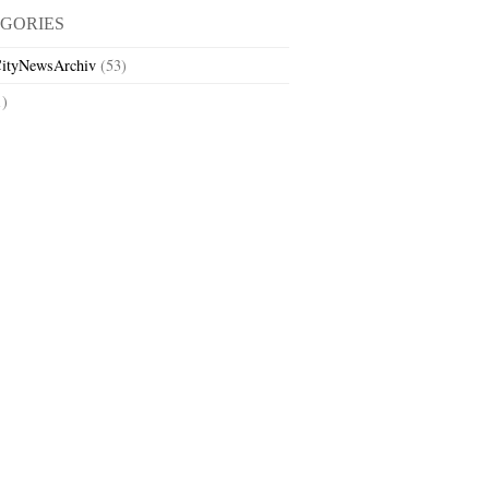
GORIES
ityNewsArchiv
(53)
1)