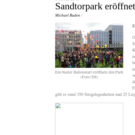
content
Sandtorpark eröffne
Michael Baden
/
E
O
S
K
u
b
u
Ein bunter Ballonstart eröffnete den Park
w
(Foto:TH)
d
F
gibt es rund 350 Sitzgelegenheiten und 25 Lie