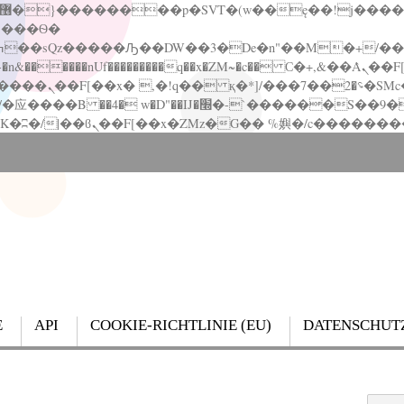
�����nUf���������q��x�ZM~�
c�� Ϲ�+,&��Ὰܢ��F[��(�1�*"��
��!� :�s"��
`������S��9�Dr�ji��EJ߅��gJ�应��
E
API
COOKIE-RICHTLINIE (EU)
DATENSCHUT
Search