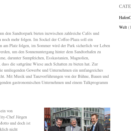
CATE
HafenC
Welt
(
m den Sandtorpark bieten inzwischen zahlreiche Cafés und
 noch mehr folgen. Im Sockel der Coffee-Plaza soll ein
n am Platz folgen, im Sommer wird der Park sicherlich vor Leben
erden, um den Sonnenuntergang hinter dem Sandtorhafen zu
ume, darunter Sumpfeichen, Esskastanien, Magnolien,
dass die sattgrüne Wiese auch Schatten zu bieten hat. Zur
 die umliegenden Gewerbe und Unternehmen ein umfangreiches
acht. Mit Musik und Tanzvorführungen von der Bühne, Bauen und
liegenden gastronomischen Unternehmen und einem Talkprogramm
sein von
ity-Chef Jürgen
 Motto und doch ist
lich nicht