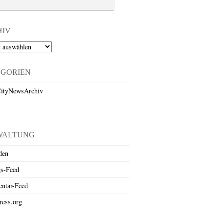
HIV
EGORIEN
ityNewsArchiv
WALTUNG
den
gs-Feed
ntar-Feed
ess.org