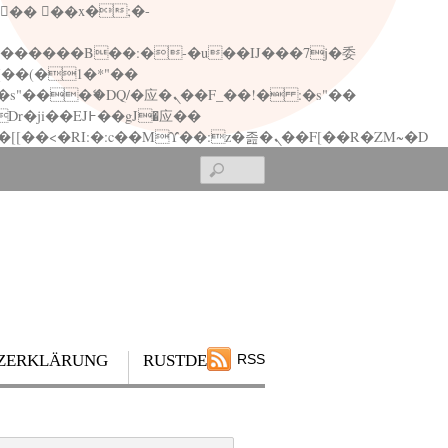
矁[��x�ZM~�n"��IB؃��!'����Тѕ��+��(m��IK�ʭ�/|��ϐܢ��F[��x�ZMz�G�� %嬩�/c��������[[��<�RI:�:c��MΎ��:z�졾�ܢ��F[��R�ZM~�D
Search
ZERKLÄRUNG
RUSTDESK
RSS