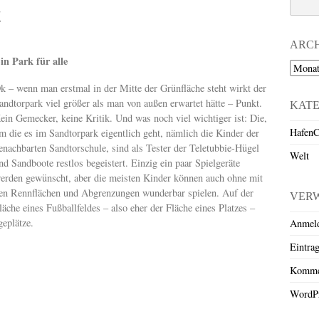
t
ARC
in Park für alle
Archiv
k – wenn man erstmal in der Mitte der Grünfläche steht wirkt der
andtorpark viel größer als man von außen erwartet hätte – Punkt.
KAT
ein Gemecker, keine Kritik. Und was noch viel wichtiger ist: Die,
HafenC
m die es im Sandtorpark eigentlich geht, nämlich die Kinder der
enachbarten Sandtorschule, sind als Tester der Teletubbie-Hügel
Welt
nd Sandboote restlos begeistert. Einzig ein paar Spielgeräte
erden gewünscht, aber die meisten Kinder können auch ohne mit
en Rennflächen und Abgrenzungen wunderbar spielen. Auf der
VER
läche eines Fußballfeldes – also eher der Fläche eines Platzes –
geplätze.
Anmel
Eintra
Komme
WordPr