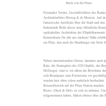
Blick von der Plaza
Fernández Verdes, Geschäftsführer des Bauko
Architekturbüro Herzog & de Meuron. Auf de
fantastische Ausblicke über die Stadt und den 
bedeutende Rolle dieser neue öffentliche Ra
spektakuläre Architektur der Elbphilharmonie
Konzertkarte für alle aus nächster Nähe erleb
ein Platz, den auch die Hamburger mit Stolz i
Neben internationalen Gästen, darunter auch 
Kate, die Staatsgäste des G20-Gipfels, der 
McGregor, sind es vor allem die Bewohner der 
sich Brautpaare zum Fototermin vor geschäftige
wurden hier oben schon mehrfach beobachtet.
Konzertbereich auf der Plaza Station machen.
Bistro »Deck & Deli« zu sich zu nehmen. Un
teilgenommen haben, führen ebenso über die 