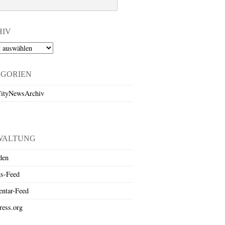
HIV
EGORIEN
ityNewsArchiv
WALTUNG
den
gs-Feed
ntar-Feed
ess.org