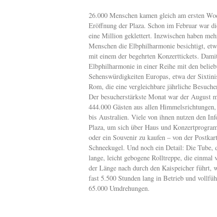
26.000 Menschen kamen gleich am ersten Wo
Eröffnung der Plaza. Schon im Februar war di
eine Million geklettert. Inzwischen haben meh
Menschen die Elbphilharmonie besichtigt, et
mit einem der begehrten Konzerttickets. Damit
Elbphilharmonie in einer Reihe mit den belieb
Sehenswürdigkeiten Europas, etwa der Sixtini
Rom, die eine vergleichbare jährliche Besucher
Der besucherstärkste Monat war der August m
444.000 Gästen aus allen Himmelsrichtungen
bis Australien. Viele von ihnen nutzen den In
Plaza, um sich über Haus und Konzertprogra
oder ein Souvenir zu kaufen – von der Postkart
Schneekugel. Und noch ein Detail: Die Tube, 
lange, leicht gebogene Rolltreppe, die einmal
der Länge nach durch den Kaispeicher führt, w
fast 5.500 Stunden lang in Betrieb und vollfüh
65.000 Umdrehungen.