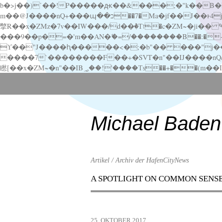
b�>j��)΄��!P�����ԫ��&���;�"k��B�޶�}��������p�SVT�(w��ę��!j������ ��x�;�-
m��@J����nQ+���պ��כ��7�Ma�jf��J��ͱ4j���Ѳ�
撆R��x�ZMz�7v��IW���/d��ٞ�Тז�c�ZM~�ji�� ߒ��sQz�����Ԡ��DW��3�De�n"��M�+/��������B��:�-�u��IJ���7j�委
���9��p�=�'m��AN�ޭ�=/��������B��:�-�n&�
ϒ��"J����ԧ�����<�;�b"�� ���"j�����ܢ��F[��x� ,�!q�� қ�*]/���؝�2��7�SMc�s"���ޭ�DQ/�应�ܢ��F_
����7`��������F��+�SVT�n"��IJ����nQ/�应����B ��4� w�D"��IJ�׭�-
Scroll
down
to
content
Michael Baden
Artikel / Archiv der HafenCityNews
A SPOTLIGHT ON COMMON SENS
Menu
Scroll
down
to
25. OKTOBER 2017