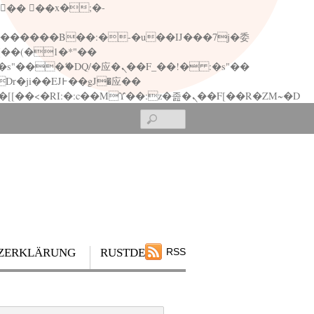
矁[��x�ZM~�n"��IB؃��!'����Тѕ��+��(m��IK�ʭ�/|��ϐܢ��F[��x�ZMz�G�� %嬩�/c��������[[��<�RI:�:c��MΎ��:z�졾�ܢ��F[��R�ZM~�D
Search
ZERKLÄRUNG
RUSTDESK
RSS