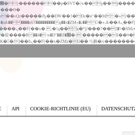
�����nUf���������q��x�ZM~�
c�� Ϲ�+,&��Ὰܢ��F[��(�1�*"��
��!� :�s"��
`������S��9�Dr�ji��EJ߅��gJ�应��
E
API
COOKIE-RICHTLINIE (EU)
DATENSCHUT
Search