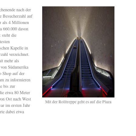
chenende nach der
e Besucherzahl auf
r als 4 Millionen
wa 660.000 davon
 steht die
testen
schen Kapelle in
zahl verzeichnet.
it mehr als
, von Südamerika
fo Shop auf der
mm zu informieren
e bis zur
die etwa 80 Meter
 von Ost nach West
Mit der Rolltreppe geht es auf die Plaza
ar im ersten Jahr
rte dabei etwa