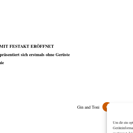
MIT FESTAKT ERÖFFNET
präsentiert sich erstmals ohne Gerüste
ie
»
Gin and Toni
Um dir ein op
Geräteinforma
zustimmst, kö