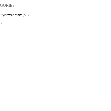
GORIES
ityNewsArchiv
(53)
1)