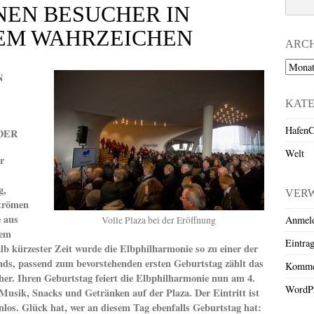
NEN BESUCHER IN
EM WAHRZEICHEN
ARC
Archiv
N
KAT
HafenC
DER
Welt
r
g,
VER
strömen
e aus
Anmel
Volle Plaza bei der Eröffnung
dem
Eintra
lb kürzester Zeit wurde die Elbphilharmonie so zu einer der
nds, passend zum bevorstehenden ersten Geburtstag zählt das
Komme
er. Ihren Geburtstag feiert die Elbphilharmonie nun am 4.
WordPr
Musik, Snacks und Getränken auf der Plaza. Der Eintritt ist
los. Glück hat, wer an diesem Tag ebenfalls Geburtstag hat: