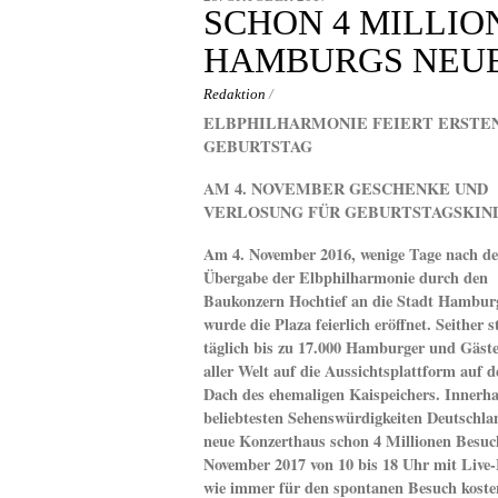
content
SCHON 4 MILLIO
HAMBURGS NEU
Redaktion
/
ELBPHILHARMONIE FEIERT ERSTE
GEBURTSTAG
AM 4. NOVEMBER GESCHENKE UND
VERLOSUNG FÜR GEBURTSTAGSKIN
Am 4. November 2016, wenige Tage nach de
Übergabe der Elbphilharmonie durch den
Baukonzern Hochtief an die Stadt Hambur
wurde die Plaza feierlich eröffnet. Seither 
täglich bis zu 17.000 Hamburger und Gäst
aller Welt auf die Aussichtsplattform auf 
Dach des ehemaligen Kaispeichers. Innerha
beliebtesten Sehenswürdigkeiten Deutschla
neue Konzerthaus schon 4 Millionen Besuch
November 2017 von 10 bis 18 Uhr mit Live-
wie immer für den spontanen Besuch kosten