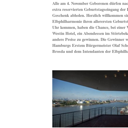
Alle am 4. November Geborenen dürfen nach
extra reservierten Geburtstagseingang der 
Geschenk abholen. Herzlich willkommen sin
Elbphilharmonie ihren allerersten Geburtst
Uhr kommen, haben die Chance, bei einer 
Westin Hotel, ein Abendessen im Störtebe
andere Preise zu gewinnen. Die Gewinner w
Hamburgs Erstem Bürgermeister Olaf Scho
Brosda und dem Intendanten der Elbphilha