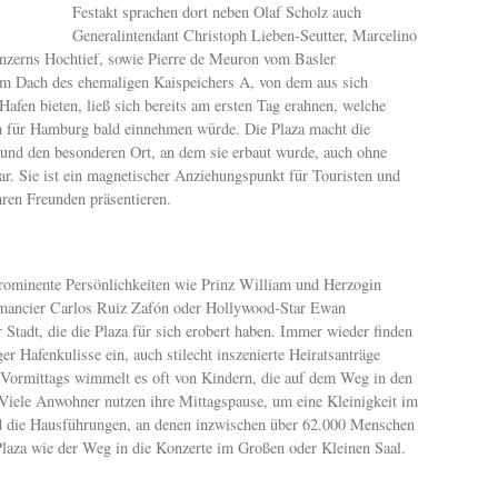
Festakt sprachen dort neben Olaf Scholz auch
Generalintendant Christoph Lieben-Seutter, Marcelino
nzerns Hochtief, sowie Pierre de Meuron vom Basler
m Dach des ehemaligen Kaispeichers A, von dem aus sich
Hafen bieten, ließ sich bereits am ersten Tag erahnen, welche
um für Hamburg bald einnehmen würde. Die Plaza macht die
 und den besonderen Ort, an dem sie erbaut wurde, auch ohne
bar. Sie ist ein magnetischer Anziehungspunkt für Touristen und
hren Freunden präsentieren.
prominente Persönlichkeiten wie Prinz William und Herzogin
Romancier Carlos Ruiz Zafón oder Hollywood-Star Ewan
Stadt, die die Plaza für sich erobert haben. Immer wieder finden
r Hafenkulisse ein, auch stilecht inszenierte Heiratsanträge
 Vormittags wimmelt es oft von Kindern, die auf dem Weg in den
 Viele Anwohner nutzen ihre Mittagspause, um eine Kleinigkeit im
d die Hausführungen, an denen inzwischen über 62.000 Menschen
Plaza wie der Weg in die Konzerte im Großen oder Kleinen Saal.