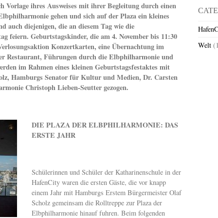
 Vorlage ihres Ausweises mit ihrer Begleitung durch einen
CATE
Elbphilharmonie gehen und sich auf der Plaza ein kleines
d auch diejenigen, die an diesem Tag wie die
HafenC
ag feiern. Geburtstagskinder, die am 4. November bis 11:30
Welt
(
Verlosungsaktion Konzertkarten, eine Übernachtung im
ker Restaurant, Führungen durch die Elbphilharmonie und
erden im Rahmen eines kleinen Geburtstagsfestaktes mit
lz, Hamburgs Senator für Kultur und Medien, Dr. Carsten
rmonie Christoph Lieben-Seutter gezogen.
DIE PLAZA DER ELBPHILHARMONIE: DAS
ERSTE JAHR
Schülerinnen und Schüler der Katharinenschule in der
HafenCity waren die ersten Gäste, die vor knapp
einem Jahr mit Hamburgs Erstem Bürgermeister Olaf
Scholz gemeinsam die Rolltreppe zur Plaza der
Elbphilharmonie hinauf fuhren. Beim folgenden