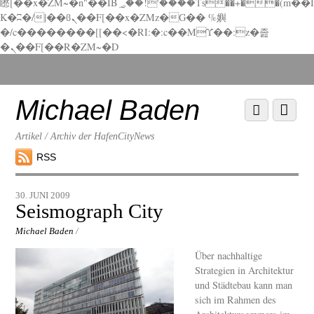
矁[��x�ZM~�n"��IB؃��!'����Тѕ��+��(m��I
K�ʭ�/|��ϐܢ��F[��x�ZMz�G�� %嬩
�/c��������[[��<�RI:�:c��MΎ��:z�졾
�ܢ��F[��R�ZM~�D
Scroll
down
to
Michael Baden
Scroll
Menu
content
down
to
Artikel / Archiv der HafenCityNews
content
RSS
30. JUNI 2009
Seismograph City
Michael Baden
/
Über nachhaltige
Strategien in Architektur
und Städtebau kann man
sich im Rahmen des