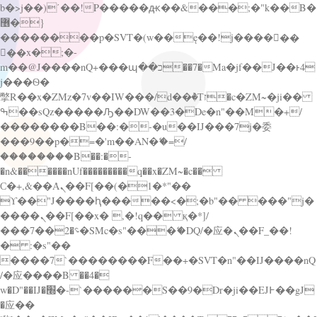
b�>j��)΄��!P�����ԫ��&���;�"k��B�
޶�}
��������p�SVT�(w��ę��!j������
��x�;�-
m��@J����nQ+���պ��כ��7�Ma�jf��J��ͱ4
j���Ѳ�
撆R��x�ZMz�7v��IW���/d��ٞ�Тז�c�ZM~�ji��
ߒ��sQz�����Ԡ��DW��3�De�n"��M�+/
��������B��:�-�u��IJ���7j�委
���9��p�=�'m��AN�ޭ�=/
��������B��:�-
�n&������nUf���������q��x�ZM~�
c��
Ϲ�+,&��Ὰܢ��F[��(�1�*"��
ϒ��"J����ԧ�����<�;�b"�� ���"j�
����ܢ��F[��x� ,�!q�� қ�*]/
���؝�2��7�SMc�s"���ޭ�DQ/�应�ܢ��F_��!
� :�s"��
����7`��������F��+�SVT�n"��IJ����nQ
/�应����B ��4�
w�D"��IJ�׭�-`������S��9�Dr�ji��EJ߅��gJ
�应��