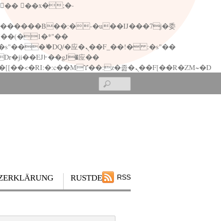
矁[��x�ZM~�n"��IB؃��!'����Тѕ��+��(m��IK�ʭ�/|��ϐܢ��F[��x�ZMz�G�� %嬩�/c��������[[��<�RI:�:c��MΎ��:z�졾�ܢ��F[��R�ZM~�D
Search
ZERKLÄRUNG
RUSTDESK
RSS