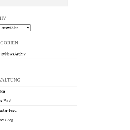
HIV
EGORIEN
ityNewsArchiv
WALTUNG
den
gs-Feed
ntar-Feed
ess.org