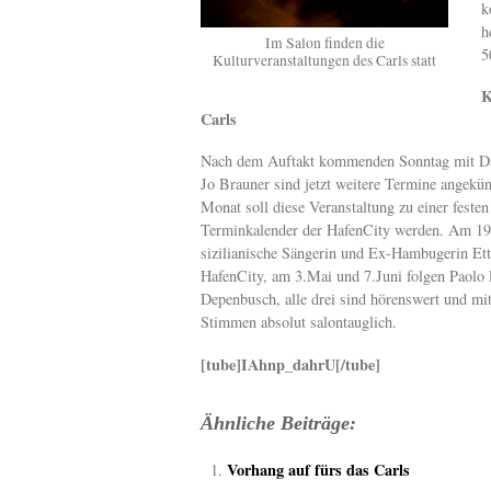
k
h
Im Salon finden die
5
Kulturveranstaltungen des Carls statt
K
Carls
Nach dem Auftakt kommenden Sonntag mit D
Jo Brauner sind jetzt weitere Termine angekü
Monat soll diese Veranstaltung zu einer feste
Terminkalender der HafenCity werden. Am 19
sizilianische Sängerin und Ex-Hambugerin Etta
HafenCity, am 3.Mai und 7.Juni folgen Paolo 
Depenbusch, alle drei sind hörenswert und mit
Stimmen absolut salontauglich.
[tube]IAhnp_dahrU[/tube]
Ähnliche Beiträge:
Vorhang auf fürs das Carls