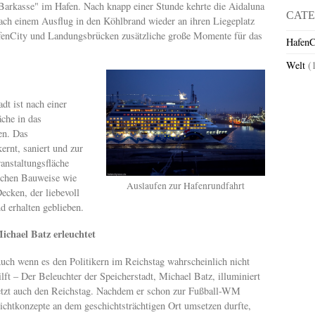
Barkasse" im Hafen. Nach knapp einer Stunde kehrte die Aidaluna
CATE
ach einem Ausflug in den Köhlbrand wieder an ihren Liegeplatz
afenCity und Landungsbrücken zusätzliche große Momente für das
HafenC
Welt
(
dt ist nach einer
äche in das
en. Das
rnt, saniert und zur
anstaltungsfläche
ischen Bauweise wie
Auslaufen zur Hafenrundfahrt
Decken, der liebevoll
nd erhalten geblieben.
ichael Batz erleuchtet
uch wenn es den Politikern im Reichstag wahrscheinlich nicht
ilft – Der Beleuchter der Speicherstadt, Michael Batz, illuminiert
etzt auch den Reichstag. Nachdem er schon zur Fußball-WM
ichtkonzepte an dem geschichtsträchtigen Ort umsetzen durfte,