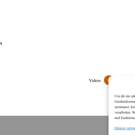
rt
»
Videos
Um dir ein op
Geräteinforma
zustimmst, kö
verarbeiten. 
und Funktione
Dienste verwa
M