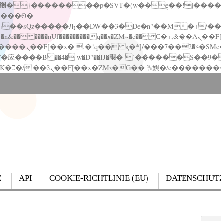
�����nUf���������q��x�ZM~�
c�� Ϲ�+,&��Ὰܢ��F[��(�1�*"��
��!� :�s"��
`������S��9�Dr�ji��EJ߅��gJ�应��
E
API
COOKIE-RICHTLINIE (EU)
DATENSCHUT
Search