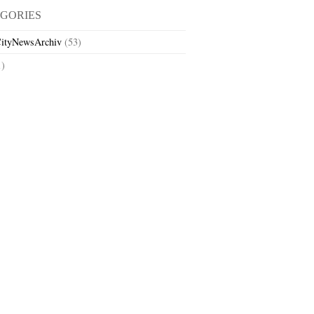
GORIES
ityNewsArchiv
(53)
1)