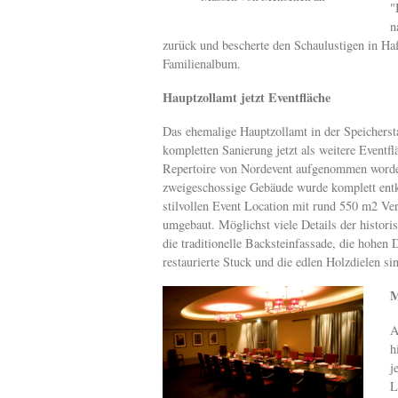
"
n
zurück und bescherte den Schaulustigen in H
Familienalbum.
Hauptzollamt jetzt Eventfläche
Das ehemalige Hauptzollamt in der Speichersta
kompletten Sanierung jetzt als weitere Eventfl
Repertoire von Nordevent aufgenommen word
zweigeschossige Gebäude wurde komplett entke
stilvollen Event Location mit rund 550 m2 Ver
umgebaut. Möglichst viele Details der histor
die traditionelle Backsteinfassade, die hohen 
restaurierte Stuck und die edlen Holzdielen si
M
A
h
j
L