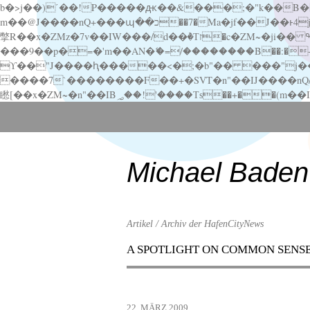
b�>j��)΄��!P�����ԫ��&���;�"k��B�޶�}��������p�SVT�(w��ę��!j������ ��x�;�-
m��@J����nQ+���պ��כ��7�Ma�jf��J��ͱ4j���Ѳ�
撆R��x�ZMz�7v��IW���/d��ٞ�Тז�c�ZM~�ji�� ߒ��sQz�����Ԡ��DW��3�De�n"��M�+/��������B��:�-�u��IJ���7j�委
���9��p�=�'m��AN�ޭ�=/��������B��:�-�n&�
ϒ��"J����ԧ�����<�;�b"�� ���"j�����ܢ��F[��x� ,�!q�� қ�*]/���؝�2��7�SMc�s"���ޭ�DQ/�应�ܢ��F_
����7`��������F��+�SVT�n"��IJ����nQ/�应����B ��4� w�D"��IJ�׭�-
Scroll
down
to
content
Michael Baden
Artikel / Archiv der HafenCityNews
A SPOTLIGHT ON COMMON SENS
Menu
Scroll
down
to
22. MÄRZ 2009