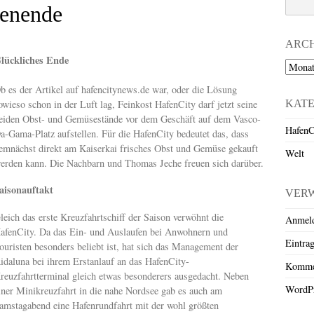
henende
ARC
lückliches Ende
Archiv
b es der Artikel auf hafencitynews.de war, oder die Lösung
KAT
owieso schon in der Luft lag, Feinkost HafenCity darf jetzt seine
eiden Obst- und Gemüsestände vor dem Geschäft auf dem Vasco-
HafenC
a-Gama-Platz aufstellen. Für die HafenCity bedeutet das, dass
emnächst direkt am Kaiserkai frisches Obst und Gemüse gekauft
Welt
erden kann. Die Nachbarn und Thomas Jeche freuen sich darüber.
aisonauftakt
VER
leich das erste Kreuzfahrtschiff der Saison verwöhnt die
Anmel
afenCity. Da das Ein- und Auslaufen bei Anwohnern und
Eintra
ouristen besonders beliebt ist, hat sich das Management der
idaluna bei ihrem Erstanlauf an das HafenCity-
Komme
reuzfahrtterminal gleich etwas besonderers ausgedacht. Neben
WordPr
iner Minikreuzfahrt in die nahe Nordsee gab es auch am
amstagabend eine Hafenrundfahrt mit der wohl größten