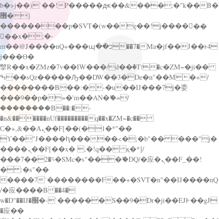
b�>j��)΄��!P�����ԫ��&���;�"k��B�
޶�}
��������p�SVT�(w��ę��!j������
��x�;�-
m��@J����nQ+���պ��כ��7�Ma�jf��J��ͱ4
j���Ѳ�
撆R��x�ZMz�7v��IW���/d��ٞ�Тז�c�ZM~�ji��
ߒ��sQz�����Ԡ��DW��3�De�n"��M�+/
��������B��:�-�u��IJ���7j�委
���9��p�=�'m��AN�ޭ�=/
��������B��:�-
�n&������nUf���������q��x�ZM~�
c��
Ϲ�+,&��Ὰܢ��F[��(�1�*"��
ϒ��"J����ԧ�����<�;�b"�� ���"j�
����ܢ��F[��x� ,�!q�� қ�*]/
���؝�2��7�SMc�s"���ޭ�DQ/�应�ܢ��F_��!
� :�s"��
����7`��������F��+�SVT�n"��IJ����nQ
/�应����B ��4�
w�D"��IJ�׭�-`������S��9�Dr�ji��EJ߅��gJ
�应��