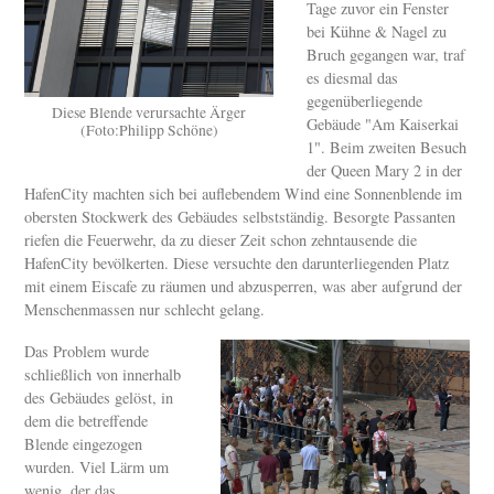
Tage zuvor ein Fenster
bei Kühne & Nagel zu
Bruch gegangen war, traf
es diesmal das
gegenüberliegende
Diese Blende verursachte Ärger
Gebäude "Am Kaiserkai
(Foto:Philipp Schöne)
1". Beim zweiten Besuch
der Queen Mary 2 in der
HafenCity machten sich bei auflebendem Wind eine Sonnenblende im
obersten Stockwerk des Gebäudes selbstständig. Besorgte Passanten
riefen die Feuerwehr, da zu dieser Zeit schon zehntausende die
HafenCity bevölkerten. Diese versuchte den darunterliegenden Platz
mit einem Eiscafe zu räumen und abzusperren, was aber aufgrund der
Menschenmassen nur schlecht gelang.
Das Problem wurde
schließlich von innerhalb
des Gebäudes gelöst, in
dem die betreffende
Blende eingezogen
wurden. Viel Lärm um
wenig, der das