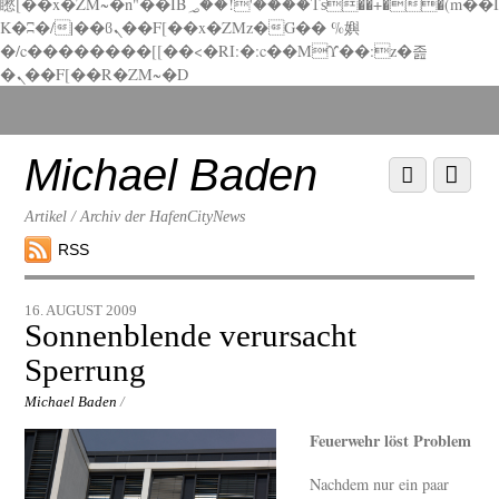
矁[��x�ZM~�n"��IB؃��!'����Тѕ��+��(m��I
K�ʭ�/|��ϐܢ��F[��x�ZMz�G�� %嬩
�/c��������[[��<�RI:�:c��MΎ��:z�졾
�ܢ��F[��R�ZM~�D
Scroll
down
to
Michael Baden
Scroll
Menu
content
down
to
Artikel / Archiv der HafenCityNews
content
RSS
16. AUGUST 2009
Sonnenblende verursacht
Sperrung
Michael Baden
/
Feuerwehr löst Problem
Nachdem nur ein paar