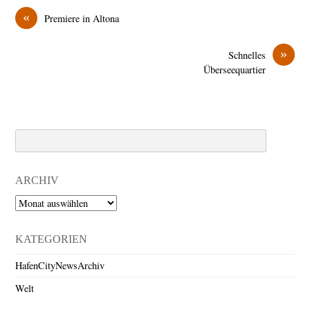
«
Premiere in Altona
»
Schnelles
Überseequartier
Search
ARCHIV
Archiv
KATEGORIEN
HafenCityNewsArchiv
Welt