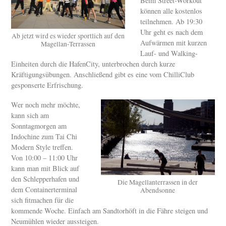
Beim Street-Workout
können alle kostenlos
teilnehmen. Ab 19:30
Uhr geht es nach dem
Ab jetzt wird es wieder sportlich auf den
Aufwärmen mit kurzen
Magellan-Terrassen
Lauf- und Walking-
Einheiten durch die HafenCity, unterbrochen durch kurze
Kräftigungsübungen. Anschließend gibt es eine vom ChilliClub
gesponserte Erfrischung.
Wer noch mehr möchte,
kann sich am
Sonntagmorgen am
Indochine zum Tai Chi
Modern Style treffen.
Von 10:00 – 11:00 Uhr
kann man mit Blick auf
den Schlepperhafen und
Die Magellanterrassen in der
dem Containerterminal
Abendsonne
sich fitmachen für die
kommende Woche. Einfach am Sandtorhöft in die Fähre steigen und
Neumühlen wieder aussteigen.