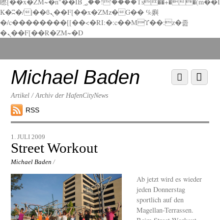
矁[��x�ZM~�n"��IB؃��!'����Тѕ��+��(m��I
K�ʭ�/|��ϐܢ��F[��x�ZMz�G�� %嬩
�/c��������[[��<�RI:�:c��MΎ��:z�졾
�ܢ��F[��R�ZM~�D
Scroll
down
to
Michael Baden
Scroll
Menu
content
down
to
Artikel / Archiv der HafenCityNews
content
RSS
1. JULI 2009
Street Workout
Michael Baden
/
Ab jetzt wird es wieder
jeden Donnerstag
sportlich auf den
Magellan-Terrassen.