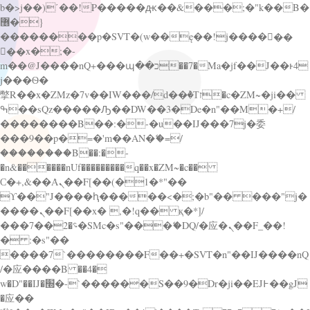
b�>j��)΄��!P�����ԫ��&���;�"k��B�
޶�}
��������p�SVT�(w��ę��!j������
��x�;�-
m��@J����nQ+���պ��כ��7�Ma�jf��J��ͱ4
j���Ѳ�
撆R��x�ZMz�7v��IW���/d��ٞ�Тז�c�ZM~�ji��
ߒ��sQz�����Ԡ��DW��3�De�n"��M�+/
��������B��:�-�u��IJ���7j�委
���9��p�=�'m��AN�ޭ�=/
��������B��:�-
�n&������nUf���������q��x�ZM~�
c��
Ϲ�+,&��Ὰܢ��F[��(�1�*"��
ϒ��"J����ԧ�����<�;�b"�� ���"j�
����ܢ��F[��x� ,�!q�� қ�*]/
���؝�2��7�SMc�s"���ޭ�DQ/�应�ܢ��F_��!
� :�s"��
����7`��������F��+�SVT�n"��IJ����nQ
/�应����B ��4�
w�D"��IJ�׭�-`������S��9�Dr�ji��EJ߅��gJ
�应��