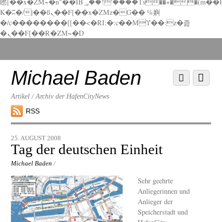
矁[��x�ZM~�n"��IB؃��!'����Тѕ��+��(m��I
K�ʭ�/|��ϐܢ��F[��x�ZMz�G�� %嬩
�/c��������[[��<�RI:�:c��MΎ��:z�졾
�ܢ��F[��R�ZM~�D
Scroll
down
to
Michael Baden
Scroll
Menu
content
down
to
Artikel / Archiv der HafenCityNews
content
RSS
25. AUGUST 2008
Tag der deutschen Einheit
Michael Baden
/
Sehr geehrte
Anliegerinnen und
Anlieger der
Speicherstadt und