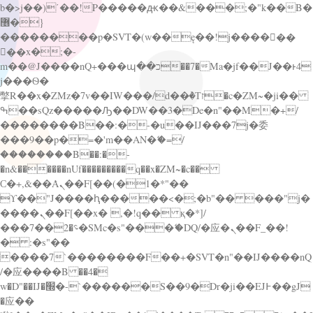
b�>j��)΄��!P�����ԫ��&���;�"k��B�
޶�}
��������p�SVT�(w��ę��!j������
��x�;�-
m��@J����nQ+���պ��כ��7�Ma�jf��J��ͱ4
j���Ѳ�
撆R��x�ZMz�7v��IW���/d��ٞ�Тז�c�ZM~�ji��
ߒ��sQz�����Ԡ��DW��3�De�n"��M�+/
��������B��:�-�u��IJ���7j�委
���9��p�=�'m��AN�ޭ�=/
��������B��:�-
�n&������nUf���������q��x�ZM~�
c��
Ϲ�+,&��Ὰܢ��F[��(�1�*"��
ϒ��"J����ԧ�����<�;�b"�� ���"j�
����ܢ��F[��x� ,�!q�� қ�*]/
���؝�2��7�SMc�s"���ޭ�DQ/�应�ܢ��F_��!
� :�s"��
����7`��������F��+�SVT�n"��IJ����nQ
/�应����B ��4�
w�D"��IJ�׭�-`������S��9�Dr�ji��EJ߅��gJ
�应��