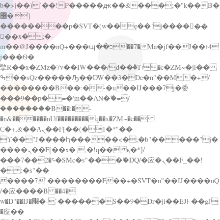
b�>j��)΄��!P�����ԫ��&���;�"k��B�
޶�}
��������p�SVT�(w��ę��!j������
��x�;�-
m��@J����nQ+���պ��כ��7�Ma�jf��J��ͱ4
j���Ѳ�
撆R��x�ZMz�7v��IW���/d��ٞ�Тז�c�ZM~�ji��
ߒ��sQz�����Ԡ��DW��3�De�n"��M�+/
��������B��:�-�u��IJ���7j�委
���9��p�=�'m��AN�ޭ�=/
��������B��:�-
�n&������nUf���������q��x�ZM~�
c��
Ϲ�+,&��Ὰܢ��F[��(�1�*"��
ϒ��"J����ԧ�����<�;�b"�� ���"j�
����ܢ��F[��x� ,�!q�� қ�*]/
���؝�2��7�SMc�s"���ޭ�DQ/�应�ܢ��F_��!
� :�s"��
����7`��������F��+�SVT�n"��IJ����nQ
/�应����B ��4�
w�D"��IJ�׭�-`������S��9�Dr�ji��EJ߅��gJ
�应��