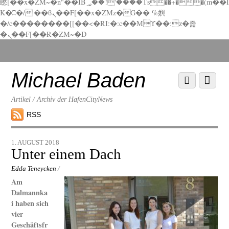
矁[��x�ZM~�n"��IB؃��!'����Тѕ��+��(m��I
K�ʭ�/|��ϐܢ��F[��x�ZMz�G�� %嬩
�/c��������[[��<�RI:�:c��MΎ��:z�졾
�ܢ��F[��R�ZM~�D
Scroll
down
to
Michael Baden
Scroll
Menu
content
down
to
Artikel / Archiv der HafenCityNews
content
RSS
1. AUGUST 2018
Unter einem Dach
Edda Teneycken
/
Am
Dalmannka
i haben sich
vier
Geschäftsfr