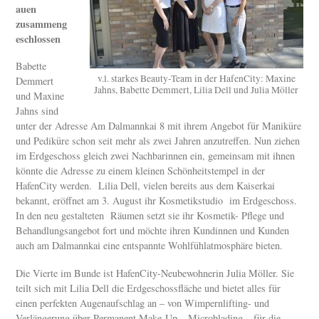
auen
zusammeng
eschlossen
Babette
v.l. starkes Beauty-Team in der HafenCity: Maxine
Demmert
Jahns, Babette Demmert, Lilia Dell und Julia Möller
und Maxine
Jahns sind
unter der Adresse Am Dalmannkai 8 mit ihrem Angebot für Maniküre
und Pediküre schon seit mehr als zwei Jahren anzutreffen. Nun ziehen
im Erdgeschoss gleich zwei Nachbarinnen ein, gemeinsam mit ihnen
könnte die Adresse zu einem kleinen Schönheitstempel in der
HafenCity werden. Lilia Dell, vielen bereits aus dem Kaiserkai
bekannt, eröffnet am 3. August ihr Kosmetikstudio im Erdgeschoss.
In den neu gestalteten Räumen setzt sie ihr Kosmetik- Pflege und
Behandlungsangebot fort und möchte ihren Kundinnen und Kunden
auch am Dalmannkai eine entspannte Wohlfühlatmosphäre bieten.
Die Vierte im Bunde ist HafenCity-Neubewohnerin Julia Möller. Sie
teilt sich mit Lilia Dell die Erdgeschossfläche und bietet alles für
einen perfekten Augenaufschlag an – von Wimpernlifting- und
Verlängerung über Permanent Make-Up – Microblading – für die