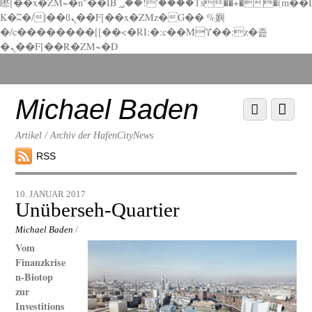
矁[��x�ZM~�n"��IB؃��!'����Тѕ��+��(m��I
K�ʭ�/|��ϐܢ��F[��x�ZMz�G�� %嬩
�/c��������[[��<�RI:�:c��MΎ��:z�졾
�ܢ��F[��R�ZM~�D
Scroll
down
to
Michael Baden
Scroll
Menu
content
down
to
Artikel / Archiv der HafenCityNews
content
RSS
10. JANUAR 2017
Unüberseh-Quartier
Michael Baden
/
Vom
Finanzkrise
n-Biotop
zur
Investitions