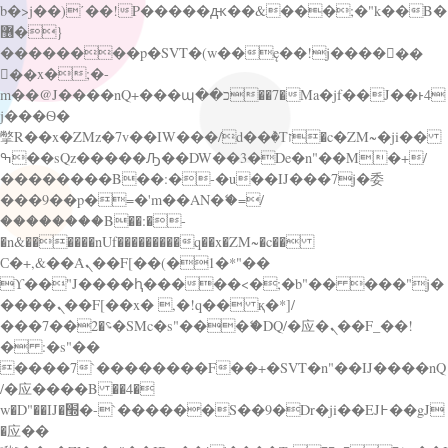
b�>j��)΄��!P�����ԫ��&���;�"k��B�
޶�}
��������p�SVT�(w��ę��!j������
��x�;�-
m��@J����nQ+���պ��כ��7�Ma�jf��J��ͱ4
j���Ѳ�
撆R��x�ZMz�7v��IW���/d��ٞ�Тז�c�ZM~�ji��
ߒ��sQz�����Ԡ��DW��3�De�n"��M�+/
��������B��:�-�u��IJ���7j�委
���9��p�=�'m��AN�ޭ�=/
��������B��:�-
�n&������nUf���������q��x�ZM~�
c��
Ϲ�+,&��Ὰܢ��F[��(�1�*"��
ϒ��"J����ԧ�����<�;�b"�� ���"j�
����ܢ��F[��x� ,�!q�� қ�*]/
���؝�2��7�SMc�s"���ޭ�DQ/�应�ܢ��F_��!
� :�s"��
����7`��������F��+�SVT�n"��IJ����nQ
/�应����B ��4�
w�D"��IJ�׭�-`������S��9�Dr�ji��EJ߅��gJ
�应��