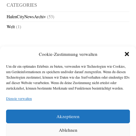
CATEGORIES
HafenCityNewsArchiv
(53)
Welt
(1)
Cookie-Zustimmung verwalten
Um dir ein optimales Erlebnis zu bieten, verwenden wir Technologien wie Cookies,
um Geräteinformationen zu speichern und/oder darauf zuzugreifen. Wenn du diesen
Technologien zustimmst, können wir Daten wie das Surfverhalten oder eindeutige IDs
Impressum
auf dieser Website verarbeiten. Wenn du deine Zustimmung nicht erteilst oder
zurückziehst, können bestimmte Merkmale und Funktionen beeinträchtigt werden.
Michael Baden,
Schwensholz 4,
Dienste verwalten
24376 Hasselberg
Disclaimer
Diese Webseite stellt
Akzeptieren
Inhalte der ersten
zehn Jahre der
HafenCity Zeitung
Ablehnen
zur Verfügung. Die