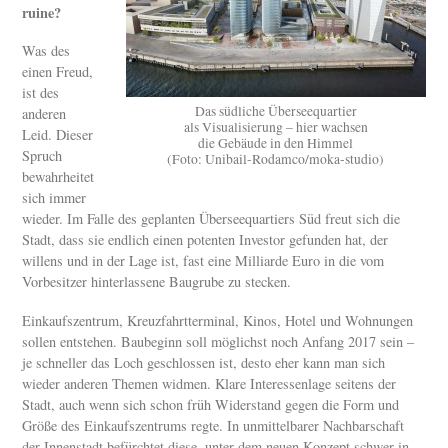
ruine?
Was des
einen Freud,
ist des
Das südliche Überseequartier
anderen
als Visualisierung – hier wachsen
Leid. Dieser
die Gebäude in den Himmel
Spruch
(Foto: Unibail-Rodamco/moka-studio)
bewahrheitet
sich immer
wieder. Im Falle des geplanten Überseequartiers Süd freut sich die
Stadt, dass sie endlich einen potenten Investor gefunden hat, der
willens und in der Lage ist, fast eine Milliarde Euro in die vom
Vorbesitzer hinterlassene Baugrube zu stecken.
Einkaufszentrum, Kreuzfahrtterminal, Kinos, Hotel und Wohnungen
sollen entstehen. Baubeginn soll möglichst noch Anfang 2017 sein –
je schneller das Loch geschlossen ist, desto eher kann man sich
wieder anderen Themen widmen. Klare Interessenlage seitens der
Stadt, auch wenn sich schon früh Widerstand gegen die Form und
Größe des Einkaufszentrums regte. In unmittelbarer Nachbarschaft
der Innenstadt befürchtet diese, unter dem neuen Konzept schwer in