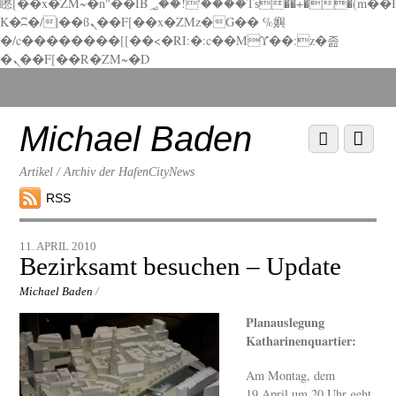
矁[��x�ZM~�n"��IB؃��!'����Тѕ��+��(m��I
K�ʭ�/|��ϐܢ��F[��x�ZMz�G�� %嬩
�/c��������[[��<�RI:�:c��MΎ��:z�졾
�ܢ��F[��R�ZM~�D
Scroll
down
to
Michael Baden
Scroll
Menu
content
down
to
Artikel / Archiv der HafenCityNews
content
RSS
11. APRIL 2010
Bezirksamt besuchen – Update
Michael Baden
/
Planauslegung
Katharinenquartier:
Am Montag, dem
19.April um 20 Uhr geht