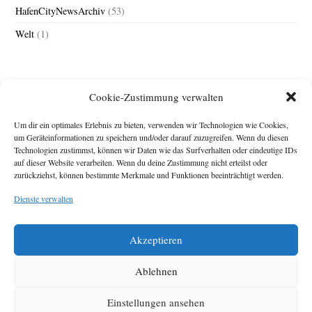
HafenCityNewsArchiv
(53)
Welt
(1)
Cookie-Zustimmung verwalten
Um dir ein optimales Erlebnis zu bieten, verwenden wir Technologien wie Cookies,
um Geräteinformationen zu speichern und/oder darauf zuzugreifen. Wenn du diesen
Technologien zustimmst, können wir Daten wie das Surfverhalten oder eindeutige IDs
Impressum
auf dieser Website verarbeiten. Wenn du deine Zustimmung nicht erteilst oder
zurückziehst, können bestimmte Merkmale und Funktionen beeinträchtigt werden.
Michael Baden,
Schwensholz 4,
Dienste verwalten
24376 Hasselberg
Disclaimer
Diese Webseite stellt
Akzeptieren
Inhalte der ersten
zehn Jahre der
HafenCity Zeitung
Ablehnen
zur Verfügung. Die
aktuelle Version ist
Einstellungen ansehen
unter
Hafencity