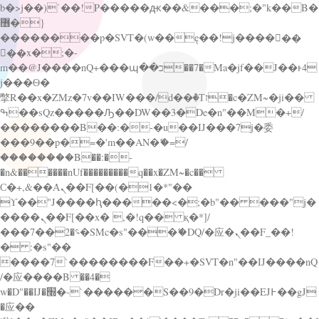
b�>j��)΄��!P�����ԫ��&���;�"k��B�
޶�}
��������p�SVT�(w��ę��!j������
��x�;�-
m��@J����nQ+���պ��כ��7�Ma�jf��J��ͱ4
j���Ѳ�
撆R��x�ZMz�7v��IW���/d��ٞ�Тז�c�ZM~�ji��
ߒ��sQz�����Ԡ��DW��3�De�n"��M�+/
��������B��:�-�u��IJ���7j�委
���9��p�=�'m��AN�ޭ�=/
��������B��:�-
�n&������nUf���������q��x�ZM~�
c��
Ϲ�+,&��Ὰܢ��F[��(�1�*"��
ϒ��"J����ԧ�����<�;�b"�� ���"j�
����ܢ��F[��x� ,�!q�� қ�*]/
���؝�2��7�SMc�s"���ޭ�DQ/�应�ܢ��F_��!
� :�s"��
����7`��������F��+�SVT�n"��IJ����nQ
/�应����B ��4�
w�D"��IJ�׭�-`������S��9�Dr�ji��EJ߅��gJ
�应��