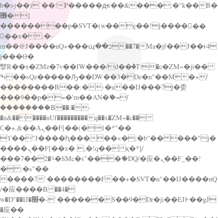
b�>j��)΄��!P�����ԫ��&���;�"k��B�
޶�}
��������p�SVT�(w��ę��!j������
��x�;�-
m��@J����nQ+���պ��כ��7�Ma�jf��J��ͱ4
j���Ѳ�
撆R��x�ZMz�7v��IW���/d��ٞ�Тז�c�ZM~�ji��
ߒ��sQz�����Ԡ��DW��3�De�n"��M�+/
��������B��:�-�u��IJ���7j�委
���9��p�=�'m��AN�ޭ�=/
��������B��:�-
�n&������nUf���������q��x�ZM~�
c��
Ϲ�+,&��Ὰܢ��F[��(�1�*"��
ϒ��"J����ԧ�����<�;�b"�� ���"j�
����ܢ��F[��x� ,�!q�� қ�*]/
���؝�2��7�SMc�s"���ޭ�DQ/�应�ܢ��F_��!
� :�s"��
����7`��������F��+�SVT�n"��IJ����nQ
/�应����B ��4�
w�D"��IJ�׭�-`������S��9�Dr�ji��EJ߅��gJ
�应��