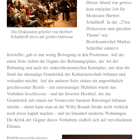
Dieser Abend war gewiss
kein einfacher Job für
Moderator Herbert
Schalthoff. In der „27ten
Diskussion zum gleichen
Die Diskussion geleitet von Herbert
Thema“ wie
Schalthoff stiess auf großes Interesse
Bezirksamtschef Markus
Schreiber entnervt
feststellte, gab es nur wenig Bewegung in den Positionen. Auf der
einen Seite stehen die Gegner des Bebauungsplans, der Art der
Bebauung und auch des makroökonomischen Konzeptes, mit dem die
Stadt das ehemalige Grundstück der Katharinenschule bebauen und
verkaufen möchte. Auf der anderen Seite stehen ein ungewöhnlich
geschlossener Bezirk – mit einstimmiger Mehrheit wurde das
Vorhaben beschlossen – und der Investor Hochtief, der das
Grundstück mit einem zur Vorderseite banalem Büroriegel bebauen
möchte – damit kann man an der Willy-Brandt-Straße nicht wirklich
noch etwas kaputt machen – und im Innenhof moderne Wohnungen.
Die Kritik der Gegner dieses Vorhabens staffelt sich auf verschiedenen
Ebenen.
Publikumswirksamstes