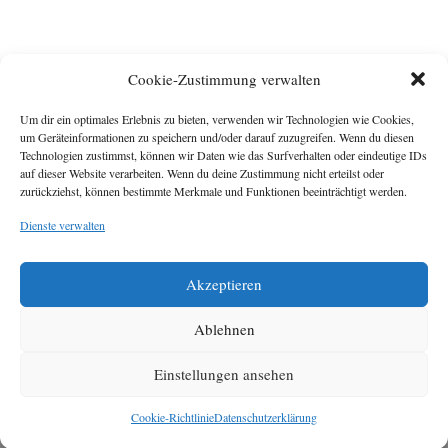
Cookie-Zustimmung verwalten
Um dir ein optimales Erlebnis zu bieten, verwenden wir Technologien wie Cookies,
um Geräteinformationen zu speichern und/oder darauf zuzugreifen. Wenn du diesen
Technologien zustimmst, können wir Daten wie das Surfverhalten oder eindeutige IDs
Impressum
auf dieser Website verarbeiten. Wenn du deine Zustimmung nicht erteilst oder
zurückziehst, können bestimmte Merkmale und Funktionen beeinträchtigt werden.
Michael Baden,
Schwensholz 4,
Dienste verwalten
24376 Hasselberg
Disclaimer
Diese Webseite stellt
Akzeptieren
Inhalte der ersten
zehn Jahre der
HafenCity Zeitung
Ablehnen
zur Verfügung. Die
aktuelle Version ist
Einstellungen ansehen
unter
Hafencity
Zeitung
zu finden
Cookie-Richtlinie
Datenschutzerklärung