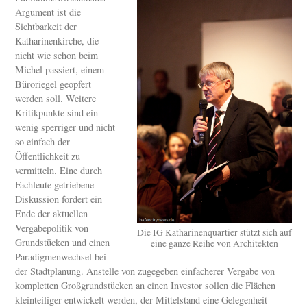
Argument ist die
Sichtbarkeit der
Katharinenkirche, die
nicht wie schon beim
Michel passiert, einem
Büroriegel geopfert
werden soll. Weitere
Kritikpunkte sind ein
wenig sperriger und nicht
so einfach der
Öffentlichkeit zu
vermitteln. Eine durch
Fachleute getriebene
Diskussion fordert ein
Ende der aktuellen
Vergabepolitik von
Die IG Katharinenquartier stützt sich auf
Grundstücken und einen
eine ganze Reihe von Architekten
Paradigmenwechsel bei
der Stadtplanung. Anstelle von zugegeben einfacherer Vergabe von
kompletten Großgrundstücken an einen Investor sollen die Flächen
kleinteiliger entwickelt werden, der Mittelstand eine Gelegenheit