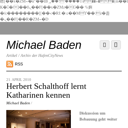
矁[��x�ZM~�n"��IB؃��!'����Тѕ��+��(m��I
K�ʭ�/|��ϐܢ��F[��x�ZMz�G�� %嬩
�/c��������[[��<�RI:�:c��MΎ��:z�졾
�ܢ��F[��R�ZM~�D
Scroll
down
to
Michael Baden
Scroll
Menu
content
down
to
Artikel / Archiv der HafenCityNews
content
RSS
21. APRIL 2010
Herbert Schalthoff lernt
Katharinen kennen
Michael Baden
/
Diskussion um
Bebauung geht weiter