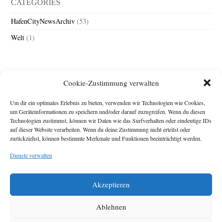
CATEGORIES
HafenCityNewsArchiv
(53)
Welt
(1)
Cookie-Zustimmung verwalten
Um dir ein optimales Erlebnis zu bieten, verwenden wir Technologien wie Cookies,
um Geräteinformationen zu speichern und/oder darauf zuzugreifen. Wenn du diesen
Technologien zustimmst, können wir Daten wie das Surfverhalten oder eindeutige IDs
Impressum
auf dieser Website verarbeiten. Wenn du deine Zustimmung nicht erteilst oder
zurückziehst, können bestimmte Merkmale und Funktionen beeinträchtigt werden.
Michael Baden,
Schwensholz 4,
Dienste verwalten
24376 Hasselberg
Disclaimer
Diese Webseite stellt
Akzeptieren
Inhalte der ersten
zehn Jahre der
HafenCity Zeitung
Ablehnen
zur Verfügung. Die