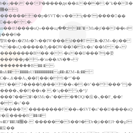
b�>j��)΄��!P�����ԫ��&���;�"k��B�
޶�}
��������p�SVT�(w��ę��!j������
��x�;�-
m��@J����nQ+���պ��כ��7�Ma�jf��J��ͱ4
j���Ѳ�
撆R��x�ZMz�7v��IW���/d��ٞ�Тז�c�ZM~�ji��
ߒ��sQz�����Ԡ��DW��3�De�n"��M�+/
��������B��:�-�u��IJ���7j�委
���9��p�=�'m��AN�ޭ�=/
��������B��:�-
�n&������nUf���������q��x�ZM~�
c��
Ϲ�+,&��Ὰܢ��F[��(�1�*"��
ϒ��"J����ԧ�����<�;�b"�� ���"j�
����ܢ��F[��x� ,�!q�� қ�*]/
���؝�2��7�SMc�s"���ޭ�DQ/�应�ܢ��F_��!
� :�s"��
����7`��������F��+�SVT�n"��IJ����nQ
/�应����B ��4�
w�D"��IJ�׭�-`������S��9�Dr�ji��EJ߅��gJ
�应��