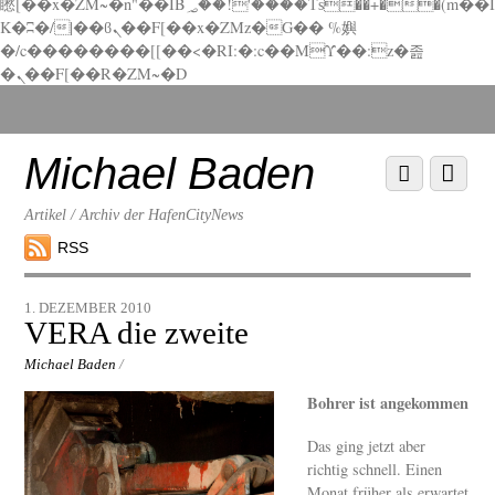
矁[��x�ZM~�n"��IB؃��!'����Тѕ��+��(m��I
K�ʭ�/|��ϐܢ��F[��x�ZMz�G�� %嬩
�/c��������[[��<�RI:�:c��MΎ��:z�졾
�ܢ��F[��R�ZM~�D
Scroll
down
to
Michael Baden
Scroll
Menu
content
down
to
Artikel / Archiv der HafenCityNews
content
RSS
1. DEZEMBER 2010
VERA die zweite
Michael Baden
/
Bohrer ist angekommen
Das ging jetzt aber
richtig schnell. Einen
Monat früher als erwartet