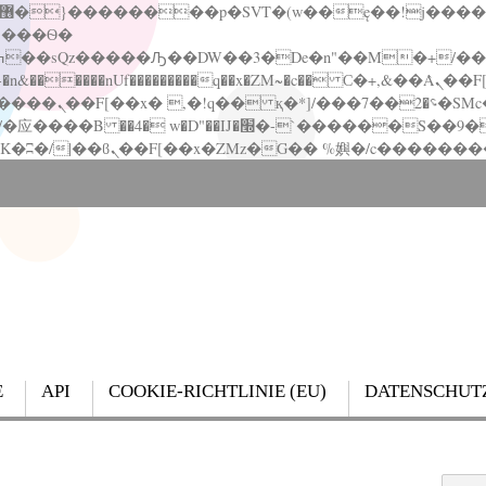
�����nUf���������q��x�ZM~�
c�� Ϲ�+,&��Ὰܢ��F[��(�1�*"��
��!� :�s"��
`������S��9�Dr�ji��EJ߅��gJ�应��
E
API
COOKIE-RICHTLINIE (EU)
DATENSCHUT
Search