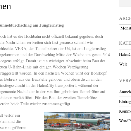
men
ARC
unneldurchschlag am Jungfernstieg
Archiv
och hat es die Hochbahn nicht offiziell bekannt gegeben, doch
ute Nachrichten verbreiten sich fast genauso schnell wie
KAT
chlechte. VERA, der Tunnelbohrer der U4, ist am Jungfernstieg
HafenC
ngekommen und der Durchschlag Mitte der Woche um genau 5:14
orgens erfolgt. Damit ist ein wichtiger Abschnitt beim Bau der
Welt
euen U-Bahn-Linie mit einigen Wochen Verzögerung
ertiggestellt worden. In den nächsten Wochen wird der Bohrkopf
es Bohrers aus der Baustelle gehoben und oberirdisch an den
VER
instiegsschacht in der HafenCity transportiert, während der
ogenannte Nachläufer in der von ihm gebohrten Tunnelröhre auf
Anmel
chienen zurückfährt. Für den Bau der zweiten Tunnelröhre
Eintra
erden beide Teile wieder zusammengefügt.
Komme
l verlor ein
WordPr
sten sind die
ise von größeren