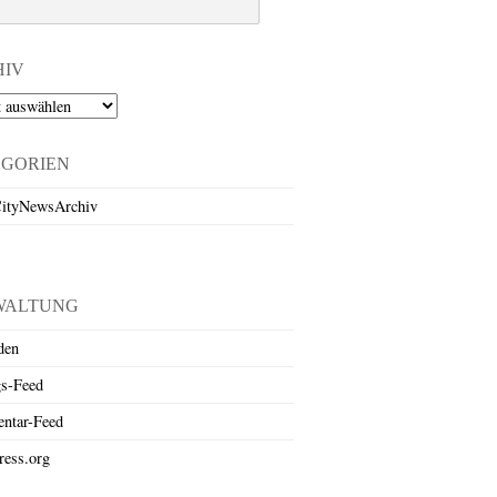
HIV
EGORIEN
ityNewsArchiv
WALTUNG
den
gs-Feed
ntar-Feed
ess.org