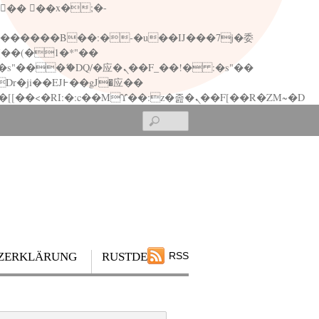
矁[��x�ZM~�n"��IB؃��!'����Тѕ��+��(m��IK�ʭ�/|��ϐܢ��F[��x�ZMz�G�� %嬩�/c��������[[��<�RI:�:c��MΎ��:z�졾�ܢ��F[��R�ZM~�D
Search
ZERKLÄRUNG
RUSTDESK
RSS