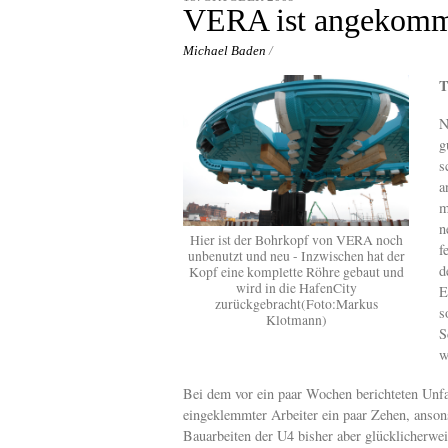
content
VERA ist angekom
Michael Baden
/
T
N
g
s
a
m
n
Hier ist der Bohrkopf von VERA noch
f
unbenutzt und neu - Inzwischen hat der
d
Kopf eine komplette Röhre gebaut und
wird in die HafenCity
E
zurückgebracht(Foto:Markus
s
Klotmann)
S
w
Bei dem vor ein paar Wochen berichteten Unfal
eingeklemmter Arbeiter ein paar Zehen, anson
Bauarbeiten der U4 bisher aber glücklicherwe