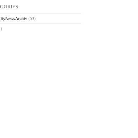
GORIES
ityNewsArchiv
(53)
1)