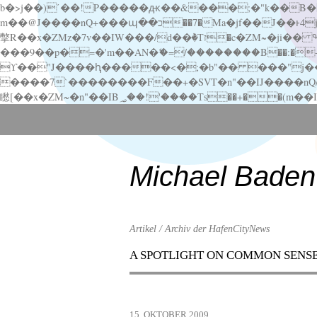
b�>j��)΄��!P�����ԫ��&���;�"k��B�޶�}��������p�SVT�(w��ę��!j������ ��x�;�-
m��@J����nQ+���պ��כ��7�Ma�jf��J��ͱ4j���Ѳ�
撆R��x�ZMz�7v��IW���/d��ٞ�Тז�c�ZM~�ji�� ߒ��sQz�����Ԡ��DW��3�De�n"��M�+/��������B��:�-�u��IJ���7j�委
���9��p�=�'m��AN�ޭ�=/��������B��:�-�n&�
ϒ��"J����ԧ�����<�;�b"�� ���"j�����ܢ��F[��x� ,�!q�� қ�*]/���؝�2��7�SMc�s"���ޭ�DQ/�应�ܢ��F_
����7`��������F��+�SVT�n"��IJ����nQ/�应����B ��4� w�D"��IJ�׭�-
Scroll
down
to
content
Michael Baden
Artikel / Archiv der HafenCityNews
A SPOTLIGHT ON COMMON SENS
Menu
Scroll
down
to
15. OKTOBER 2009