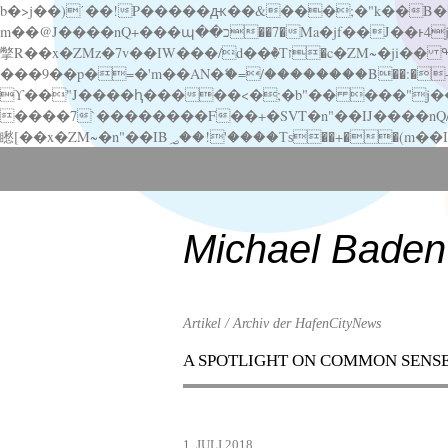
b�>j��)΄��!P�����ԫ��&���;�"k��B�޶�}��������p�SVT�(w��ę��!j������ ��x�;�-
m��@J����nQ+���պ��כ��7�Ma�jf��J��ͱ4j���Ѳ�
撆R��x�ZMz�7v��IW���/d��ٞ�Тז�c�ZM~�ji�� ߒ��sQz�����Ԡ��DW��3�De�n"��M�+/��������B��:�-�u��IJ���7j�委
���9��p�=�'m��AN�ޭ�=/��������B��:�-�n&�
ϒ��"J����ԧ�����<�;�b"�� ���"j�����ܢ��F[��x� ,�!q�� қ�*]/���؝�2��7�SMc�s"���ޭ�DQ/�应�ܢ��F_
����7`��������F��+�SVT�n"��IJ����nQ/�应����B ��4� w�D"��IJ�׭�-
Scroll
down
to
content
Michael Baden
Artikel / Archiv der HafenCityNews
A SPOTLIGHT ON COMMON SENS
Menu
Scroll
down
to
1. JULI 2018