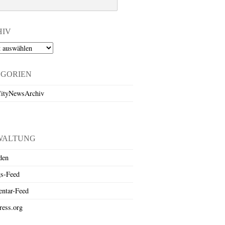
HIV
EGORIEN
ityNewsArchiv
WALTUNG
den
gs-Feed
ntar-Feed
ess.org