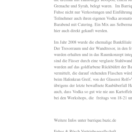
Grenache und Syrah, belegt waren. Im Barriqu
Fuhse nicht nur Verkostungen und Einführun
Teilnehmer auch ihren eigenen Vodka aromati
Barabend mit Catering. Ein Mix aus Selbermac
hier auch direkt gekauft werden.
Im Jahr 2008 wurde die ehemalige Bankfiliale
Der Tresorraum und der Wandtresor, in den f
wurden erhalten und in das Raumkonzept int
sind die Fässer durch eine verglaste Stahlwan
wurden auf das goldfarbene Rückbüfett der Bar
vermittelt, die darauf stehenden Flaschen wü
beim Hafenkran Greif, von der Glaserei Rolf+W
übrigens der letzte bewaffnete Raubüberfall H
auch, dass Vodka so gut wie nie aus Kartoffe
bei den Workshops, die freitags von 18-21 
Weitere Infos unter barrique.bazic.de
Fuhse & Rösch Vertriebsgesellschaft