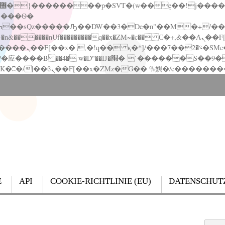
�����nUf���������q��x�ZM~�
c�� Ϲ�+,&��Ὰܢ��F[��(�1�*"��
��!� :�s"��
`������S��9�Dr�ji��EJ߅��gJ�应��
E
API
COOKIE-RICHTLINIE (EU)
DATENSCHUT
Search