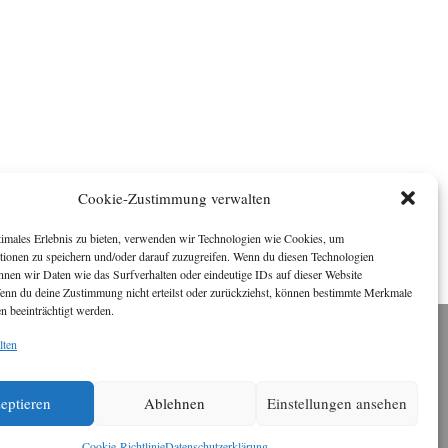
Cookie-Zustimmung verwalten
timales Erlebnis zu bieten, verwenden wir Technologien wie Cookies, um
tionen zu speichern und/oder darauf zuzugreifen. Wenn du diesen Technologien
nnen wir Daten wie das Surfverhalten oder eindeutige IDs auf dieser Website
Wenn du deine Zustimmung nicht erteilst oder zurückziehst, können bestimmte Merkmale
n beeinträchtigt werden.
lten
Impressum
ichael Baden, Schwensholz 4, 24376 Hasselberg
Disclaimer
eptieren
Ablehnen
Einstellungen ansehen
 Webseite stellt Inhalte der ersten zehn Jahre der
HafenCity Zeitung zur Verfügung. Die aktuelle
Version ist unter
Hafencity Zeitung
zu finden
Cookie-Richtlinie
Datenschutzerklärung