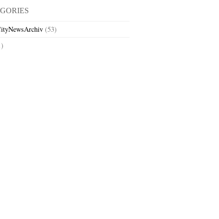
GORIES
ityNewsArchiv
(53)
1)