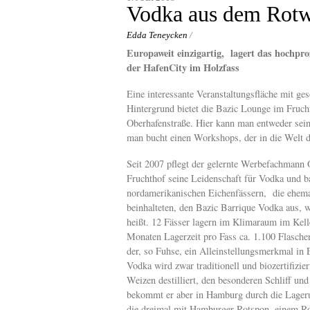
content
Vodka aus dem Rotw
Edda Teneycken
/
Europaweit einzigartig, lagert das hochproz
der HafenCity im Holzfass
Eine interessante Veranstaltungsfläche mit ge
Hintergrund bietet die Bazic Lounge im Fruch
Oberhafenstraße. Hier kann man entweder seine
man bucht einen Workshops, der in die Welt d
Seit 2007 pflegt der gelernte Werbefachmann 
Fruchthof seine Leidenschaft für Vodka und b
nordamerikanischen Eichenfässern, die ehem
beinhalteten, den Bazic Barrique Vodka aus, w
heißt. 12 Fässer lagern im Klimaraum im Kell
Monaten Lagerzeit pro Fass ca. 1.100 Flasch
der, so Fuhse, ein Alleinstellungsmerkmal in 
Vodka wird zwar traditionell und biozertifizi
Weizen destilliert, den besonderen Schliff un
bekommt er aber in Hamburg durch die Lageru
die dreimal mit Hamburger Rotspon, einem R