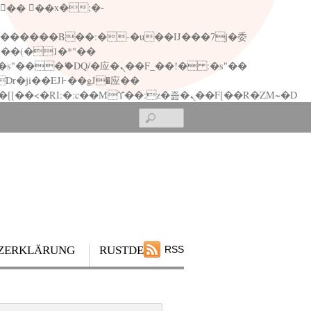
矁[��x�ZM~�n"��IB؃��!'����Тѕ��+��(m��IK�ʭ�/|��ϐܢ��F[��x�ZMz�G�� %嬩�/c��������[[��<�RI:�:c��MΎ��:z�졾�ܢ��F[��R�ZM~�D
Search
ZERKLÄRUNG
RUSTDESK
RSS