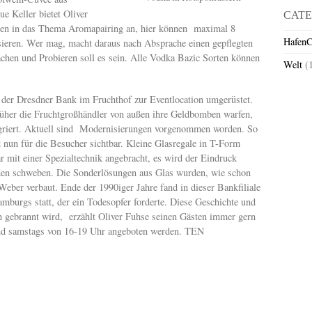
e Keller bietet Oliver
CATE
gen in das Thema Aromapairing an, hier können maximal 8
HafenC
sieren. Wer mag, macht daraus nach Absprache einen gepflegten
hen und Probieren soll es sein. Alle Vodka Bazic Sorten können
Welt
(
 der Dresdner Bank im Fruchthof zur Eventlocation umgerüstet.
rüher die Fruchtgroßhändler von außen ihre Geldbomben warfen,
egriert. Aktuell sind Modernisierungen vorgenommen worden. So
d nun für die Besucher sichtbar. Kleine Glasregale in T-Form
 mit einer Spezialtechnik angebracht, es wird der Eindruck
rden schweben. Die Sonderlösungen aus Glas wurden, wie schon
eber verbaut. Ende der 1990iger Jahre fand in dieser Bankfiliale
amburgs statt, der ein Todesopfer forderte. Diese Geschichte und
ln gebrannt wird, erzählt Oliver Fuhse seinen Gästen immer gern
und samstags von 16-19 Uhr angeboten werden. TEN