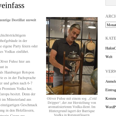
einfass
ARC
entige Destillat unweit
Archiv
schichtsträchtigem
KAT
thofgebäude in der
 eigene Party feiern oder
HafenC
es Vodkas einführt.
Welt
Oliver Fuhse hier am
aut in
VER
als Hamburger Rotspon
ie es in der Fachsprache
Anmel
er und geben nach 6-7
en Premium Vodka her,
Eintra
Europa besitzt. Denn der
Komme
Oliver Fuhse mit einem sog. „Cold
ert im Münsterland aus
Dripper“, der zur Herstellung von
d einzigartigen Geschmack
aromatisiertenm Vodka dient. Im
WordPr
ng in den Holzfässern,
Hintergrund lagert der Barrique
Vodka in Rotsponfässern
otwein-Cuvee aus