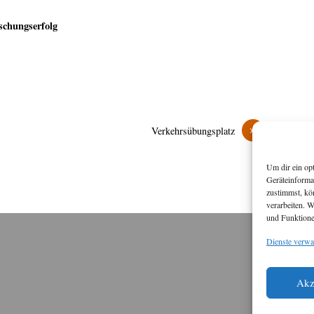
schungserfolg
»
Verkehrsübungsplatz
Um dir ein op
Geräteinforma
zustimmst, kö
verarbeiten. 
und Funktione
Dienste verwa
M
Akz
Diese