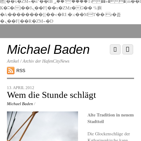
矁[��x�ZM~�n"��IB؃��!'����Тѕ��+��(m��I
K�ʭ�/|��ϐܢ��F[��x�ZMz�G�� %嬩
�/c��������[[��<�RI:�:c��MΎ��:z�졾
�ܢ��F[��R�ZM~�D
Scroll
down
to
Michael Baden
Scroll
Menu
content
down
to
Artikel / Archiv der HafenCityNews
content
RSS
13. APRIL 2012
Wem die Stunde schlägt
Michael Baden
/
Alte Tradition in neuem
Stadtteil
Die Glockenschläge der
Katharinenkirche kann