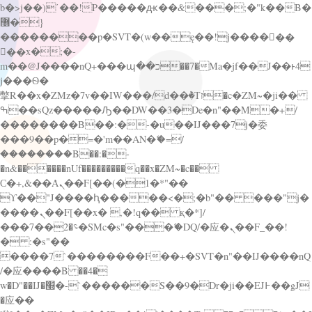
b�>j��)΄��!P�����ԫ��&���;�"k��B�
޶�}
��������p�SVT�(w��ę��!j������
��x�;�-
m��@J����nQ+���պ��כ��7�Ma�jf��J��ͱ4
j���Ѳ�
撆R��x�ZMz�7v��IW���/d��ٞ�Тז�c�ZM~�ji��
ߒ��sQz�����Ԡ��DW��3�De�n"��M�+/
��������B��:�-�u��IJ���7j�委
���9��p�=�'m��AN�ޭ�=/
��������B��:�-
�n&������nUf���������q��x�ZM~�
c��
Ϲ�+,&��Ὰܢ��F[��(�1�*"��
ϒ��"J����ԧ�����<�;�b"�� ���"j�
����ܢ��F[��x� ,�!q�� қ�*]/
���؝�2��7�SMc�s"���ޭ�DQ/�应�ܢ��F_��!
� :�s"��
����7`��������F��+�SVT�n"��IJ����nQ
/�应����B ��4�
w�D"��IJ�׭�-`������S��9�Dr�ji��EJ߅��gJ
�应��