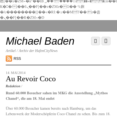
矁[��x�ZM~�n"��IB؃��!'����Тѕ��+��(m��I
K�ʭ�/|��ϐܢ��F[��x�ZMz�G�� %嬩
�/c��������[[��<�RI:�:c��MΎ��:z�졾
�ܢ��F[��R�ZM~�D
Scroll
down
to
Michael Baden
Scroll
Menu
content
down
to
Artikel / Archiv der HafenCityNews
content
RSS
14. MAI 2014
Au Revoir Coco
Redaktion
/
Rund 60.000 Besucher sahen im MKG die Ausstellung „Mythos
Chanel“, die am 18. Mai endet
Über 60.000 Besucher kamen bereits nach Hamburg, um das
Lebenswerk der Moderschöpferin Coco Chanel zu sehen. Bis zum 18.