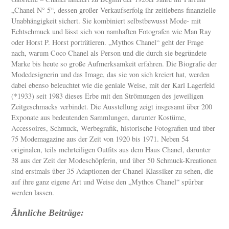
„Chanel N° 5“, dessen großer Verkaufserfolg ihr zeitlebens finanzielle
Unabhängigkeit sichert. Sie kombiniert selbstbewusst Mode- mit
Echtschmuck und lässt sich von namhaften Fotografen wie Man Ray
oder Horst P. Horst porträtieren. „Mythos Chanel“ geht der Frage
nach, warum Coco Chanel als Person und die durch sie begründete
Marke bis heute so große Aufmerksamkeit erfahren. Die Biografie der
Modedesignerin und das Image, das sie von sich kreiert hat, werden
dabei ebenso beleuchtet wie die geniale Weise, mit der Karl Lagerfeld
(*1933) seit 1983 dieses Erbe mit den Strömungen des jeweiligen
Zeitgeschmacks verbindet. Die Ausstellung zeigt insgesamt über 200
Exponate aus bedeutenden Sammlungen, darunter Kostüme,
Accessoires, Schmuck, Werbegrafik, historische Fotografien und über
75 Modemagazine aus der Zeit von 1920 bis 1971. Neben 54
originalen, teils mehrteiligen Outfits aus dem Haus Chanel, darunter
38 aus der Zeit der Modeschöpferin, und über 50 Schmuck-Kreationen
sind erstmals über 35 Adaptionen der Chanel-Klassiker zu sehen, die
auf ihre ganz eigene Art und Weise den „Mythos Chanel“ spürbar
werden lassen.
Ähnliche Beiträge: