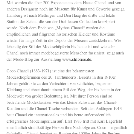
Mai werden die über 200 Exponate aus dem Hause Chanel und von
anderen Designern noch im Museum für Kunst und Gewerbe gezeigt.
Hamburg ist nach Mettingen und Den Haag die dritte und letzte
Station der Schau, die von der Draiflessen Collection konzipiert
wurde. Nach dem Ende von „Mythos Chanel“ werden die
empfindlichen und filigranen historischen Kleider und Kostüme
wieder für lange Zeit in die Depots der Museen zurückkehren. Wie
lebendig der Stil der Modeschöpferin bis heute ist und wie sehr
Chanel noch immer modebegeisterte Menschen fasziniert, zeigt auch
der Mode-Blog zur Ausstellung
www.stilbrise.de
.
Coco Chanel (1883-1971) ist eine der bekanntesten
Modeschöpferinnen des 20. Jahrhunderts. Bereits in den 1910er
Jahren gehört sie zu den Verfechtern von schlichter, bequemer
Kleidung und ebnet damit einem Stil den Weg, der bis heute in der
Modewelt von großer Bedeutung ist. Mit ihrer Person sind so
bedeutende Modeklassiker wie das kleine Schwarze, das Chanel-
Kostüm und die Chanel-Tasche verbunden. Seit den Anfängen 1913
baut Chanel ein internationales und bis heute außerordentlich
erfolgreiches Modeimperium auf. Erst 1983 tritt mit Karl Lagerfeld
eine ähnlich strahlkräftige Person ihre Nachfolge an. Coco – eigentlich
Gabrielle – Chanel lanciert zu Beginn der 1920er Jahre ihr Parfum