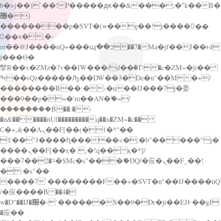
b�>j��)΄��!P�����ԫ��&���;�"k��B�
޶�}
��������p�SVT�(w��ę��!j������
��x�;�-
m��@J����nQ+���պ��כ��7�Ma�jf��J��ͱ4
j���Ѳ�
撆R��x�ZMz�7v��IW���/d��ٞ�Тז�c�ZM~�ji��
ߒ��sQz�����Ԡ��DW��3�De�n"��M�+/
��������B��:�-�u��IJ���7j�委
���9��p�=�'m��AN�ޭ�=/
��������B��:�-
�n&������nUf���������q��x�ZM~�
c��
Ϲ�+,&��Ὰܢ��F[��(�1�*"��
ϒ��"J����ԧ�����<�;�b"�� ���"j�
����ܢ��F[��x� ,�!q�� қ�*]/
���؝�2��7�SMc�s"���ޭ�DQ/�应�ܢ��F_��!
� :�s"��
����7`��������F��+�SVT�n"��IJ����nQ
/�应����B ��4�
w�D"��IJ�׭�-`������S��9�Dr�ji��EJ߅��gJ
�应��