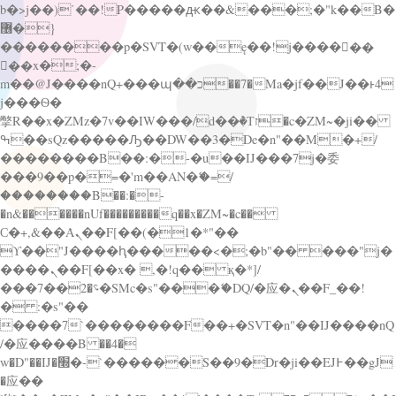
b�>j��)΄��!P�����ԫ��&���;�"k��B�
޶�}
��������p�SVT�(w��ę��!j������
��x�;�-
m��@J����nQ+���պ��כ��7�Ma�jf��J��ͱ4
j���Ѳ�
撆R��x�ZMz�7v��IW���/d��ٞ�Тז�c�ZM~�ji��
ߒ��sQz�����Ԡ��DW��3�De�n"��M�+/
��������B��:�-�u��IJ���7j�委
���9��p�=�'m��AN�ޭ�=/
��������B��:�-
�n&������nUf���������q��x�ZM~�
c��
Ϲ�+,&��Ὰܢ��F[��(�1�*"��
ϒ��"J����ԧ�����<�;�b"�� ���"j�
����ܢ��F[��x� ,�!q�� қ�*]/
���؝�2��7�SMc�s"���ޭ�DQ/�应�ܢ��F_��!
� :�s"��
����7`��������F��+�SVT�n"��IJ����nQ
/�应����B ��4�
w�D"��IJ�׭�-`������S��9�Dr�ji��EJ߅��gJ
�应��