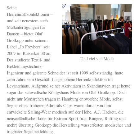
Seine
Herrenmaßkonfektionen –
und seit neuestem auch
Maßanfertigungen für
Damen – bietet Olaf
Grotkopp unter seinem
Label „Jo Freyherr“ seit
2009 im Kaiserkai 30 an.
Und viel viel Mode
Der studierte Textil- und
Bekleidungstechnik-
Ingenieur und gelernte Schneider ist seit 1999 selbstständig, hatte
zehn Jahre sein Geschäft für gehobene Herrenkonfektion im
Levantehaus. Aufgrund seiner Aktivitäten in Skandinavien trägt heute
sogar das schwedische Königshaus Mode von Olaf Grotkopp. Doch
nicht nur Monarchen tragen in Hamburg entworfene Mode, selbst
Segler eines früheren Admirals Cups waren durch von ihm
entwickelte Sailing-Wear modisch auf der Höhe. A.J. Hackett, die
neuseeländische Ikone für Extrem-Sport (u.a. Bungee, Rafting und
mehr) übertrug Grotkopp die Herstellung wasserfester, modischer und
tragbarer Segelbekleidung.