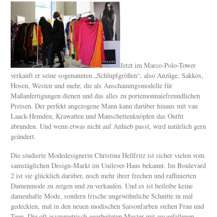
Jetzt im Marco-Polo-Tower
verkauft er seine sogenannten „Schlupfgrößen“, also Anzüge, Sakkos,
Hosen, Westen und mehr, die als Anschauungsmodelle für
Maßanfertigungen dienen und das alles zu portemonnaiefreundlichen
Preisen. Der perfekt angezogene Mann kann darüber hinaus mit van
Laack-Hemden, Krawatten und Manschettenknöpfen das Outfit
abrunden. Und wenn etwas nicht auf Anhieb passt, wird natürlich gern
geändert.
Die studierte Modedesignerin Christina Hellfritz ist sicher vielen vom
samstäglichen Design-Markt im Unilever-Haus bekannt. Im Boulevard
2 ist sie glücklich darüber, noch mehr ihrer frechen und raffinierten
Damenmode zu zeigen und zu verkaufen. Und es ist beileibe keine
damenhafte Mode, sondern frische ungewöhnliche Schnitte in mal
gedeckten, mal in den neuen modischen Saisonfarben stehen Frau und
Teen. Die oft asymmetrisch gearbeiteten Muster mit ausgefallenen