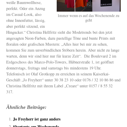
weiße Baumwollhose,
perfekt. Oder ein Anzug
im Casual-Look, also
Immer wenn es auf das Wochenende zu
ohne Innenfutter, lässig,
geht
aber perfekt sitzend, ein
Hingucker.“ Christina Hellfritz sieht die Modetrends bei den jetzt
angesagten Neon-Farben, dazu pastellige Töne und bunte Prints mit
floralen oder grafischen Mustern: „Alles hier bei mir zu sehen,
kommen Sie zum unverbindlichen Stöbern herein. Aber nicht zu lange
warten, denn wir sind hier nur für kurze Zeit“. Die Boulevard 2 im
Erdgeschoss des Marco-Polo-Towers, Hübnerstraße 1, ist geöffnet
donnerstags, freitags und samstags bis mindestens 19 Uhr.
Telefonisch ist Olaf Grotkopp zu erreichen in seinem Kaiserkai-
Geschäft „Jo Freyherr“ unter 30 38 23 10 oder 0176 / 32 10 86 86 und
Christina Hellfritz mit ihrem Label „Creare“ unter 0157 / 8 55 32
317.
Ähnliche Beiträge:
Jo Freyherr ist ganz anders
Shortcuts am Wochenende