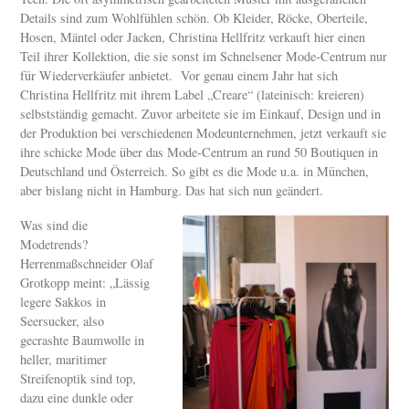
Details sind zum Wohlfühlen schön. Ob Kleider, Röcke, Oberteile,
Hosen, Mäntel oder Jacken, Christina Hellfritz verkauft hier einen
Teil ihrer Kollektion, die sie sonst im Schnelsener Mode-Centrum nur
für Wiederverkäufer anbietet. Vor genau einem Jahr hat sich
Christina Hellfritz mit ihrem Label „Creare“ (lateinisch: kreieren)
selbstständig gemacht. Zuvor arbeitete sie im Einkauf, Design und in
der Produktion bei verschiedenen Modeunternehmen, jetzt verkauft sie
ihre schicke Mode über das Mode-Centrum an rund 50 Boutiquen in
Deutschland und Österreich. So gibt es die Mode u.a. in München,
aber bislang nicht in Hamburg. Das hat sich nun geändert.
Was sind die
Modetrends?
Herrenmaßschneider Olaf
Grotkopp meint: „Lässig
legere Sakkos in
Seersucker, also
gecrashte Baumwolle in
heller, maritimer
Streifenoptik sind top,
dazu eine dunkle oder