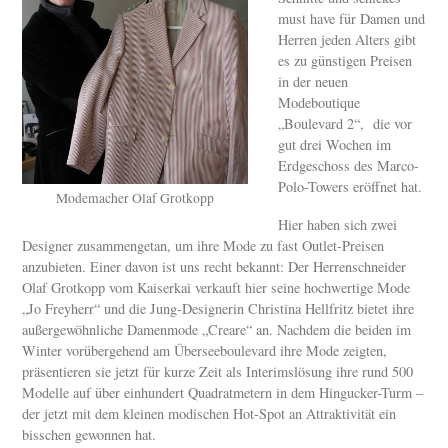
must have für Damen und
Herren jeden Alters gibt
es zu günstigen Preisen
in der neuen
Modeboutique
„Boulevard 2“, die vor
gut drei Wochen im
Erdgeschoss des Marco-
Polo-Towers eröffnet hat.
Modemacher Olaf Grotkopp
Hier haben sich zwei
Designer zusammengetan, um ihre Mode zu fast Outlet-Preisen
anzubieten. Einer davon ist uns recht bekannt: Der Herrenschneider
Olaf Grotkopp vom Kaiserkai verkauft hier seine hochwertige Mode
„Jo Freyherr“ und die Jung-Designerin Christina Hellfritz bietet ihre
außergewöhnliche Damenmode „Creare“ an. Nachdem die beiden im
Winter vorübergehend am Überseeboulevard ihre Mode zeigten,
präsentieren sie jetzt für kurze Zeit als Interimslösung ihre rund 500
Modelle auf über einhundert Quadratmetern in dem Hingucker-Turm –
der jetzt mit dem kleinen modischen Hot-Spot an Attraktivität ein
bisschen gewonnen hat.