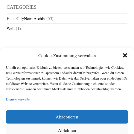
CATEGORIES
HafenCityNewsArchiv
(53)
Welt
(1)
Cookie-Zustimmung verwalten
Um dir ein optimales Erlebnis zu bieten, verwenden wir Technologien wie Cookies,
um Geräteinformationen zu speichern und/oder darauf zuzugreifen. Wenn du diesen
Technologien zustimmst, können wir Daten wie das Surfverhalten oder eindeutige IDs
Impressum
auf dieser Website verarbeiten. Wenn du deine Zustimmung nicht erteilst oder
zurückziehst, können bestimmte Merkmale und Funktionen beeinträchtigt werden.
Michael Baden,
Schwensholz 4,
Dienste verwalten
24376 Hasselberg
Disclaimer
Diese Webseite stellt
Akzeptieren
Inhalte der ersten
zehn Jahre der
HafenCity Zeitung
Ablehnen