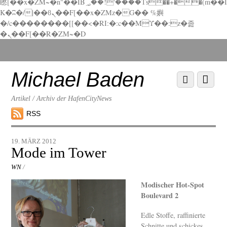
矁[��x�ZM~�n"��IB؃��!'����Тѕ��+��(m��I
K�ʭ�/|��ϐܢ��F[��x�ZMz�G�� %嬩
�/c��������[[��<�RI:�:c��MΎ��:z�졾
�ܢ��F[��R�ZM~�D
Scroll
down
to
Michael Baden
Scroll
Menu
content
down
to
Artikel / Archiv der HafenCityNews
content
RSS
19. MÄRZ 2012
Mode im Tower
WN
/
Modischer Hot-Spot
Boulevard 2
Edle Stoffe, raffinierte
Schnitte und schickes