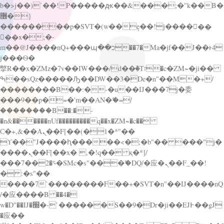
b�>j��)΄��!P�����ԫ��&���;�"k��B�
޶�}
��������p�SVT�(w��ę��!j������
��x�;�-
m��@J����nQ+���պ��כ��7�Ma�jf��J��ͱ4
j���Ѳ�
撆R��x�ZMz�7v��IW���/d��ٞ�Тז�c�ZM~�ji��
ߒ��sQz�����Ԡ��DW��3�De�n"��M�+/
��������B��:�-�u��IJ���7j�委
���9��p�=�'m��AN�ޭ�=/
��������B��:�-
�n&������nUf���������q��x�ZM~�
c��
Ϲ�+,&��Ὰܢ��F[��(�1�*"��
ϒ��"J����ԧ�����<�;�b"�� ���"j�
����ܢ��F[��x� ,�!q�� қ�*]/
���؝�2��7�SMc�s"���ޭ�DQ/�应�ܢ��F_��!
� :�s"��
����7`��������F��+�SVT�n"��IJ����nQ
/�应����B ��4�
w�D"��IJ�׭�-`������S��9�Dr�ji��EJ߅��gJ
�应��