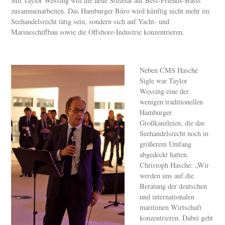
Mit Taylor Wessing will die neue Sozietät auf Best-Friends-Basis
zusammenarbeiten. Das Hamburger Büro wird künftig nicht mehr im
Seehandelsrecht tätig sein, sondern sich auf Yacht- und
Marineschiffbau sowie die Offshore-Industrie konzentrieren.
Neben CMS Hasche
Sigle war Taylor
Wessing eine der
wenigen traditionellen
Hamburger
Großkanzleien, die das
Seehandelsrecht noch in
größerem Umfang
abgedeckt hatten.
Christoph Hasche: „Wir
werden uns auf die
Beratung der deutschen
und internationalen
maritimen Wirtschaft
konzentrieren. Dabei geht