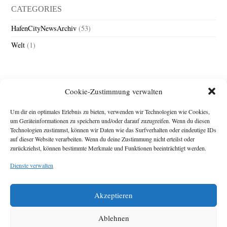
CATEGORIES
HafenCityNewsArchiv
(53)
Welt
(1)
Cookie-Zustimmung verwalten
Um dir ein optimales Erlebnis zu bieten, verwenden wir Technologien wie Cookies,
um Geräteinformationen zu speichern und/oder darauf zuzugreifen. Wenn du diesen
Technologien zustimmst, können wir Daten wie das Surfverhalten oder eindeutige IDs
Impressum
auf dieser Website verarbeiten. Wenn du deine Zustimmung nicht erteilst oder
zurückziehst, können bestimmte Merkmale und Funktionen beeinträchtigt werden.
Michael Baden,
Schwensholz 4,
Dienste verwalten
24376 Hasselberg
Disclaimer
Diese Webseite stellt
Akzeptieren
Inhalte der ersten
zehn Jahre der
HafenCity Zeitung
Ablehnen
zur Verfügung. Die