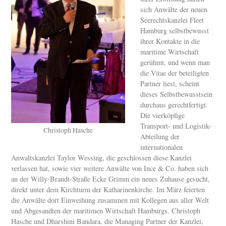
sich Anwälte der neuen
Seerechtskanzlei Fleet
Hamburg selbstbewusst
ihrer Kontakte in die
maritime Wirtschaft
gerühmt, und wenn man
die Vitae der beteiligten
Partner liest, scheint
dieses Selbstbewusstsein
durchaus gerechtfertigt.
Die vierköpfige
Transport- und Logistik-
Christoph Hasche
Abteilung der
internationalen
Anwaltskanzlei Taylor Wessing, die geschlossen diese Kanzlei
verlassen hat, sowie vier weitere Anwälte von Ince & Co. haben sich
an der Willy-Brandt-Straße Ecke Grimm ein neues Zuhause gesucht,
direkt unter dem Kirchturm der Katharinenkirche. Im März feierten
die Anwälte dort Einweihung zusammen mit Kollegen aus aller Welt
und Abgesandten der maritimen Wirtschaft Hamburgs. Christoph
Hasche und Dharshini Bandara, die Managing Partner der Kanzlei,