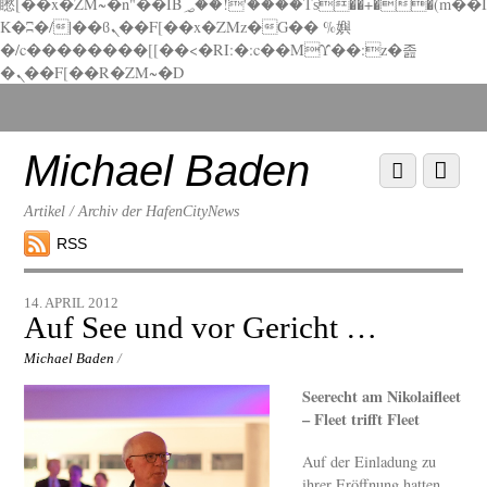
矁[��x�ZM~�n"��IB؃��!'����Тѕ��+��(m��I
K�ʭ�/|��ϐܢ��F[��x�ZMz�G�� %嬩
�/c��������[[��<�RI:�:c��MΎ��:z�졾
�ܢ��F[��R�ZM~�D
Scroll
down
to
Michael Baden
Scroll
Menu
content
down
to
Artikel / Archiv der HafenCityNews
content
RSS
14. APRIL 2012
Auf See und vor Gericht …
Michael Baden
/
Seerecht am Nikolaifleet
– Fleet trifft Fleet
Auf der Einladung zu
ihrer Eröffnung hatten