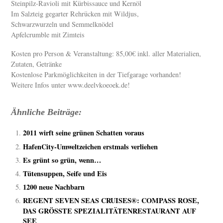
Steinpilz-Ravioli mit Kürbissauce und Kernöl
Im Salzteig gegarter Rehrücken mit Wildjus,
Schwarzwurzeln und Semmelknödel
Apfelcrumble mit Zimteis
Kosten pro Person & Veranstaltung: 85,00€ inkl. aller Materialien,
Zutaten, Getränke
Kostenlose Parkmöglichkeiten in der Tiefgarage vorhanden!
Weitere Infos unter www.deelvkoeoek.de!
Ähnliche Beiträge:
2011 wirft seine grünen Schatten voraus
HafenCity-Umweltzeichen erstmals verliehen
Es grünt so grün, wenn…
Tütensuppen, Seife und Eis
1200 neue Nachbarn
REGENT SEVEN SEAS CRUISES®: COMPASS ROSE,
DAS GRÖSSTE SPEZIALITÄTENRESTAURANT AUF
SEE