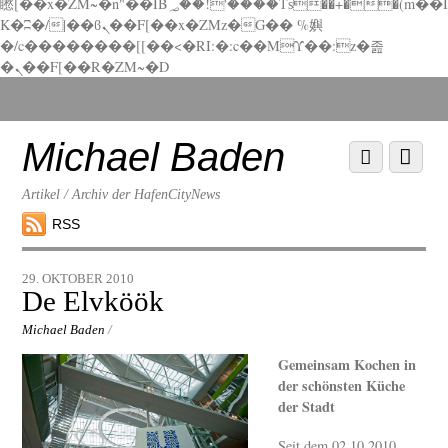
矁[��x�ZM~�n"��IB؃��!'����Тѕ��+��(m��I
K�ʭ�/|��ϐܢ��F[��x�ZMz�G�� %嬩
�/c��������[[��<�RI:�:c��MΎ��:z�졾
�ܢ��F[��R�ZM~�D
Scroll
down
to
Michael Baden
Scroll
Menu
content
down
to
Artikel / Archiv der HafenCityNews
content
RSS
29. OKTOBER 2010
De Elvköök
Michael Baden
/
Gemeinsam Kochen in
der schönsten Küche
der Stadt
Seit dem 02.10.2010