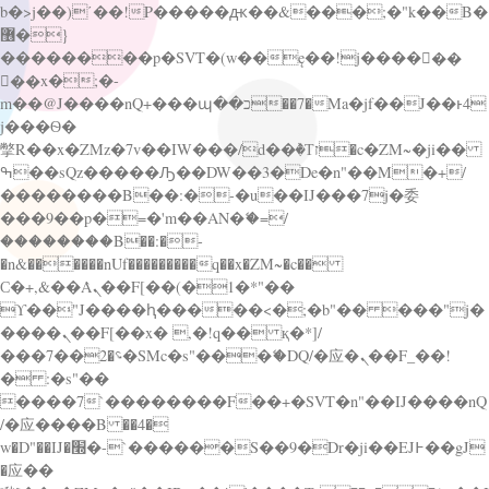
b�>j��)΄��!P�����ԫ��&���;�"k��B�
޶�}
��������p�SVT�(w��ę��!j������
��x�;�-
m��@J����nQ+���պ��כ��7�Ma�jf��J��ͱ4
j���Ѳ�
撆R��x�ZMz�7v��IW���/d��ٞ�Тז�c�ZM~�ji��
ߒ��sQz�����Ԡ��DW��3�De�n"��M�+/
��������B��:�-�u��IJ���7j�委
���9��p�=�'m��AN�ޭ�=/
��������B��:�-
�n&������nUf���������q��x�ZM~�
c��
Ϲ�+,&��Ὰܢ��F[��(�1�*"��
ϒ��"J����ԧ�����<�;�b"�� ���"j�
����ܢ��F[��x� ,�!q�� қ�*]/
���؝�2��7�SMc�s"���ޭ�DQ/�应�ܢ��F_��!
� :�s"��
����7`��������F��+�SVT�n"��IJ����nQ
/�应����B ��4�
w�D"��IJ�׭�-`������S��9�Dr�ji��EJ߅��gJ
�应��