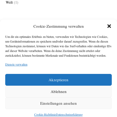
Welt
(1)
Cookie-Zustimmung verwalten
Um dir ein optimales Erlebnis zu bieten, verwenden wir Technologien wie Cookies,
um Geräteinformationen zu speichern und/oder darauf zuzugreifen. Wenn du diesen
Technologien zustimmst, können wir Daten wie das Surfverhalten oder eindeutige IDs
Impressum
auf dieser Website verarbeiten. Wenn du deine Zustimmung nicht erteilst oder
Michael Baden,
zurückziehst, können bestimmte Merkmale und Funktionen beeinträchtigt werden.
Schwensholz 4,
Dienste verwalten
24376 Hasselberg
Disclaimer
Diese Webseite stellt
Akzeptieren
Inhalte der ersten
zehn Jahre der
HafenCity Zeitung
Ablehnen
zur Verfügung. Die
aktuelle Version ist
Einstellungen ansehen
unter
Hafencity
Zeitung
zu finden
Cookie-Richtlinie
Datenschutzerklärung