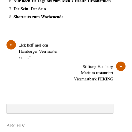
Nur noch 10 Tage bis zum Men’s Health Urbanathlon
Die Sein, Der Sein
Shortcuts zum Wochenende
«
„Ick heff mol een
Hamborger Veermaster
sehn..“
»
Stiftung Hamburg
Maritim restauriert
Viermastbark PEKING
Search
ARCHIV