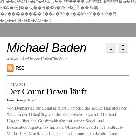
矁[��x�ZM~�n"��IB؃��!'����Тѕ��+��(m��I
K�ʭ�/|��ϐܢ��F[��x�ZMz�G�� %嬩
�/c��������[[��<�RI:�:c��MΎ��:z�졾
�ܢ��F[��R�ZM~�D
Scroll
down
to
Michael Baden
Scroll
Menu
content
down
to
Artikel / Archiv der HafenCityNews
content
RSS
2. MAI 2016
Der Count Down läuft
Edda Teneycken
/
Von Donnerstag bis Sonntag feiert Hamburg das größte Hafenfest der
Welt. In der HafenCity, von der Kehrwiederspitze mit Gastland
Ungarn, über den Grasbrookhafen mit seinen Segel- und
Drachenbootregatten bis hin zum Überseeboulevard mit Foodtruck-
Markt, Live-Musik und Langschläferflohmarkt, findet ein buntes