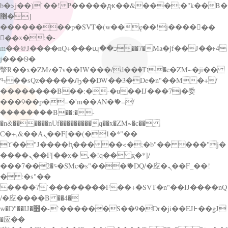
b�>j��)΄��!P�����ԫ��&���;�"k��B�
޶�}
��������p�SVT�(w��ę��!j������
��x�;�-
m��@J����nQ+���պ��כ��7�Ma�jf��J��ͱ4
j���Ѳ�
撆R��x�ZMz�7v��IW���/d��ٞ�Тז�c�ZM~�ji��
ߒ��sQz�����Ԡ��DW��3�De�n"��M�+/
��������B��:�-�u��IJ���7j�委
���9��p�=�'m��AN�ޭ�=/
��������B��:�-
�n&������nUf���������q��x�ZM~�
c��
Ϲ�+,&��Ὰܢ��F[��(�1�*"��
ϒ��"J����ԧ�����<�;�b"�� ���"j�
����ܢ��F[��x� ,�!q�� қ�*]/
���؝�2��7�SMc�s"���ޭ�DQ/�应�ܢ��F_��!
� :�s"��
����7`��������F��+�SVT�n"��IJ����nQ
/�应����B ��4�
w�D"��IJ�׭�-`������S��9�Dr�ji��EJ߅��gJ
�应��