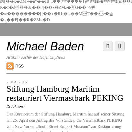
矁[��x�ZM~�n"��IB؃��!'����Тѕ��+��(m��I
K�ʭ�/|��ϐܢ��F[��x�ZMz�G�� %嬩
�/c��������[[��<�RI:�:c��MΎ��:z�졾
�ܢ��F[��R�ZM~�D
Scroll
down
to
Michael Baden
Scroll
Menu
content
down
to
Artikel / Archiv der HafenCityNews
content
RSS
2. MAI 2016
Stiftung Hamburg Maritim
restauriert Viermastbark PEKING
Redaktion
/
Das Kuratorium der Stiftung Hamburg Maritim hat auf seiner Sitzung
am 26. April den Antrag des Vorstandes, die Viermastbark PEKING
vom New Yorker „South Street Seaport Museum“ zur Restaurierung