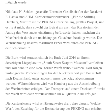
möglich wurde.
Nikolaus H. Schües, geschäftsführender Gesellschafter der Reederei
F. Laeisz und SHM-Kuratoriumsvorsitzender: „Für die Stiftung
Hamburg Maritim ist die PEKING unser bislang größtes Projekt, und
es freut mich, dass sowohl der Beirat als auch das Kuratorium den
Antrag des Vorstandes einstimmig befürwortet haben, nachdem die
Machbarkeit durch ein unabhängiges Gutachten bestätigt wurde. Die
Wahrnehmung unseres maritimen Erbes wird durch die PEKING
deutlich erhöht. “
Die Bark wird voraussichtlich bis Ende Juni 2016 an ihrem
derzeitigen Liegeplatz im „South Street Seaport Museum“ verbleiben
und soll dann in eine New Yorker Werft verholt werden. Dort folgen
umfangreiche Vorbereitungen für den Rücktransport per Dockschiff
nach Deutschland, unter anderem muss das Rigg abgenommen
werden. Währenddessen wird von Hamburg aus die Ausschreibung
der Werftarbeiten erfolgen. Der Transport auf einem Dockschiff direkt
zur Werft wird dann voraussichtlich im 4. Quartal 2016 erfolgen.
Die Restaurierung wird schätzungsweise drei Jahre dauern. Welche
Werft den Zuschlag für die Restaurierung der PEKING nun erhalten