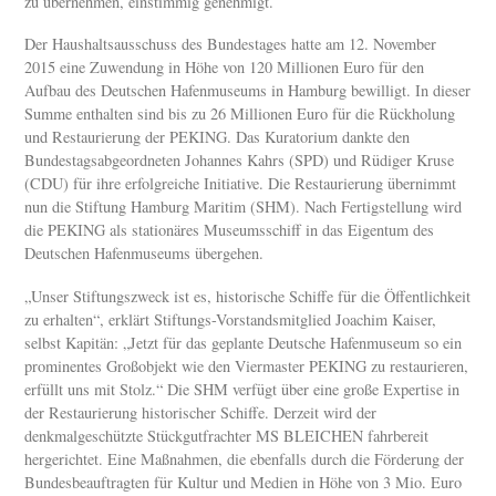
zu übernehmen, einstimmig genehmigt.
Der Haushaltsausschuss des Bundestages hatte am 12. November
2015 eine Zuwendung in Höhe von 120 Millionen Euro für den
Aufbau des Deutschen Hafenmuseums in Hamburg bewilligt. In dieser
Summe enthalten sind bis zu 26 Millionen Euro für die Rückholung
und Restaurierung der PEKING. Das Kuratorium dankte den
Bundestagsabgeordneten Johannes Kahrs (SPD) und Rüdiger Kruse
(CDU) für ihre erfolgreiche Initiative. Die Restaurierung übernimmt
nun die Stiftung Hamburg Maritim (SHM). Nach Fertigstellung wird
die PEKING als stationäres Museumsschiff in das Eigentum des
Deutschen Hafenmuseums übergehen.
„Unser Stiftungszweck ist es, historische Schiffe für die Öffentlichkeit
zu erhalten“, erklärt Stiftungs-Vorstandsmitglied Joachim Kaiser,
selbst Kapitän: „Jetzt für das geplante Deutsche Hafenmuseum so ein
prominentes Großobjekt wie den Viermaster PEKING zu restaurieren,
erfüllt uns mit Stolz.“ Die SHM verfügt über eine große Expertise in
der Restaurierung historischer Schiffe. Derzeit wird der
denkmalgeschützte Stückgutfrachter MS BLEICHEN fahrbereit
hergerichtet. Eine Maßnahmen, die ebenfalls durch die Förderung der
Bundesbeauftragten für Kultur und Medien in Höhe von 3 Mio. Euro