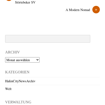
Störtebeker SV
»
A Modern Nomad
Search
ARCHIV
Archiv
KATEGORIEN
HafenCityNewsArchiv
Welt
VERWALTUNG