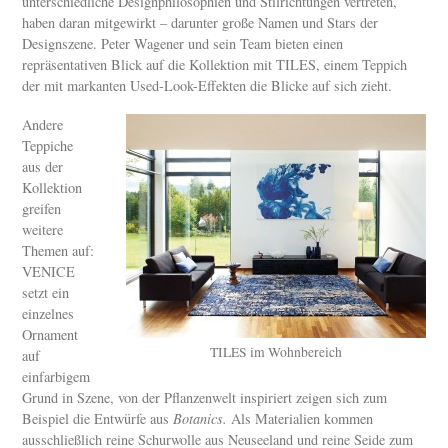
unterschiedliche Designphilosophien und Stilrichtungen vertreten,
haben daran mitgewirkt – darunter große Namen und Stars der
Designszene. Peter Wagener und sein Team bieten einen
repräsentativen Blick auf die Kollektion mit TILES, einem Teppich
der mit markanten Used-Look-Effekten die Blicke auf sich zieht.
Andere
Teppiche
aus der
Kollektion
greifen
weitere
Themen auf:
VENICE
setzt ein
einzelnes
Ornament
TILES im Wohnbereich
auf
einfarbigem
Grund in Szene, von der Pflanzenwelt inspiriert zeigen sich zum
Beispiel die Entwürfe aus
Botanics.
Als Materialien kommen
ausschließlich reine Schurwolle aus Neuseeland und reine Seide zum