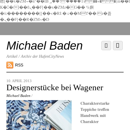
矁[��x�ZM~�n"��IB؃��!'����Тѕ��+��(m��I
K�ʭ�/|��ϐܢ��F[��x�ZMz�G�� %嬩
�/c��������[[��<�RI:�:c��MΎ��:z�졾
�ܢ��F[��R�ZM~�D
Scroll
down
to
Michael Baden
Scroll
Menu
content
down
to
Artikel / Archiv der HafenCityNews
content
RSS
10. APRIL 2013
Designerstücke bei Wagener
Michael Baden
/
Charakterstarke
Teppiche treffen
Handwerk mit
Charakter