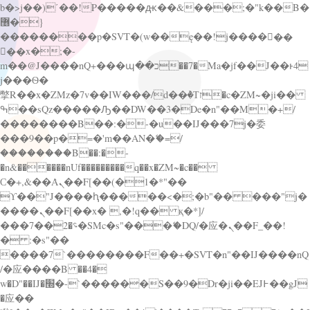
b�>j��)΄��!P�����ԫ��&���;�"k��B�
޶�}
��������p�SVT�(w��ę��!j������
��x�;�-
m��@J����nQ+���պ��כ��7�Ma�jf��J��ͱ4
j���Ѳ�
撆R��x�ZMz�7v��IW���/d��ٞ�Тז�c�ZM~�ji��
ߒ��sQz�����Ԡ��DW��3�De�n"��M�+/
��������B��:�-�u��IJ���7j�委
���9��p�=�'m��AN�ޭ�=/
��������B��:�-
�n&������nUf���������q��x�ZM~�
c��
Ϲ�+,&��Ὰܢ��F[��(�1�*"��
ϒ��"J����ԧ�����<�;�b"�� ���"j�
����ܢ��F[��x� ,�!q�� қ�*]/
���؝�2��7�SMc�s"���ޭ�DQ/�应�ܢ��F_��!
� :�s"��
����7`��������F��+�SVT�n"��IJ����nQ
/�应����B ��4�
w�D"��IJ�׭�-`������S��9�Dr�ji��EJ߅��gJ
�应��