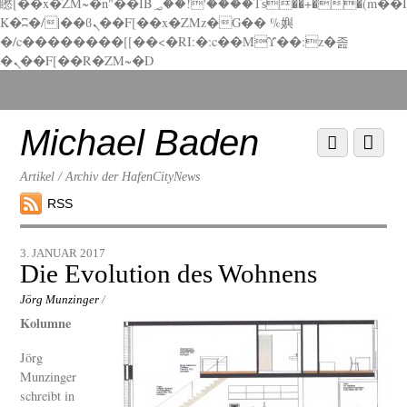
矁[��x�ZM~�n"��IB؃��!'����Тѕ��+��(m��I
K�ʭ�/|��ϐܢ��F[��x�ZMz�G�� %嬩
�/c��������[[��<�RI:�:c��MΎ��:z�졾
�ܢ��F[��R�ZM~�D
Scroll
down
to
Michael Baden
Scroll
Menu
content
down
to
Artikel / Archiv der HafenCityNews
content
RSS
3. JANUAR 2017
Die Evolution des Wohnens
Jörg Munzinger
/
Kolumne
Jörg
Munzinger
schreibt in