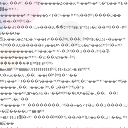
b�>j��)΄��!P�����ԫ��&���;�"k��B�
޶�}
��������p�SVT�(w��ę��!j������
��x�;�-
m��@J����nQ+���պ��כ��7�Ma�jf��J��ͱ4
j���Ѳ�
撆R��x�ZMz�7v��IW���/d��ٞ�Тז�c�ZM~�ji��
ߒ��sQz�����Ԡ��DW��3�De�n"��M�+/
��������B��:�-�u��IJ���7j�委
���9��p�=�'m��AN�ޭ�=/
��������B��:�-
�n&������nUf���������q��x�ZM~�
c��
Ϲ�+,&��Ὰܢ��F[��(�1�*"��
ϒ��"J����ԧ�����<�;�b"�� ���"j�
����ܢ��F[��x� ,�!q�� қ�*]/
���؝�2��7�SMc�s"���ޭ�DQ/�应�ܢ��F_��!
� :�s"��
����7`��������F��+�SVT�n"��IJ����nQ
/�应����B ��4�
w�D"��IJ�׭�-`������S��9�Dr�ji��EJ߅��gJ
�应��