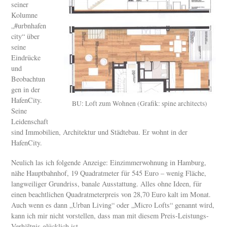
seiner
Kolumne
„#urbnhafen
city“ über
seine
Eindrücke
und
Beobachtun
gen in der
HafenCity.
BU: Loft zum Wohnen (Grafik: spine architects)
Seine
Leidenschaft
sind Immobilien, Architektur und Städtebau. Er wohnt in der
HafenCity.
Neulich las ich folgende Anzeige: Einzimmerwohnung in Hamburg,
nähe Hauptbahnhof, 19 Quadratmeter für 545 Euro – wenig Fläche,
langweiliger Grundriss, banale Ausstattung. Alles ohne Ideen, für
einen beachtlichen Quadratmeterpreis von 28,70 Euro kalt im Monat.
Auch wenn es dann „Urban Living“ oder „Micro Lofts“ genannt wird,
kann ich mir nicht vorstellen, dass man mit diesem Preis-Leistungs-
Verhältnis glücklich ist.