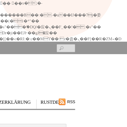
矁[��x�ZM~�n"��IB؃��!'����Тѕ��+��(m��IK�ʭ�/|��ϐܢ��F[��x�ZMz�G�� %嬩�/c��������[[��<�RI:�:c��MΎ��:z�졾�ܢ��F[��R�ZM~�D
Search
ZERKLÄRUNG
RUSTDESK
RSS