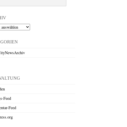
HIV
EGORIEN
ityNewsArchiv
WALTUNG
den
gs-Feed
ntar-Feed
ess.org