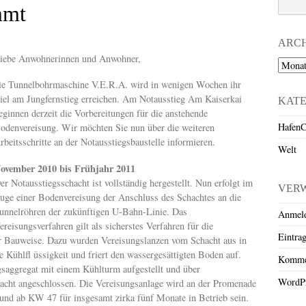
mmt
ARC
iebe Anwohnerinnen und Anwohner,
Archiv
ie Tunnelbohrmaschine V.E.R.A. wird in wenigen Wochen ihr
iel am Jungfernstieg erreichen. Am Notausstieg Am Kaiserkai
KAT
eginnen derzeit die Vorbereitungen für die anstehende
HafenC
odenvereisung. Wir möchten Sie nun über die weiteren
rbeitsschritte an der Notausstiegsbaustelle informieren.
Welt
ovember 2010 bis Frühjahr 2011
er Notausstiegsschacht ist vollständig hergestellt. Nun erfolgt im
VER
uge einer Bodenvereisung der Anschluss des Schachtes an die
unnelröhren der zukünftigen U-Bahn-Linie. Das
Anmel
ereisungsverfahren gilt als sicherstes Verfahren für die
Eintra
er Bauweise. Dazu wurden Vereisungslanzen vom Schacht aus in
 Kühlfl üssigkeit und friert den wassergesättigten Boden auf.
Komme
saggregat mit einem Kühlturm aufgestellt und über
WordPr
hacht angeschlossen. Die Vereisungsanlage wird an der Promenade
 und ab KW 47 für insgesamt zirka fünf Monate in Betrieb sein.