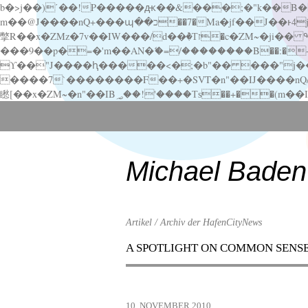
b�>j��)΄��!P�����ԫ��&���;�"k��B�޶�}��������p�SVT�(w��ę��!j������ ��x�;�-
m��@J����nQ+���պ��כ��7�Ma�jf��J��ͱ4j���Ѳ�
撆R��x�ZMz�7v��IW���/d��ٞ�Тז�c�ZM~�ji�� ߒ��sQz�����Ԡ��DW��3�De�n"��M�+/��������B��:�-�u��IJ���7j�委
���9��p�=�'m��AN�ޭ�=/��������B��:�-�n&�
ϒ��"J����ԧ�����<�;�b"�� ���"j�����ܢ��F[��x� ,�!q�� қ�*]/���؝�2��7�SMc�s"���ޭ�DQ/�应�ܢ��F_
����7`��������F��+�SVT�n"��IJ����nQ/�应����B ��4� w�D"��IJ�׭�-
Scroll
down
to
content
Michael Baden
Artikel / Archiv der HafenCityNews
A SPOTLIGHT ON COMMON SENS
Menu
Scroll
down
to
10. NOVEMBER 2010