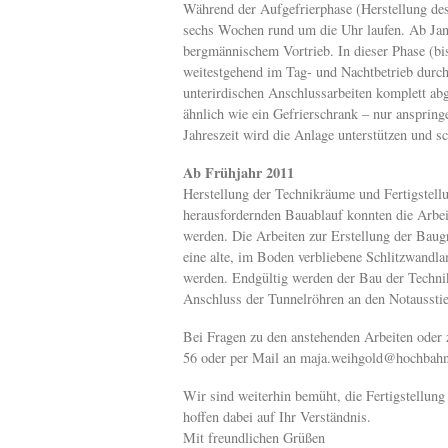
Während der Aufgefrierphase (Herstellung des
sechs Wochen rund um die Uhr laufen. Ab Jan
bergmännischem Vortrieb. In dieser Phase (bis
weitestgehend im Tag- und Nachtbetrieb durchge
unterirdischen Anschlussarbeiten komplett abg
ähnlich wie ein Gefrierschrank – nur anspring
Jahreszeit wird die Anlage unterstützen und s
Ab Frühjahr 2011
Herstellung der Technikräume und Fertigstell
herausfordernden Bauablauf konnten die Arbei
werden. Die Arbeiten zur Erstellung der Baugr
eine alte, im Boden verbliebene Schlitzwandla
werden. Endgültig werden der Bau der Techn
Anschluss der Tunnelröhren an den Notaussti
Bei Fragen zu den anstehenden Arbeiten oder
56 oder per Mail an maja.weihgold@hochbah
Wir sind weiterhin bemüht, die Fertigstellun
hoffen dabei auf Ihr Verständnis.
Mit freundlichen Grüßen