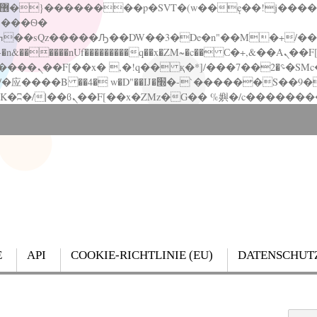
�����nUf���������q��x�ZM~�
c�� Ϲ�+,&��Ὰܢ��F[��(�1�*"��
��!� :�s"��
`������S��9�Dr�ji��EJ߅��gJ�应��
E
API
COOKIE-RICHTLINIE (EU)
DATENSCHUT
Search