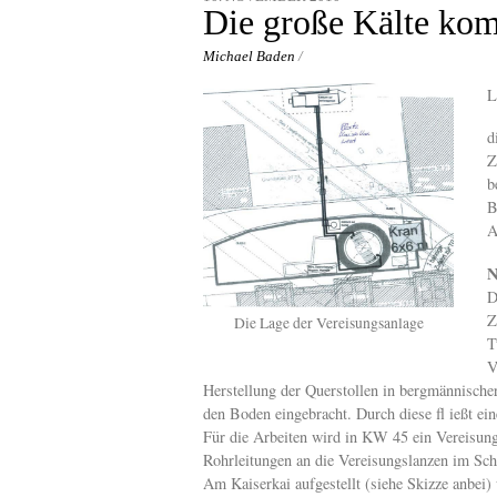
content
Die große Kälte ko
Michael Baden
/
L
d
Z
b
B
A
N
D
Z
Die Lage der Vereisungsanlage
T
V
Herstellung der Querstollen in bergmännisch
den Boden eingebracht. Durch diese fl ießt eine
Für die Arbeiten wird in KW 45 ein Vereisung
Rohrleitungen an die Vereisungslanzen im Sc
Am Kaiserkai aufgestellt (siehe Skizze anbei)