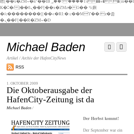
矁[��x�ZM~�n"��IB؃��!'����Тѕ��+��(m��I
K�ʭ�/|��ϐܢ��F[��x�ZMz�G�� %嬩
�/c��������[[��<�RI:�:c��MΎ��:z�졾
�ܢ��F[��R�ZM~�D
Scroll
down
to
Michael Baden
Scroll
Menu
content
down
to
Artikel / Archiv der HafenCityNews
content
RSS
1. OKTOBER 2009
Die Oktoberausgabe der
HafenCity-Zeitung ist da
Michael Baden
/
Der Herbst kommt!
Der September war ein