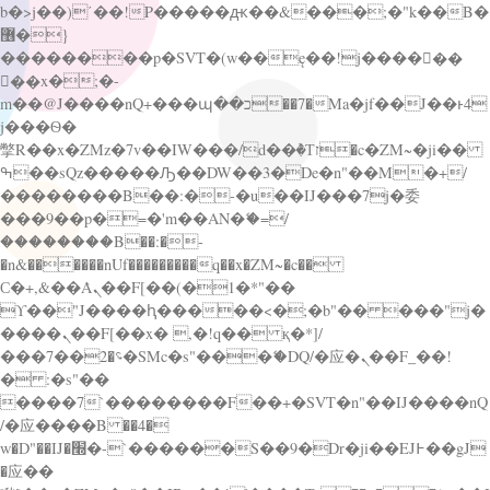
b�>j��)΄��!P�����ԫ��&���;�"k��B�
޶�}
��������p�SVT�(w��ę��!j������
��x�;�-
m��@J����nQ+���պ��כ��7�Ma�jf��J��ͱ4
j���Ѳ�
撆R��x�ZMz�7v��IW���/d��ٞ�Тז�c�ZM~�ji��
ߒ��sQz�����Ԡ��DW��3�De�n"��M�+/
��������B��:�-�u��IJ���7j�委
���9��p�=�'m��AN�ޭ�=/
��������B��:�-
�n&������nUf���������q��x�ZM~�
c��
Ϲ�+,&��Ὰܢ��F[��(�1�*"��
ϒ��"J����ԧ�����<�;�b"�� ���"j�
����ܢ��F[��x� ,�!q�� қ�*]/
���؝�2��7�SMc�s"���ޭ�DQ/�应�ܢ��F_��!
� :�s"��
����7`��������F��+�SVT�n"��IJ����nQ
/�应����B ��4�
w�D"��IJ�׭�-`������S��9�Dr�ji��EJ߅��gJ
�应��