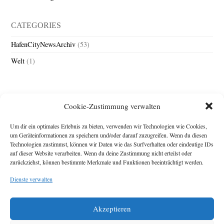
CATEGORIES
HafenCityNewsArchiv
(53)
Welt
(1)
Cookie-Zustimmung verwalten
Um dir ein optimales Erlebnis zu bieten, verwenden wir Technologien wie Cookies,
um Geräteinformationen zu speichern und/oder darauf zuzugreifen. Wenn du diesen
Technologien zustimmst, können wir Daten wie das Surfverhalten oder eindeutige IDs
Impressum
auf dieser Website verarbeiten. Wenn du deine Zustimmung nicht erteilst oder
zurückziehst, können bestimmte Merkmale und Funktionen beeinträchtigt werden.
Michael Baden,
Schwensholz 4,
Dienste verwalten
24376 Hasselberg
Disclaimer
Diese Webseite stellt
Akzeptieren
Inhalte der ersten
zehn Jahre der