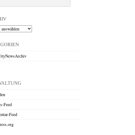
HIV
EGORIEN
ityNewsArchiv
WALTUNG
den
gs-Feed
ntar-Feed
ess.org