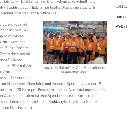
 HafenCity. Es folgt der vielleicht schönste Abschnitt: Die
CATE
es Traditionsschiffhafens. Zu beiden Seiten ragen die teils
nken und Kaiserkai zur Rechten auf.
HafenC
te geradewegs auf
Welt
(
bphilharmonie. Am
ung Marco-Polo-
 zur Spitze des
en Blick über den
Kreuzfahrtterminal
euen Unilever-
en, die Elbe auf der
Auch die HafenCity GmbH ist mit einer
le Grande auf
Mannschaft dabei
recke. Sie möchten
 von Hamburger Abendblatt und Karstadt Sports an, das am 19.
tnummern (20 Euro pro Person) erfolgt am Veranstaltungstag ab 9
m Startgeld enthalten ist eine Spende von sechs Euro an die
“, eine Hafenrundfahrt mit dem Raddampfer Louisiana Star, An-
laue Finisher-Shirt.