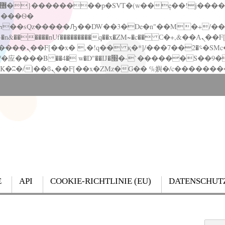
�����nUf���������q��x�ZM~�
c�� Ϲ�+,&��Ὰܢ��F[��(�1�*"��
��!� :�s"��
`������S��9�Dr�ji��EJ߅��gJ�应��
E
API
COOKIE-RICHTLINIE (EU)
DATENSCHUT
Search