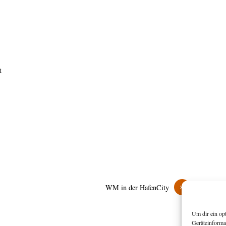
t
»
WM in der HafenCity
Um dir ein op
Geräteinforma