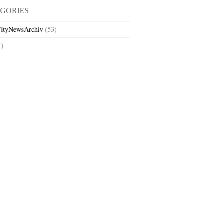
GORIES
ityNewsArchiv
(53)
1)