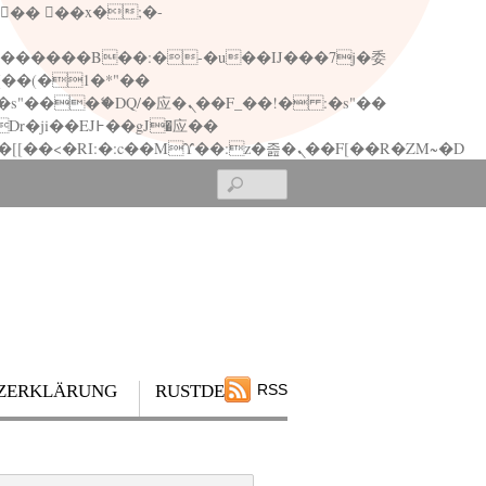
矁[��x�ZM~�n"��IB؃��!'����Тѕ��+��(m��IK�ʭ�/|��ϐܢ��F[��x�ZMz�G�� %嬩�/c��������[[��<�RI:�:c��MΎ��:z�졾�ܢ��F[��R�ZM~�D
Search
ZERKLÄRUNG
RUSTDESK
RSS