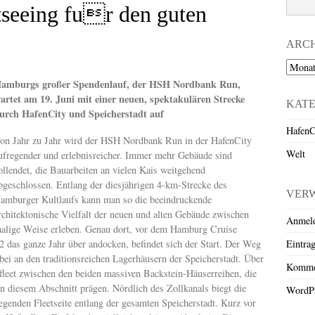
htseeing fur den guten
ARC
Archiv
amburgs großer Spendenlauf, der HSH Nordbank Run,
artet am 19. Juni mit einer neuen, spektakulären Strecke
KAT
urch HafenCity und Speicherstadt auf
HafenC
on Jahr zu Jahr wird der HSH Nordbank Run in der HafenCity
Welt
ufregender und erlebnisreicher. Immer mehr Gebäude sind
ollendet, die Bauarbeiten an vielen Kais weitgehend
bgeschlossen. Entlang der diesjährigen 4-km-Strecke des
VER
amburger Kultlaufs kann man so die beeindruckende
rchitektonische Vielfalt der neuen und alten Gebäude zwischen
Anmel
malige Weise erleben. Genau dort, vor dem Hamburg Cruise
Eintra
 das ganze Jahr über andocken, befindet sich der Start. Der Weg
ei an den traditionsreichen Lagerhäusern der Speicherstadt. Über
Komme
leet zwischen den beiden massiven Backstein-Häuserreihen, die
in diesem Abschnitt prägen. Nördlich des Zollkanals biegt die
WordPr
egenden Fleetseite entlang der gesamten Speicherstadt. Kurz vor