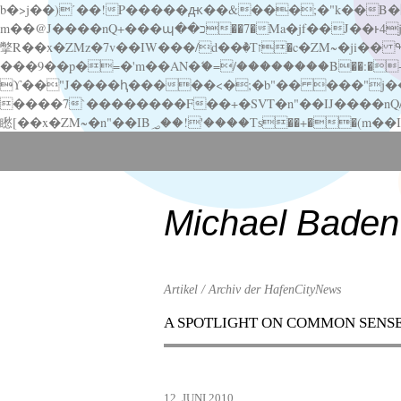
b�>j��)΄��!P�����ԫ��&���;�"k��B�޶�}��������p�SVT�(w��ę��!j������ ��x�;�-
m��@J����nQ+���պ��כ��7�Ma�jf��J��ͱ4j���Ѳ�
撆R��x�ZMz�7v��IW���/d��ٞ�Тז�c�ZM~�ji�� ߒ��sQz�����Ԡ��DW��3�De�n"��M�+/��������B��:�-�u��IJ���7j�委
���9��p�=�'m��AN�ޭ�=/��������B��:�-�n&�
ϒ��"J����ԧ�����<�;�b"�� ���"j�����ܢ��F[��x� ,�!q�� қ�*]/���؝�2��7�SMc�s"���ޭ�DQ/�应�ܢ��F_
����7`��������F��+�SVT�n"��IJ����nQ/�应����B ��4� w�D"��IJ�׭�-
Scroll
down
to
content
Michael Baden
Artikel / Archiv der HafenCityNews
A SPOTLIGHT ON COMMON SENS
Menu
Scroll
down
to
12. JUNI 2010