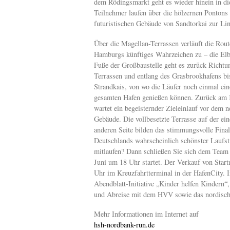
dem Rödingsmarkt geht es wieder hinein in die
Teilnehmer laufen über die hölzernen Pontons d
futuristischen Gebäude von Sandtorkai zur Li
Über die Magellan-Terrassen verläuft die Rou
Hamburgs künftiges Wahrzeichen zu – die El
Fuße der Großbaustelle geht es zurück Richt
Terrassen und entlang des Grasbrookhafens bis
Strandkais, von wo die Läufer noch einmal ein
gesamten Hafen genießen können. Zurück am 
wartet ein begeisternder Zieleinlauf vor dem n
Gebäude. Die vollbesetzte Terrasse auf der ein
anderen Seite bilden das stimmungsvolle Fina
Deutschlands wahrscheinlich schönster Laufst
mitlaufen? Dann schließen Sie sich dem Team
Juni um 18 Uhr startet. Der Verkauf von Star
Uhr im Kreuzfahrtterminal in der HafenCity. I
Abendblatt-Initiative „Kinder helfen Kindern
und Abreise mit dem HVV sowie das nordischb
Mehr Informationen im Internet auf
hsh-nordbank-run.de