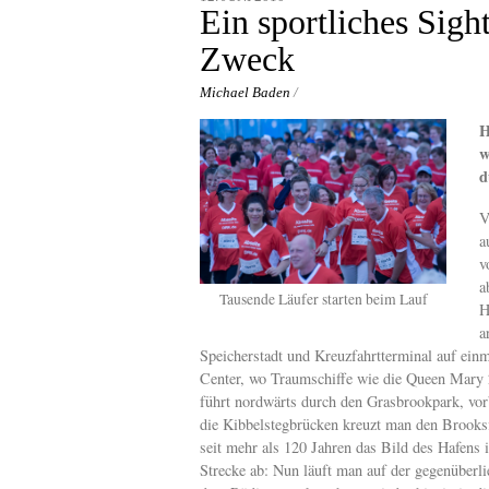
content
Ein sportliches Sig
Zweck
Michael Baden
/
H
w
d
V
a
v
a
Tausende Läufer starten beim Lauf
H
a
Speicherstadt und Kreuzfahrtterminal auf ein
Center, wo Traumschiffe wie die Queen Mary 2
führt nordwärts durch den Grasbrookpark, vorb
die Kibbelstegbrücken kreuzt man den Brooksf
seit mehr als 120 Jahren das Bild des Hafens 
Strecke ab: Nun läuft man auf der gegenüberli