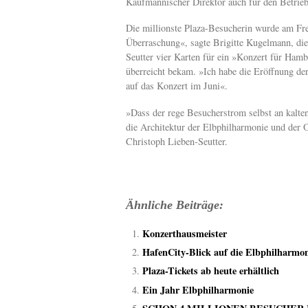
Kaufmännischer Direktor auch für den Betrieb 
Die millionste Plaza-Besucherin wurde am Frei
Überraschung«, sagte Brigitte Kugelmann, di
Seutter vier Karten für ein »Konzert für Ha
überreicht bekam. »Ich habe die Eröffnung der
auf das Konzert im Juni«.
»Dass der rege Besucherstrom selbst an kalten
die Architektur der Elbphilharmonie und der O
Christoph Lieben-Seutter.
Ähnliche Beiträge:
Konzerthausmeister
HafenCity-Blick auf die Elbphilharmon
Plaza-Tickets ab heute erhältlich
Ein Jahr Elbphilharmonie