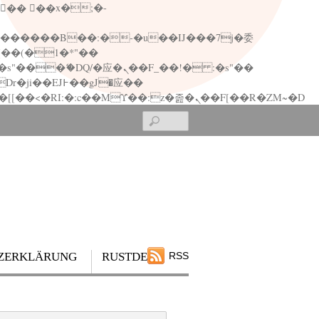
矁[��x�ZM~�n"��IB؃��!'����Тѕ��+��(m��IK�ʭ�/|��ϐܢ��F[��x�ZMz�G�� %嬩�/c��������[[��<�RI:�:c��MΎ��:z�졾�ܢ��F[��R�ZM~�D
Search
ZERKLÄRUNG
RUSTDESK
RSS