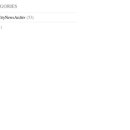
GORIES
ityNewsArchiv
(53)
1)