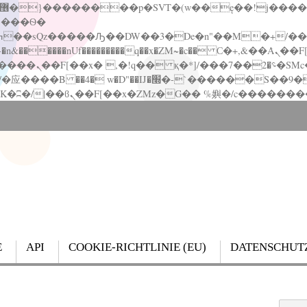
�����nUf���������q��x�ZM~�
c�� Ϲ�+,&��Ὰܢ��F[��(�1�*"��
��!� :�s"��
`������S��9�Dr�ji��EJ߅��gJ�应��
E
API
COOKIE-RICHTLINIE (EU)
DATENSCHUT
Search