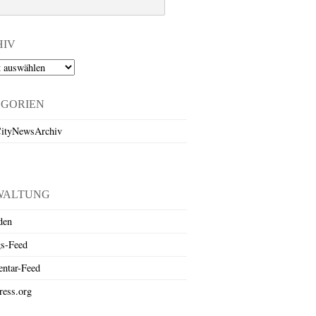
HIV
EGORIEN
ityNewsArchiv
WALTUNG
den
gs-Feed
ntar-Feed
ess.org