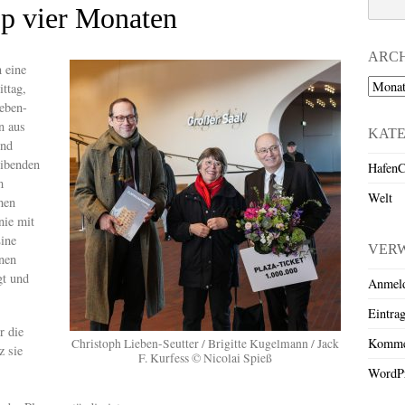
pp vier Monaten
ARC
n eine
Archiv
ttag,
eben-
n aus
KAT
und
eibenden
HafenC
m
Welt
hen
nie mit
ine
VER
enen
gt und
Anmel
Eintra
r die
Komme
Christoph Lieben-Seutter / Brigitte Kugelmann / Jack
z sie
F. Kurfess © Nicolai Spieß
WordPr