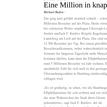
content
Eine Million in kna
Michael Baden
/
Das ging jetzt gefühlt ziemlich schnell – scho
Millionen Besucher auf der Plaza. Heute vormi
bei schönstem Wetter empfingen Christoph Li
Seutter undJack F. Kurfess Brigitte Kugelman
Landsberg am Lech auf der Plaza. Das sind r
12.500 Besucher pro Tag. Bei einem gleichbl
Besucheraufkommen, wobei wahrscheinlich i
Sommer bei längerem Tageslicht mehr Mensc
kommen dürften, kann dann die Elbphilharmo
rund 5 Millionen Besucher im Jahr rechnen. E
ansehnliche Zahl die sich auch in den gestieg
Übernachtungszahlen in Hamburg niederschlä
schlagen wird.
»Es ist großartig, zu sehen, wie die Hamburge
Elbphilharmonie für sich erobern und wie stol
das neue Wahrzeichen der Stadt ihren Gästen
präsentieren«, sagt Jack F. Kurfess, der als