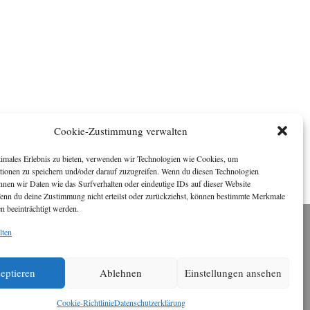
Cookie-Zustimmung verwalten
timales Erlebnis zu bieten, verwenden wir Technologien wie Cookies, um
tionen zu speichern und/oder darauf zuzugreifen. Wenn du diesen Technologien
nnen wir Daten wie das Surfverhalten oder eindeutige IDs auf dieser Website
Wenn du deine Zustimmung nicht erteilst oder zurückziehst, können bestimmte Merkmale
n beeinträchtigt werden.
lten
Impressum
ichael Baden, Schwensholz 4, 24376 Hasselberg
Disclaimer
eptieren
Ablehnen
Einstellungen ansehen
 Webseite stellt Inhalte der ersten zehn Jahre der
HafenCity Zeitung zur Verfügung. Die aktuelle
Version ist unter
Hafencity Zeitung
zu finden
Cookie-Richtlinie
Datenschutzerklärung