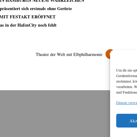
 IN HAMBURGS NEUEM WAHRZEICHEN
präsentiert sich erstmals ohne Gerüste
MIT FESTAKT ERÖFFNET
s in der HafenCity noch fehlt
»
Theater der Welt mit Elbphilharmonie
Um dir ein op
Geräteinforma
zustimmst, kö
verarbeiten. 
und Funktione
Dienste verwa
M
Akz
Diese