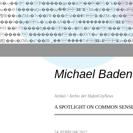
b�>j��)΄��!P�����ԫ��&���;�"k��B�޶�}��������p�SVT�(w��ę��!j������ ��x�;�-
m��@J����nQ+���պ��כ��7�Ma�jf��J��ͱ4j���Ѳ�
撆R��x�ZMz�7v��IW���/d��ٞ�Тז�c�ZM~�ji�� ߒ��sQz�����Ԡ��DW��3�De�n"��M�+/��������B��:�-�u��IJ���7j�委
���9��p�=�'m��AN�ޭ�=/��������B��:�-�n&�
ϒ��"J����ԧ�����<�;�b"�� ���"j�����ܢ��F[��x� ,�!q�� қ�*]/���؝�2��7�SMc�s"���ޭ�DQ/�应�ܢ��F_
����7`��������F��+�SVT�n"��IJ����nQ/�应����B ��4� w�D"��IJ�׭�-
Scroll
down
to
content
Michael Baden
Artikel / Archiv der HafenCityNews
A SPOTLIGHT ON COMMON SENS
Menu
Scroll
down
to
24. FEBRUAR 2017