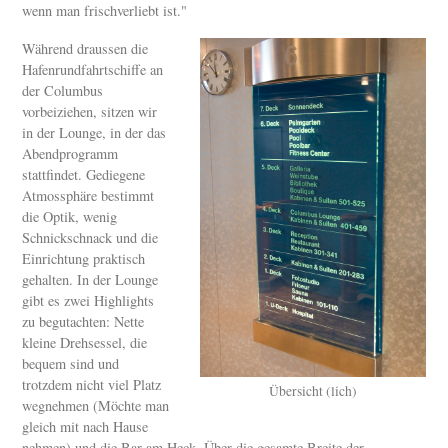
wenn man frischverliebt ist."
Während draussen die
Hafenrundfahrtschiffe an
der Columbus
vorbeiziehen, sitzen wir
in der Lounge, in der das
Abendprogramm
stattfindet. Gediegene
Atmossphäre bestimmt
die Optik, wenig
Schnickschnack und die
Einrichtung praktisch
gehalten. In der Lounge
gibt es zwei Highlights
zu begutachten: Nette
kleine Drehsessel, die
bequem sind und
trotzdem nicht viel Platz
Übersicht (lich)
wegnehmen (Möchte man
gleich mit nach Hause
nehmen) und die Bar am Heck. Über die gesamte Breite der