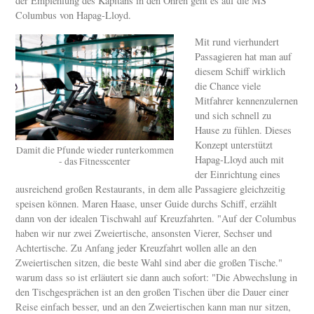
der Empfehlung des Kapitäns in den Ohren geht es auf die MS
Columbus von Hapag-Lloyd.
Mit rund vierhundert
Passagieren hat man auf
diesem Schiff wirklich
die Chance viele
Mitfahrer kennenzulernen
und sich schnell zu
Hause zu fühlen. Dieses
Konzept unterstützt
Damit die Pfunde wieder runterkommen
Hapag-Lloyd auch mit
- das Fitnesscenter
der Einrichtung eines
ausreichend großen Restaurants, in dem alle Passagiere gleichzeitig
speisen können. Maren Haase, unser Guide durchs Schiff, erzählt
dann von der idealen Tischwahl auf Kreuzfahrten. "Auf der Columbus
haben wir nur zwei Zweiertische, ansonsten Vierer, Sechser und
Achtertische. Zu Anfang jeder Kreuzfahrt wollen alle an den
Zweiertischen sitzen, die beste Wahl sind aber die großen Tische."
warum dass so ist erläutert sie dann auch sofort: "Die Abwechslung in
den Tischgesprächen ist an den großen Tischen über die Dauer einer
Reise einfach besser, und an den Zweiertischen kann man nur sitzen,