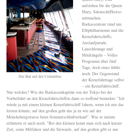
aufstehen für die Queen
Mary, Salonschiffkorso
mitmachen,
Barkassentour rund um
Elbphilharmonie und die
Kreuzfahrtschiffe,
Auslaufparade,
Lauschlounge und
Mitdrängeln – Volles
Programm über fünf
Tage, doch eines fehlte
noch: Der Gegenstand
Die Bar auf der Columbus
der Kreuzfahrttage selbst
– ein Kreuzfahrtschiff.
Nur welches? Wie der Barkassenkapitän von der Tokyo bei der
Vorbeifahrt an den Kreuzfahrtschiffen dann so treffend bemerkte: "Ich
würde ja mit einem kleinen Kreuzfahrtschiff fahren, wenn ich mir das
leisten könnte, auf den großen geht das ja zu wie auf der
Mönckebergstrasse beim Sommerschlußverkauf". Was er meinte
erläuterte er auch noch. "Bei den kleinen kennt man sich nach kurzer
Zeit, seine Mitfahrer und die Stewards, auf den großen gibt es nur