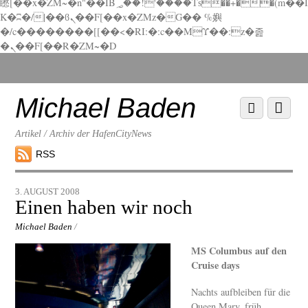
矁[��x�ZM~�n"��IB؃��!'����Тѕ��+��(m��I
K�ʭ�/|��ϐܢ��F[��x�ZMz�G�� %嬩
�/c��������[[��<�RI:�:c��MΎ��:z�졾
�ܢ��F[��R�ZM~�D
Scroll
down
to
Michael Baden
Scroll
Menu
content
down
to
Artikel / Archiv der HafenCityNews
content
RSS
3. AUGUST 2008
Einen haben wir noch
Michael Baden
/
MS Columbus auf den
Cruise days
Nachts aufbleiben für die
Queen Mary, früh