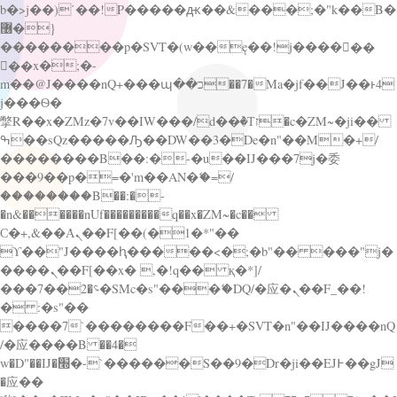
b�>j��)΄��!P�����ԫ��&���;�"k��B�
޶�}
��������p�SVT�(w��ę��!j������
��x�;�-
m��@J����nQ+���պ��כ��7�Ma�jf��J��ͱ4
j���Ѳ�
撆R��x�ZMz�7v��IW���/d��ٞ�Тז�c�ZM~�ji��
ߒ��sQz�����Ԡ��DW��3�De�n"��M�+/
��������B��:�-�u��IJ���7j�委
���9��p�=�'m��AN�ޭ�=/
��������B��:�-
�n&������nUf���������q��x�ZM~�
c��
Ϲ�+,&��Ὰܢ��F[��(�1�*"��
ϒ��"J����ԧ�����<�;�b"�� ���"j�
����ܢ��F[��x� ,�!q�� қ�*]/
���؝�2��7�SMc�s"���ޭ�DQ/�应�ܢ��F_��!
� :�s"��
����7`��������F��+�SVT�n"��IJ����nQ
/�应����B ��4�
w�D"��IJ�׭�-`������S��9�Dr�ji��EJ߅��gJ
�应��