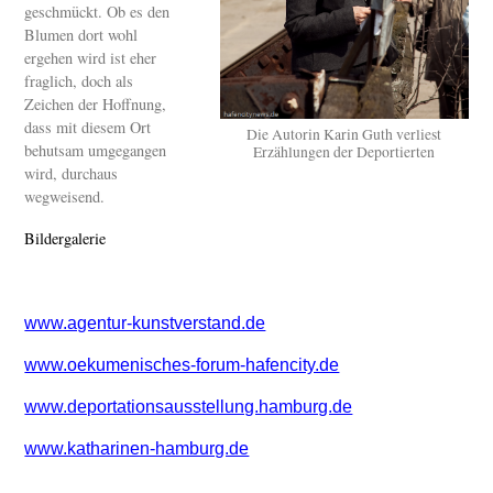
geschmückt. Ob es den
Blumen dort wohl
ergehen wird ist eher
fraglich, doch als
Zeichen der Hoffnung,
dass mit diesem Ort
Die Autorin Karin Guth verliest
behutsam umgegangen
Erzählungen der Deportierten
wird, durchaus
wegweisend.
Bildergalerie
www.agentur-kunstverstand.de
www.oekumenisches-forum-hafencity.de
www.deportationsausstellung.hamburg.de
www.katharinen-hamburg.de