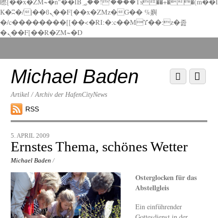
矁[��x�ZM~�n"��IB؃��!'����Тѕ��+��(m��I
K�ʭ�/|��ϐܢ��F[��x�ZMz�G�� %嬩
�/c��������[[��<�RI:�:c��MΎ��:z�졾
�ܢ��F[��R�ZM~�D
Scroll
down
to
Michael Baden
Scroll
Menu
content
down
to
Artikel / Archiv der HafenCityNews
content
RSS
5. APRIL 2009
Ernstes Thema, schönes Wetter
Michael Baden
/
Osterglocken für das
Abstellgleis
Ein einführender
Gottesdienst in der