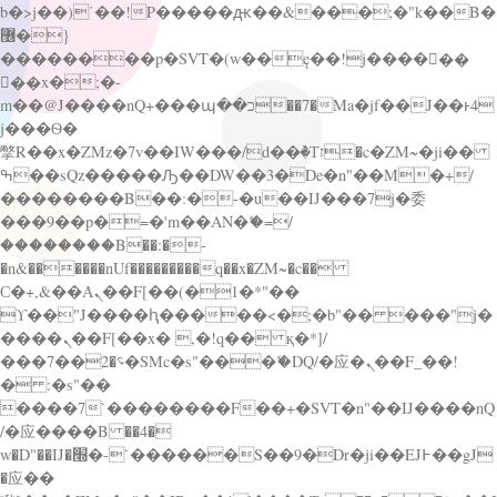
b�>j��)΄��!P�����ԫ��&���;�"k��B�
޶�}
��������p�SVT�(w��ę��!j������
��x�;�-
m��@J����nQ+���պ��כ��7�Ma�jf��J��ͱ4
j���Ѳ�
撆R��x�ZMz�7v��IW���/d��ٞ�Тז�c�ZM~�ji��
ߒ��sQz�����Ԡ��DW��3�De�n"��M�+/
��������B��:�-�u��IJ���7j�委
���9��p�=�'m��AN�ޭ�=/
��������B��:�-
�n&������nUf���������q��x�ZM~�
c��
Ϲ�+,&��Ὰܢ��F[��(�1�*"��
ϒ��"J����ԧ�����<�;�b"�� ���"j�
����ܢ��F[��x� ,�!q�� қ�*]/
���؝�2��7�SMc�s"���ޭ�DQ/�应�ܢ��F_��!
� :�s"��
����7`��������F��+�SVT�n"��IJ����nQ
/�应����B ��4�
w�D"��IJ�׭�-`������S��9�Dr�ji��EJ߅��gJ
�应��