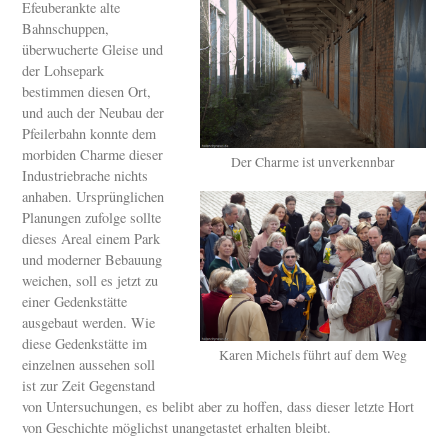
Efeuberankte alte
Bahnschuppen,
überwucherte Gleise und
der Lohsepark
bestimmen diesen Ort,
und auch der Neubau der
Pfeilerbahn konnte dem
morbiden Charme dieser
Der Charme ist unverkennbar
Industriebrache nichts
anhaben. Ursprünglichen
Planungen zufolge sollte
dieses Areal einem Park
und moderner Bebauung
weichen, soll es jetzt zu
einer Gedenkstätte
ausgebaut werden. Wie
diese Gedenkstätte im
Karen Michels führt auf dem Weg
einzelnen aussehen soll
ist zur Zeit Gegenstand
von Untersuchungen, es belibt aber zu hoffen, dass dieser letzte Hort
von Geschichte möglichst unangetastet erhalten bleibt.