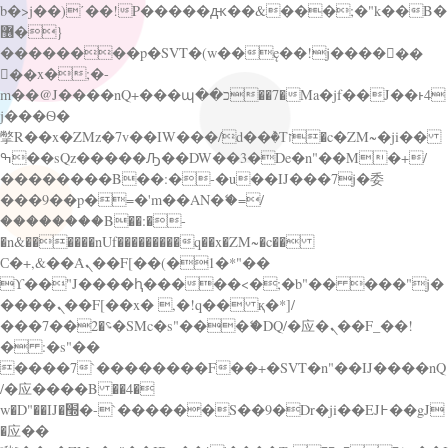
b�>j��)΄��!P�����ԫ��&���;�"k��B�
޶�}
��������p�SVT�(w��ę��!j������
��x�;�-
m��@J����nQ+���պ��כ��7�Ma�jf��J��ͱ4
j���Ѳ�
撆R��x�ZMz�7v��IW���/d��ٞ�Тז�c�ZM~�ji��
ߒ��sQz�����Ԡ��DW��3�De�n"��M�+/
��������B��:�-�u��IJ���7j�委
���9��p�=�'m��AN�ޭ�=/
��������B��:�-
�n&������nUf���������q��x�ZM~�
c��
Ϲ�+,&��Ὰܢ��F[��(�1�*"��
ϒ��"J����ԧ�����<�;�b"�� ���"j�
����ܢ��F[��x� ,�!q�� қ�*]/
���؝�2��7�SMc�s"���ޭ�DQ/�应�ܢ��F_��!
� :�s"��
����7`��������F��+�SVT�n"��IJ����nQ
/�应����B ��4�
w�D"��IJ�׭�-`������S��9�Dr�ji��EJ߅��gJ
�应��