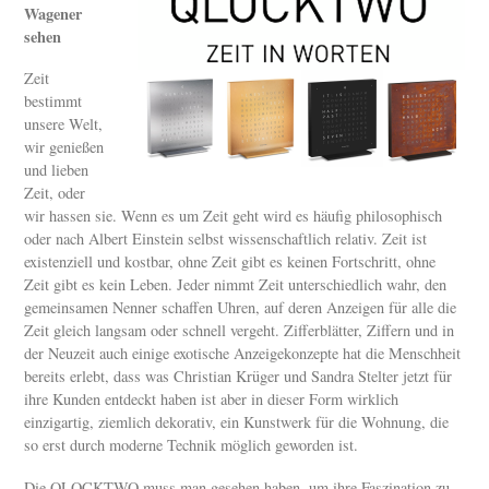
Wagener
sehen
Zeit
bestimmt
unsere Welt,
wir genießen
und lieben
Zeit, oder
wir hassen sie. Wenn es um Zeit geht wird es häufig philosophisch
oder nach Albert Einstein selbst wissenschaftlich relativ. Zeit ist
existenziell und kostbar, ohne Zeit gibt es keinen Fortschritt, ohne
Zeit gibt es kein Leben. Jeder nimmt Zeit unterschiedlich wahr, den
gemeinsamen Nenner schaffen Uhren, auf deren Anzeigen für alle die
Zeit gleich langsam oder schnell vergeht. Zifferblätter, Ziffern und in
der Neuzeit auch einige exotische Anzeigekonzepte hat die Menschheit
bereits erlebt, dass was Christian Krüger und Sandra Stelter jetzt für
ihre Kunden entdeckt haben ist aber in dieser Form wirklich
einzigartig, ziemlich dekorativ, ein Kunstwerk für die Wohnung, die
so erst durch moderne Technik möglich geworden ist.
Die QLOCKTWO muss man gesehen haben, um ihre Faszination zu