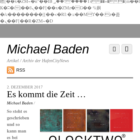
矁[��x�ZM~�n"��IB؃��!'����Тѕ��+��(m��I
K�ʭ�/|��ϐܢ��F[��x�ZMz�G�� %嬩
�/c��������[[��<�RI:�:c��MΎ��:z�졾
�ܢ��F[��R�ZM~�D
Scroll
down
to
Michael Baden
Scroll
Menu
content
down
to
Artikel / Archiv der HafenCityNews
content
RSS
2. DEZEMBER 2017
Es kommt die Zeit …
Michael Baden
/
So steht es
geschrieben
und so
kann man
es bei