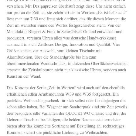
verstehen. Mit Designpreisen überhäuft zeigt diese Uhr nicht einfach
nur profan die Zeit an, sie zelebriert sie in Worten: „Es ist halb acht“
liest man um 7:30 und freut sich darüber, das für diesen Moment die
Zeit im wahrsten Sinne des Wortes festgeschrieben steht. Von der
Manufaktur Biegert & Funk in Schwäbisch-Gmünd entwickelt und
produziert, vereinen Uhren alles was deutsche Handwerkskunst
ausmacht in sich: Zeitloses Design, Innovation und Qualität. Vier
Größen stehen zur Auswahl, vom kleinen Tischuhr mit
Alarmfunktion, über die Standardgröße bis hin zum
überdimensionalen Wandschmuck, in dutzenden Oberflächenvarianten
ersetzen die Zeitskulpturen nicht nur klassische Uhren, sondern auch
Kunst an der Wand.
Das Konzept der Serie „Zeit in Worten“ wird auch auf den ebenfalls
erhältlichen edlen Armbanduhren W39 und W35 fortgesetzt. Ein
perfektes Weihnachtsgeschenk für sich selbst oder für diejenigen die
schon alles haben. Bei Wagener am Sandtorpark sind zur Zeit jeweils
drei besonders edle Varianten der QLOCKTWO Classic und drei der
kleineren Touch zu besichtigen, die beiden Raumausstattermeister
bieten aber das komplette Sortiment auf Bestellung an, rechtzeitiges
Kommen sichert die pünktliche Lieferung zu Weihnachten.