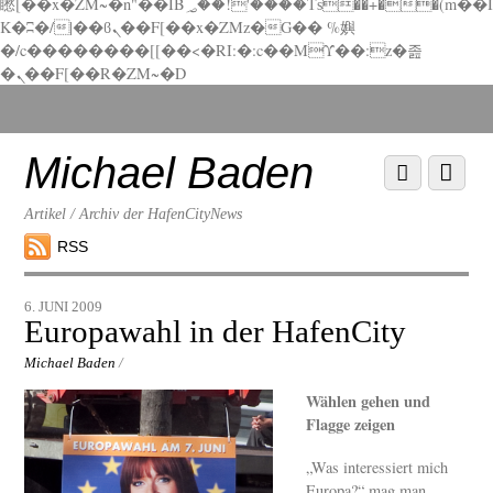
矁[��x�ZM~�n"��IB؃��!'����Тѕ��+��(m��I
K�ʭ�/|��ϐܢ��F[��x�ZMz�G�� %嬩
�/c��������[[��<�RI:�:c��MΎ��:z�졾
�ܢ��F[��R�ZM~�D
Scroll
down
to
Michael Baden
Scroll
Menu
content
down
to
Artikel / Archiv der HafenCityNews
content
RSS
6. JUNI 2009
Europawahl in der HafenCity
Michael Baden
/
Wählen gehen und
Flagge zeigen
„Was interessiert mich
Europa?“ mag man