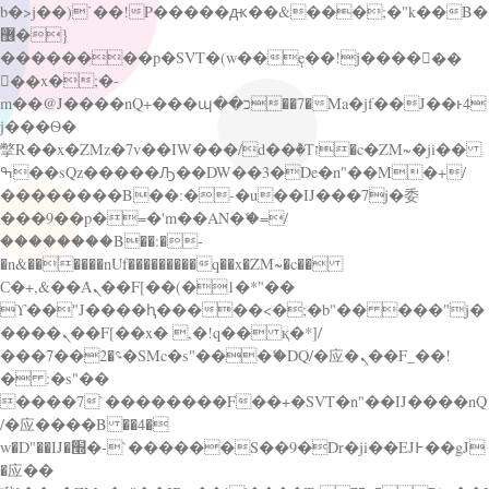
b�>j��)΄��!P�����ԫ��&���;�"k��B�
޶�}
��������p�SVT�(w��ę��!j������
��x�;�-
m��@J����nQ+���պ��כ��7�Ma�jf��J��ͱ4
j���Ѳ�
撆R��x�ZMz�7v��IW���/d��ٞ�Тז�c�ZM~�ji��
ߒ��sQz�����Ԡ��DW��3�De�n"��M�+/
��������B��:�-�u��IJ���7j�委
���9��p�=�'m��AN�ޭ�=/
��������B��:�-
�n&������nUf���������q��x�ZM~�
c��
Ϲ�+,&��Ὰܢ��F[��(�1�*"��
ϒ��"J����ԧ�����<�;�b"�� ���"j�
����ܢ��F[��x� ,�!q�� қ�*]/
���؝�2��7�SMc�s"���ޭ�DQ/�应�ܢ��F_��!
� :�s"��
����7`��������F��+�SVT�n"��IJ����nQ
/�应����B ��4�
w�D"��IJ�׭�-`������S��9�Dr�ji��EJ߅��gJ
�应��