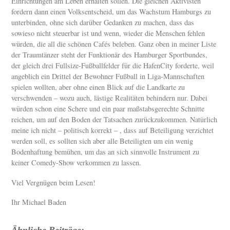
Einrichtungen am Leben erhalten sollen. Die gleichen Aktivisten
fordern dann einen Volksentscheid, um das Wachstum Hamburgs zu
unterbinden, ohne sich darüber Gedanken zu machen, dass das
sowieso nicht steuerbar ist und wenn, wieder die Menschen fehlen
würden, die all die schönen Cafés beleben. Ganz oben in meiner Liste
der Traumtänzer steht der Funktionär des Hamburger Sportbundes,
der gleich drei Fullsize-Fußballfelder für die HafenCity forderte, weil
angeblich ein Drittel der Bewohner Fußball in Liga-Mannschaften
spielen wollten, aber ohne einen Blick auf die Landkarte zu
verschwenden – wozu auch, lästige Realitäten behindern nur. Dabei
würden schon eine Schere und ein paar maßstabsgerechte Schnitte
reichen, um auf den Boden der Tatsachen zurückzukommen. Natürlich
meine ich nicht – politisch korrekt – , dass auf Beteiligung verzichtet
werden soll, es sollten sich aber alle Beteiligten um ein wenig
Bodenhaftung bemühen, um das an sich sinnvolle Instrument zu
keiner Comedy-Show verkommen zu lassen.
Viel Vergnügen beim Lesen!
Ihr Michael Baden
Ähnliche Beiträge: