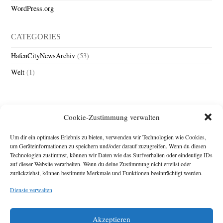
WordPress.org
CATEGORIES
HafenCityNewsArchiv
(53)
Welt
(1)
Cookie-Zustimmung verwalten
Um dir ein optimales Erlebnis zu bieten, verwenden wir Technologien wie Cookies,
um Geräteinformationen zu speichern und/oder darauf zuzugreifen. Wenn du diesen
Technologien zustimmst, können wir Daten wie das Surfverhalten oder eindeutige IDs
Impressum
auf dieser Website verarbeiten. Wenn du deine Zustimmung nicht erteilst oder
zurückziehst, können bestimmte Merkmale und Funktionen beeinträchtigt werden.
Michael Baden,
Schwensholz 4,
Dienste verwalten
24376 Hasselberg
Disclaimer
Diese Webseite stellt
Akzeptieren
Inhalte der ersten