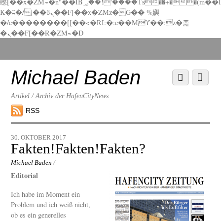
矁[��x�ZM~�n"��IB؃��!'����Тѕ��+��(m��I
K�ʭ�/|��ϐܢ��F[��x�ZMz�G�� %嬩
�/c��������[[��<�RI:�:c��MΎ��:z�졾
�ܢ��F[��R�ZM~�D
Scroll
down
to
Michael Baden
Scroll
Menu
content
down
to
Artikel / Archiv der HafenCityNews
content
RSS
30. OKTOBER 2017
Fakten!Fakten!Fakten?
Michael Baden
/
Editorial
Ich habe im Moment ein
Problem und ich weiß nicht,
ob es ein generelles