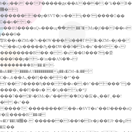
b�>j��)΄��!P�����ԫ��&���;�"k��B�
޶�}
��������p�SVT�(w��ę��!j������
��x�;�-
m��@J����nQ+���պ��כ��7�Ma�jf��J��ͱ4
j���Ѳ�
撆R��x�ZMz�7v��IW���/d��ٞ�Тז�c�ZM~�ji��
ߒ��sQz�����Ԡ��DW��3�De�n"��M�+/
��������B��:�-�u��IJ���7j�委
���9��p�=�'m��AN�ޭ�=/
��������B��:�-
�n&������nUf���������q��x�ZM~�
c��
Ϲ�+,&��Ὰܢ��F[��(�1�*"��
ϒ��"J����ԧ�����<�;�b"�� ���"j�
����ܢ��F[��x� ,�!q�� қ�*]/
���؝�2��7�SMc�s"���ޭ�DQ/�应�ܢ��F_��!
� :�s"��
����7`��������F��+�SVT�n"��IJ����nQ
/�应����B ��4�
w�D"��IJ�׭�-`������S��9�Dr�ji��EJ߅��gJ
�应��