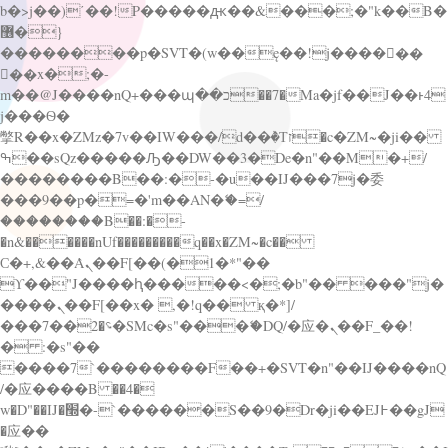
b�>j��)΄��!P�����ԫ��&���;�"k��B�
޶�}
��������p�SVT�(w��ę��!j������
��x�;�-
m��@J����nQ+���պ��כ��7�Ma�jf��J��ͱ4
j���Ѳ�
撆R��x�ZMz�7v��IW���/d��ٞ�Тז�c�ZM~�ji��
ߒ��sQz�����Ԡ��DW��3�De�n"��M�+/
��������B��:�-�u��IJ���7j�委
���9��p�=�'m��AN�ޭ�=/
��������B��:�-
�n&������nUf���������q��x�ZM~�
c��
Ϲ�+,&��Ὰܢ��F[��(�1�*"��
ϒ��"J����ԧ�����<�;�b"�� ���"j�
����ܢ��F[��x� ,�!q�� қ�*]/
���؝�2��7�SMc�s"���ޭ�DQ/�应�ܢ��F_��!
� :�s"��
����7`��������F��+�SVT�n"��IJ����nQ
/�应����B ��4�
w�D"��IJ�׭�-`������S��9�Dr�ji��EJ߅��gJ
�应��