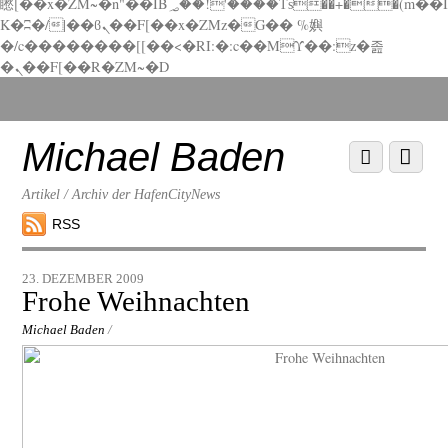
矁[��x�ZM~�n"��IB؃��!'����Тѕ��+��(m��I
K�ʭ�/|��ϐܢ��F[��x�ZMz�G�� %嬩
�/c��������[[��<�RI:�:c��MΎ��:z�졾
�ܢ��F[��R�ZM~�D
Scroll
down
to
Michael Baden
Scroll
Menu
content
down
to
Artikel / Archiv der HafenCityNews
content
RSS
23. DEZEMBER 2009
Frohe Weihnachten
Michael Baden
/