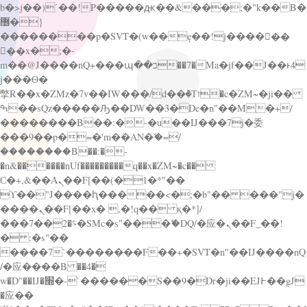
b�>j��)΄��!P�����ԫ��&���;�"k��B�
޶�}
��������p�SVT�(w��ę��!j������
��x�;�-
m��@J����nQ+���պ��כ��7�Ma�jf��J��ͱ4
j���Ѳ�
撆R��x�ZMz�7v��IW���/d��ٞ�Тז�c�ZM~�ji��
ߒ��sQz�����Ԡ��DW��3�De�n"��M�+/
��������B��:�-�u��IJ���7j�委
���9��p�=�'m��AN�ޭ�=/
��������B��:�-
�n&������nUf���������q��x�ZM~�
c��
Ϲ�+,&��Ὰܢ��F[��(�1�*"��
ϒ��"J����ԧ�����<�;�b"�� ���"j�
����ܢ��F[��x� ,�!q�� қ�*]/
���؝�2��7�SMc�s"���ޭ�DQ/�应�ܢ��F_��!
� :�s"��
����7`��������F��+�SVT�n"��IJ����nQ
/�应����B ��4�
w�D"��IJ�׭�-`������S��9�Dr�ji��EJ߅��gJ
�应��