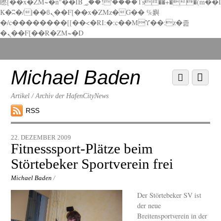
矁[��x�ZM~�n"��IB؃��!'����Тѕ��+��(m��I
K�ʭ�/|��ϐܢ��F[��x�ZMz�G�� %嬩
�/c��������[[��<�RI:�:c��MΎ��:z�졾
�ܢ��F[��R�ZM~�D
Scroll
down
to
Michael Baden
Scroll
Menu
content
down
to
Artikel / Archiv der HafenCityNews
content
RSS
22. DEZEMBER 2009
Fitnesssport-Plätze beim
Störtebeker Sportverein frei
Michael Baden
/
Der Störtebeker SV ist
der neue
Breitensportverein in der