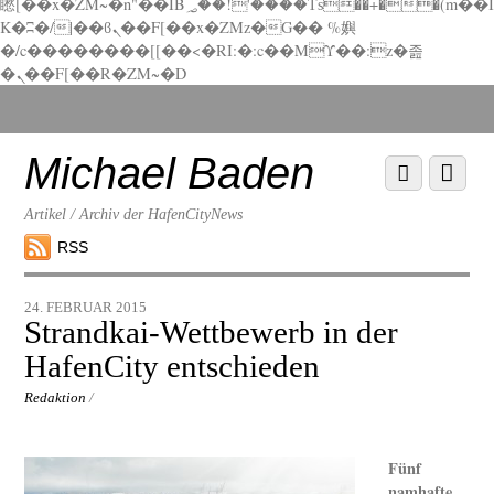
矁[��x�ZM~�n"��IB؃��!'����Тѕ��+��(m��I
K�ʭ�/|��ϐܢ��F[��x�ZMz�G�� %嬩
�/c��������[[��<�RI:�:c��MΎ��:z�졾
�ܢ��F[��R�ZM~�D
Scroll
down
to
Michael Baden
Scroll
Menu
content
down
to
Artikel / Archiv der HafenCityNews
content
RSS
24. FEBRUAR 2015
Strandkai-Wettbewerb in der
HafenCity entschieden
Redaktion
/
Fünf
namhafte