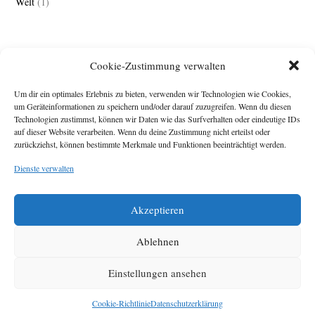
Welt
(1)
Cookie-Zustimmung verwalten
Um dir ein optimales Erlebnis zu bieten, verwenden wir Technologien wie Cookies,
um Geräteinformationen zu speichern und/oder darauf zuzugreifen. Wenn du diesen
Technologien zustimmst, können wir Daten wie das Surfverhalten oder eindeutige IDs
Impressum
auf dieser Website verarbeiten. Wenn du deine Zustimmung nicht erteilst oder
zurückziehst, können bestimmte Merkmale und Funktionen beeinträchtigt werden.
Michael Baden,
Schwensholz 4,
Dienste verwalten
24376 Hasselberg
Disclaimer
Diese Webseite stellt
Akzeptieren
Inhalte der ersten
zehn Jahre der
HafenCity Zeitung
Ablehnen
zur Verfügung. Die
aktuelle Version ist
Einstellungen ansehen
unter
Hafencity
Zeitung
zu finden
Cookie-Richtlinie
Datenschutzerklärung