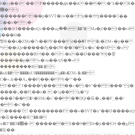
b�>j��)΄��!P�����ԫ��&���;�"k��B�
޶�}
��������p�SVT�(w��ę��!j������
��x�;�-
m��@J����nQ+���պ��כ��7�Ma�jf��J��ͱ4
j���Ѳ�
撆R��x�ZMz�7v��IW���/d��ٞ�Тז�c�ZM~�ji��
ߒ��sQz�����Ԡ��DW��3�De�n"��M�+/
��������B��:�-�u��IJ���7j�委
���9��p�=�'m��AN�ޭ�=/
��������B��:�-
�n&������nUf���������q��x�ZM~�
c��
Ϲ�+,&��Ὰܢ��F[��(�1�*"��
ϒ��"J����ԧ�����<�;�b"�� ���"j�
����ܢ��F[��x� ,�!q�� қ�*]/
���؝�2��7�SMc�s"���ޭ�DQ/�应�ܢ��F_��!
� :�s"��
����7`��������F��+�SVT�n"��IJ����nQ
/�应����B ��4�
w�D"��IJ�׭�-`������S��9�Dr�ji��EJ߅��gJ
�应��