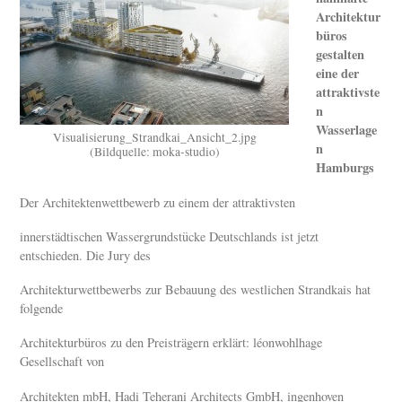
Architektur
büros
gestalten
eine der
attraktivste
n
Wasserlage
Visualisierung_Strandkai_Ansicht_2.jpg
n
(Bildquelle: moka-studio)
Hamburgs
Der Architektenwettbewerb zu einem der attraktivsten
innerstädtischen Wassergrundstücke Deutschlands ist jetzt
entschieden. Die Jury des
Architekturwettbewerbs zur Bebauung des westlichen Strandkais hat
folgende
Architekturbüros zu den Preisträgern erklärt: léonwohlhage
Gesellschaft von
Architekten mbH, Hadi Teherani Architects GmbH, ingenhoven