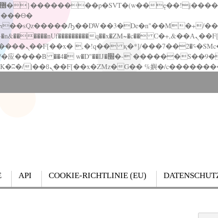
�����nUf���������q��x�ZM~�
c�� Ϲ�+,&��Ὰܢ��F[��(�1�*"��
��!� :�s"��
`������S��9�Dr�ji��EJ߅��gJ�应��
E
API
COOKIE-RICHTLINIE (EU)
DATENSCHUT
Search