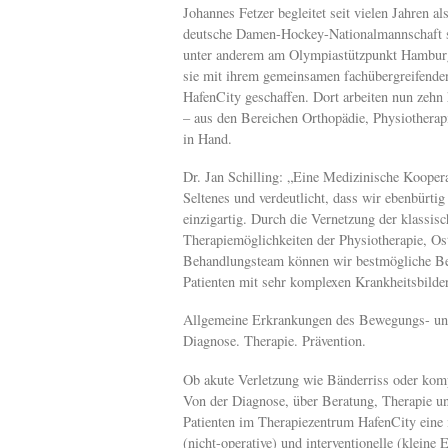
Johannes Fetzer begleitet seit vielen Jahren 
deutsche Damen-Hockey-Nationalmannschaft so
unter anderem am Olympiastützpunkt Hamburg
sie mit ihrem gemeinsamen fachübergreifenden
HafenCity geschaffen. Dort arbeiten nun zehn 
– aus den Bereichen Orthopädie, Physiotherap
in Hand.
Dr. Jan Schilling: „Eine Medizinische Kooper
Seltenes und verdeutlicht, dass wir ebenbürt
einzigartig. Durch die Vernetzung der klassi
Therapiemöglichkeiten der Physiotherapie, Ost
Behandlungsteam können wir bestmögliche Beh
Patienten mit sehr komplexen Krankheitsbilder
Allgemeine Erkrankungen des Bewegungs- und
Diagnose. Therapie. Prävention.
Ob akute Verletzung wie Bänderriss oder kom
Von der Diagnose, über Beratung, Therapie un
Patienten im Therapiezentrum HafenCity eine 
(nicht-operative) und interventionelle (kleine 