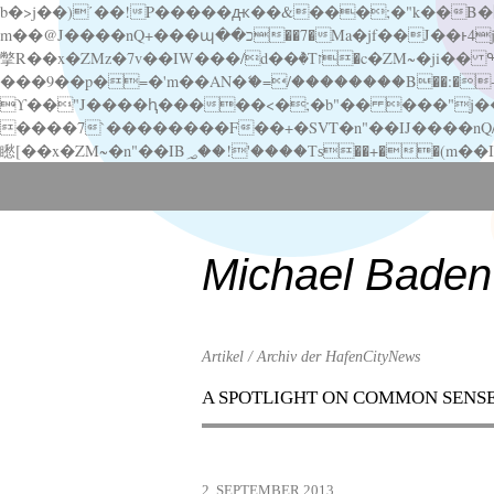
b�>j��)΄��!P�����ԫ��&���;�"k��B�޶�}��������p�SVT�(w��ę��!j������ ��x�;�-
m��@J����nQ+���պ��כ��7�Ma�jf��J��ͱ4j���Ѳ�
撆R��x�ZMz�7v��IW���/d��ٞ�Тז�c�ZM~�ji�� ߒ��sQz�����Ԡ��DW��3�De�n"��M�+/��������B��:�-�u��IJ���7j�委
���9��p�=�'m��AN�ޭ�=/��������B��:�-�n&�
ϒ��"J����ԧ�����<�;�b"�� ���"j�����ܢ��F[��x� ,�!q�� қ�*]/���؝�2��7�SMc�s"���ޭ�DQ/�应�ܢ��F_
����7`��������F��+�SVT�n"��IJ����nQ/�应����B ��4� w�D"��IJ�׭�-
Scroll
down
to
content
Michael Baden
Artikel / Archiv der HafenCityNews
A SPOTLIGHT ON COMMON SENS
Menu
Scroll
down
to
2. SEPTEMBER 2013