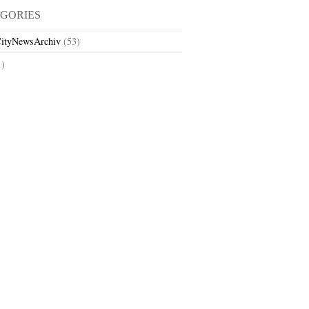
GORIES
ityNewsArchiv
(53)
1)