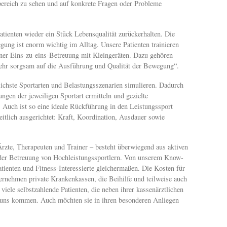
sbereich zu sehen und auf konkrete Fragen oder Probleme
tienten wieder ein Stück Lebensqualität zurückerhalten. Die
ung ist enorm wichtig im Alltag. Unsere Patienten trainieren
iner Eins-zu-eins-Betreuung mit Kleingeräten. Dazu gehören
sehr sorgsam auf die Ausführung und Qualität der Bewegung“.
lichste Sportarten und Belastungsszenarien simulieren. Dadurch
ungen der jeweiligen Sportart ermitteln und gezielte
. Auch ist so eine ideale Rückführung in den Leistungssport
heitlich ausgerichtet: Kraft, Koordination, Ausdauer sowie
.
zte, Therapeuten und Trainer – besteht überwiegend aus aktiven
 der Betreuung von Hochleistungssportlern. Von unserem Know-
atienten und Fitness-Interessierte gleichermaßen. Die Kosten für
rnehmen private Krankenkassen, die Beihilfe und teilweise auch
iele selbstzahlende Patienten, die neben ihrer kassenärztlichen
 uns kommen. Auch möchten sie in ihren besonderen Anliegen