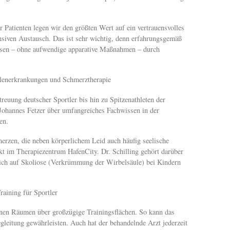
r Patienten legen wir den größten Wert auf ein vertrauensvolles
ensiven Austausch. Das ist sehr wichtig, denn erfahrungsgemäß
gnosen – ohne aufwendige apparative Maßnahmen – durch
ulenerkrankungen und Schmerztherapie
reuung deutscher Sportler bis hin zu Spitzenathleten der
Johannes Fetzer über umfangreiches Fachwissen in der
en.
rzen, die neben körperlichem Leid auch häufig seelische
kt im Therapiezentrum HafenCity. Dr. Schilling gehört darüber
sich auf Skoliose (Verkrümmung der Wirbelsäule) bei Kindern
raining für Sportler
inen Räumen über großzügige Trainingsflächen. So kann das
eitung gewährleisten. Auch hat der behandelnde Arzt jederzeit