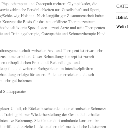
als Physiotherapeut und Osteopath mehrere Olympiakader, die
CATE
wie zahlreiche Persönlichkeiten aus Gesellschaft und Sport,
/Schleswig-Holstein. Nach langjähriger Zusammenarbeit haben
HafenC
 Konzept die Basis für das neu eröffnete Therapiezentrum
Welt
(
hochqualifizierte Spezialisten – zwei Ärzte und acht Therapeuten
ie und Trainingstherapie, Osteopathie und Schmerztherapie Hand
ationsgemeinschaft zwischen Arzt und Therapeut ist etwas sehr
ig zusammenarbeiten. Unser Behandlungskonzept ist zurzeit
schen orthopädischen Praxis mit Behandlungs- und
eopathie und weiteren Fachgebieten im interdisziplinären
andlungserfolge für unsere Patienten erreichen und auch
n sehr gut betreuen“.
 Stützapparates
plexer Unfall, ob Rückenbeschwerden oder chronischer Schmerz:
d Training bis zur Wiederherstellung der Gesundheit erhalten
intensive Betreuung. Sie können dort ambulante konservative
Eingriffe und gezielte Injektionstherapie) medizinische Leistungen