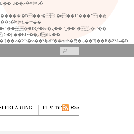
矁[��x�ZM~�n"��IB؃��!'����Тѕ��+��(m��IK�ʭ�/|��ϐܢ��F[��x�ZMz�G�� %嬩�/c��������[[��<�RI:�:c��MΎ��:z�졾�ܢ��F[��R�ZM~�D
Search
ZERKLÄRUNG
RUSTDESK
RSS