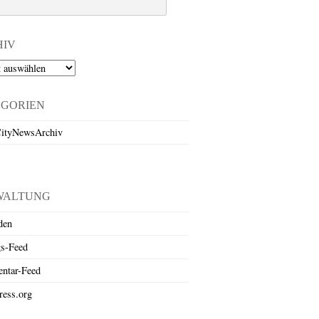
HIV
EGORIEN
ityNewsArchiv
WALTUNG
den
gs-Feed
ntar-Feed
ess.org