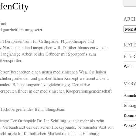
fenCity
ARC
fnet
Archiv
d ganzheitlich umgesetzt
s Therapiezentrum für Orthopädie, Physiotherapie und
KAT
nz Norddeutschland ansprechen will. Darüber hinaus entwickelt
 langjährige Arbeit beider Gründer mit Sportprofis zum
HafenC
tzensportler.
Welt
Fetzer, beschreiten einen neuen medizinischen Weg. Sie haben
hübergreifenden und ganzheitlichen Konzept weiterentwickelt:
VER
andere Behandlungsansätze gleichrangig. Der aktive
herapeuten findet in der medizinischen Kooperationsgemeinschaft
Anmel
Eintra
 fachübergreifendes Behandlungsteam
Komme
eten: Der Orthopäde Dr. Jan Schilling ist seit mehr als zehn
WordPr
, Verbandsarzt des deutschen Hockeybunds, betreuender Arzt von
lenchirurgie im Katholischen Marienkrankenhaus Hamburg.