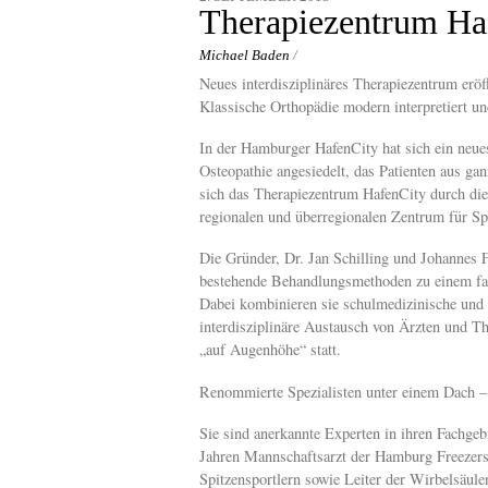
content
Therapiezentrum Ha
Michael Baden
/
Neues interdisziplinäres Therapiezentrum eröf
Klassische Orthopädie modern interpretiert un
In der Hamburger HafenCity hat sich ein neue
Osteopathie angesiedelt, das Patienten aus ga
sich das Therapiezentrum HafenCity durch die
regionalen und überregionalen Zentrum für Spi
Die Gründer, Dr. Jan Schilling und Johannes 
bestehende Behandlungsmethoden zu einem fac
Dabei kombinieren sie schulmedizinische und 
interdisziplinäre Austausch von Ärzten und T
„auf Augenhöhe“ statt.
Renommierte Spezialisten unter einem Dach –
Sie sind anerkannte Experten in ihren Fachgebi
Jahren Mannschaftsarzt der Hamburg Freezers
Spitzensportlern sowie Leiter der Wirbelsäu