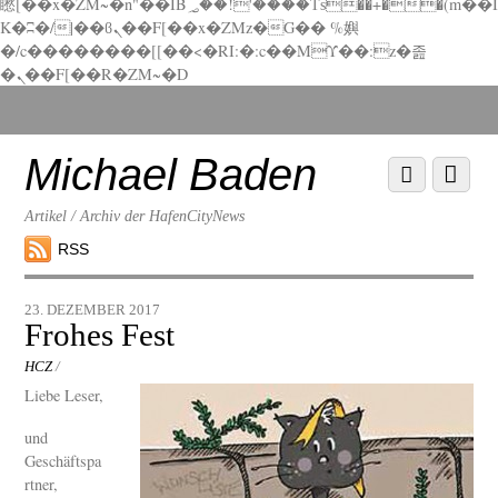
矁[��x�ZM~�n"��IB؃��!'����Тѕ��+��(m��I
K�ʭ�/|��ϐܢ��F[��x�ZMz�G�� %嬩
�/c��������[[��<�RI:�:c��MΎ��:z�졾
�ܢ��F[��R�ZM~�D
Scroll
down
to
Michael Baden
Scroll
Menu
content
down
to
Artikel / Archiv der HafenCityNews
content
RSS
23. DEZEMBER 2017
Frohes Fest
HCZ
/
Liebe Leser,
und
Geschäftspa
rtner,