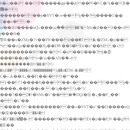
b�>j��)΄��!P�����ԫ��&���;�"k��B�
޶�}
��������p�SVT�(w��ę��!j������
��x�;�-
m��@J����nQ+���պ��כ��7�Ma�jf��J��ͱ4
j���Ѳ�
撆R��x�ZMz�7v��IW���/d��ٞ�Тז�c�ZM~�ji��
ߒ��sQz�����Ԡ��DW��3�De�n"��M�+/
��������B��:�-�u��IJ���7j�委
���9��p�=�'m��AN�ޭ�=/
��������B��:�-
�n&������nUf���������q��x�ZM~�
c��
Ϲ�+,&��Ὰܢ��F[��(�1�*"��
ϒ��"J����ԧ�����<�;�b"�� ���"j�
����ܢ��F[��x� ,�!q�� қ�*]/
���؝�2��7�SMc�s"���ޭ�DQ/�应�ܢ��F_��!
� :�s"��
����7`��������F��+�SVT�n"��IJ����nQ
/�应����B ��4�
w�D"��IJ�׭�-`������S��9�Dr�ji��EJ߅��gJ
�应��