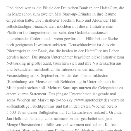
Und dabei war es die Filiale der Deutschen Bank in der HafenCity, die
im März schon zum zweiten Mal Start-up-Gründer in ihre Räume
eingeladen hatte. Die Filialleiter Joachim Kalb und Alexander Hill,
selbstständiger Finanzberater, möchten mit dieser Initiative eine
Plattform für Jungunternehmer sein, den Gedankenaustausch
untereinander fördern und – wenn gewünscht – Hilfe bei der Suche
nach geeigneten Investoren anbieten. Deutschlandweit ist dies ein
Pilotprojekt in der Bank, das die beiden in der HafenCity ins Leben
gerufen haben. Die jungen Unternehmer begrüßten diese Initiative zum
Networking in großer Zahl, tauschten sich und ihre Visitenkarten aus
und bekundeten mehrheitlich ihr Interesse an der nächsten
Veranstaltung am 8. September, bei der das Thema Inklusion
(Einbindung von Menschen mit Behinderung in Unternehmen) im
Mittelpunkt stehen soll. Mehrere Start-ups nutzten die Gelegenheit zu
einem kurzen Statement. Das jüngste Unternehmen ist gerade mal
sechs Wochen am Markt: up-to-the-sky (www.uptothesky.de) vertreibt
koffeinhaltige Fruchtgummis und hat in den ersten Wochen bereits
5.500 Tüten dieser Süßigkeiten nur für Erwachsene verkauft. Gründer
Jan Hellmich hatte als Unternehmensberater gearbeitet und jede
Menge Überstunden mithilfe von viel warmem und kaltem Kaffee
geleistet. Warum immer nur Kaffee zum Wachhalten, es müsste doch