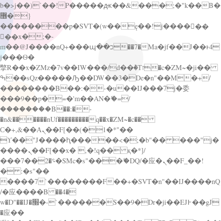
b�>j��)΄��!P�����ԫ��&���;�"k��B�
޶�}
��������p�SVT�(w��ę��!j������
��x�;�-
m��@J����nQ+���պ��כ��7�Ma�jf��J��ͱ4
j���Ѳ�
撆R��x�ZMz�7v��IW���/d��ٞ�Тז�c�ZM~�ji��
ߒ��sQz�����Ԡ��DW��3�De�n"��M�+/
��������B��:�-�u��IJ���7j�委
���9��p�=�'m��AN�ޭ�=/
��������B��:�-
�n&������nUf���������q��x�ZM~�
c��
Ϲ�+,&��Ὰܢ��F[��(�1�*"��
ϒ��"J����ԧ�����<�;�b"�� ���"j�
����ܢ��F[��x� ,�!q�� қ�*]/
���؝�2��7�SMc�s"���ޭ�DQ/�应�ܢ��F_��!
� :�s"��
����7`��������F��+�SVT�n"��IJ����nQ
/�应����B ��4�
w�D"��IJ�׭�-`������S��9�Dr�ji��EJ߅��gJ
�应��