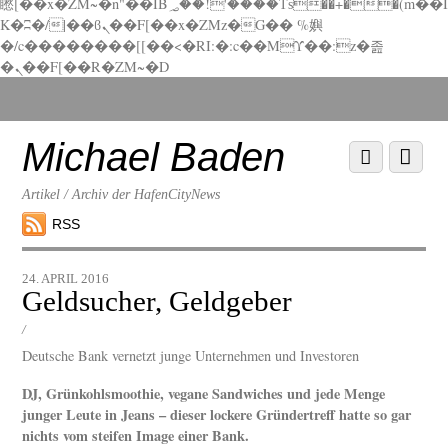
矁[��x�ZM~�n"��IB؃��!'����Тѕ��+��(m��I
K�ʭ�/|��ϐܢ��F[��x�ZMz�G�� %嬩
�/c��������[[��<�RI:�:c��MΎ��:z�졾
�ܢ��F[��R�ZM~�D
Scroll
down
to
Michael Baden
Scroll
Menu
content
down
to
Artikel / Archiv der HafenCityNews
content
RSS
24. APRIL 2016
Geldsucher, Geldgeber
/
Deutsche Bank vernetzt junge Unternehmen und Investoren
DJ, Grünkohlsmoothie, vegane Sandwiches und jede Menge
junger Leute in Jeans – dieser lockere Gründertreff hatte so gar
nichts vom steifen Image einer Bank.