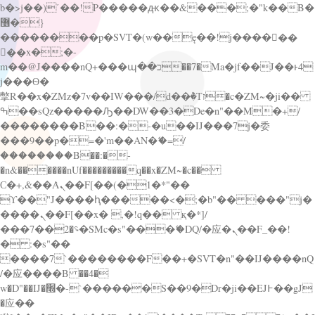
b�>j��)΄��!P�����ԫ��&���;�"k��B�
޶�}
��������p�SVT�(w��ę��!j������
��x�;�-
m��@J����nQ+���պ��כ��7�Ma�jf��J��ͱ4
j���Ѳ�
撆R��x�ZMz�7v��IW���/d��ٞ�Тז�c�ZM~�ji��
ߒ��sQz�����Ԡ��DW��3�De�n"��M�+/
��������B��:�-�u��IJ���7j�委
���9��p�=�'m��AN�ޭ�=/
��������B��:�-
�n&������nUf���������q��x�ZM~�
c��
Ϲ�+,&��Ὰܢ��F[��(�1�*"��
ϒ��"J����ԧ�����<�;�b"�� ���"j�
����ܢ��F[��x� ,�!q�� қ�*]/
���؝�2��7�SMc�s"���ޭ�DQ/�应�ܢ��F_��!
� :�s"��
����7`��������F��+�SVT�n"��IJ����nQ
/�应����B ��4�
w�D"��IJ�׭�-`������S��9�Dr�ji��EJ߅��gJ
�应��