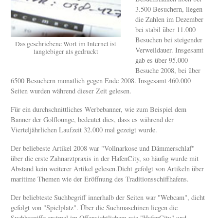
3.500 Besuchern, liegen
die Zahlen im Dezember
bei stabil über 11.000
Besuchen bei steigender
Das geschriebene Wort im Internet ist
Verweildauer. Insgesamt
langlebiger als gedruckt
gab es über 95.000
Besuche 2008, bei über
6500 Besuchern monatlich gegen Ende 2008. Insgesamt 460.000
Seiten wurden während dieser Zeit gelesen.
Für ein durchschnittliches Werbebanner, wie zum Beispiel dem
Banner der Golflounge, bedeutet dies, dass es während der
Vierteljährlichen Laufzeit 32.000 mal gezeigt wurde.
Der beliebeste Artikel 2008 war "Vollnarkose und Dämmerschlaf"
über die erste Zahnarztpraxis in der HafenCity, so häufig wurde mit
Abstand kein weiterer Artikel gelesen.Dicht gefolgt von Artikeln über
maritime Themen wie der Eröffnung des Traditionsschiffhafens.
Der beliebteste Suchbegriff innerhalb der Seiten war "Webcam", dicht
gefolgt von "Spielplatz". Über die Suchmaschinen liegen die
Suchbegriffe erstmal im Offensichtlichem wie "HafenCity" und