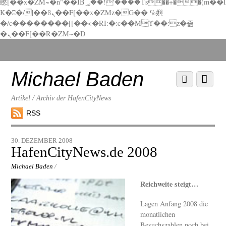
矁[��x�ZM~�n"��IB؃��!'����Тѕ��+��(m��I
K�ʭ�/|��ϐܢ��F[��x�ZMz�G�� %嬩
�/c��������[[��<�RI:�:c��MΎ��:z�졾
�ܢ��F[��R�ZM~�D
Scroll
down
to
Michael Baden
Scroll
Menu
content
down
to
Artikel / Archiv der HafenCityNews
content
RSS
30. DEZEMBER 2008
HafenCityNews.de 2008
Michael Baden
/
Reichweite steigt…
Lagen Anfang 2008 die
monatlichen
Besuchszahlen noch bei