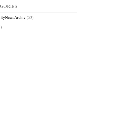
GORIES
ityNewsArchiv
(53)
1)