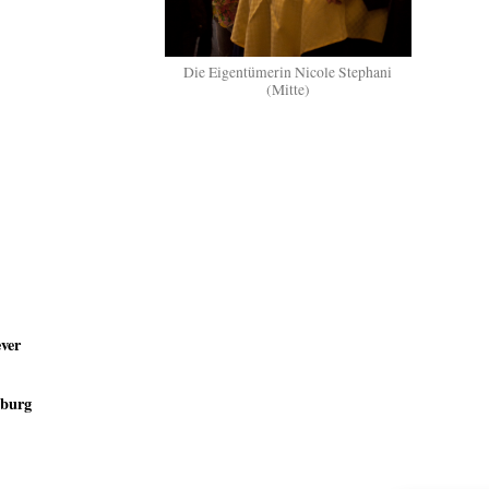
Die Eigentümerin Nicole Stephani
(Mitte)
ever
mburg