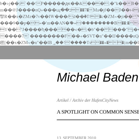
b�>j��)΄��!P�����ԫ��&���;�"k��B�޶�}��������p�SVT�(w��ę��!j������ ��x�;�-
m��@J����nQ+���պ��כ��7�Ma�jf��J��ͱ4j���Ѳ�
撆R��x�ZMz�7v��IW���/d��ٞ�Тז�c�ZM~�ji�� ߒ��sQz�����Ԡ��DW��3�De�n"��M�+/��������B��:�-�u��IJ���7j�委
���9��p�=�'m��AN�ޭ�=/��������B��:�-�n&�
ϒ��"J����ԧ�����<�;�b"�� ���"j�����ܢ��F[��x� ,�!q�� қ�*]/���؝�2��7�SMc�s"���ޭ�DQ/�应�ܢ��F_
����7`��������F��+�SVT�n"��IJ����nQ/�应����B ��4� w�D"��IJ�׭�-
Scroll
down
to
content
Michael Baden
Artikel / Archiv der HafenCityNews
A SPOTLIGHT ON COMMON SENS
Menu
Scroll
down
to
13. SEPTEMBER 2010