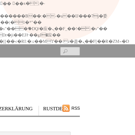
矁[��x�ZM~�n"��IB؃��!'����Тѕ��+��(m��IK�ʭ�/|��ϐܢ��F[��x�ZMz�G�� %嬩�/c��������[[��<�RI:�:c��MΎ��:z�졾�ܢ��F[��R�ZM~�D
Search
ZERKLÄRUNG
RUSTDESK
RSS