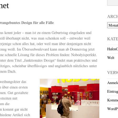
net
ARC
rangebuntes Design für alle Fälle
Archiv
as kennt jeder – man ist zu einem Geburtstag eingeladen und
eiß überhaupt nicht, was man schenken soll – entweder weil
KAT
erjenige schon alles hat, oder weil man über denjenigen nicht
HafenC
enug weiß. Im Überseeboulevard kann man ab Donnerstag jetzt
ine schnelle Lösung für dieses Problem finden: Nobodyisperfekt.
Welt
nter dem Titel „funktionales Design“ findet man praktisches und
itziges, scheinbar überflüssiges und unglaublich nützliches unter
inem Dach.
VER
weihungsfeier das
Anmel
h über einen ersten
Eintra
uen. Gut gestaltete
treiten mit
Komme
um die
WordPr
an kommt gar nicht
hiedene Artikel sich