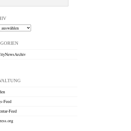
HIV
EGORIEN
ityNewsArchiv
WALTUNG
den
gs-Feed
ntar-Feed
ess.org