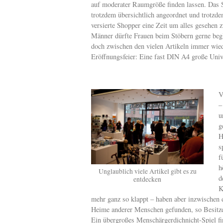
auf moderater Raumgröße finden lassen. Das S
trotzdem übersichtlich angeordnet und trotzde
versierte Shopper eine Zeit um alles gesehen z
Männer dürfte Frauen beim Stöbern gerne begle
doch zwischen den vielen Artikeln immer wied
Eröffnungsfeier: Eine fast DIN A4 große Univ
V
–
u
g
H
s
f
h
Unglaublich viele Artikel gibt es zu
d
entdecken
K
mehr ganz so klappt – haben aber inzwischen 
Heime anderer Menschen gefunden, so Besitze
Ein übergroßes Menschärgerdichnicht-Spiel fi