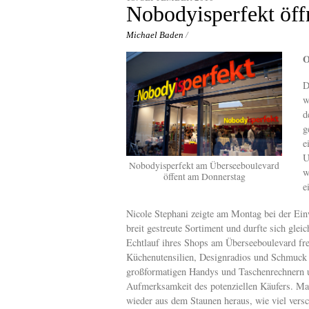
content
Nobodyisperfekt öff
Michael Baden
/
O
D
w
d
g
e
U
Nobodyisperfekt am Überseeboulevard
w
öffent am Donnerstag
e
Nicole Stephani zeigte am Montag bei der Ein
breit gestreute Sortiment und durfte sich gleic
Echtlauf ihres Shops am Überseeboulevard fre
Küchenutensilien, Designradios und Schmuck s
großformatigen Handys und Taschenrechnern 
Aufmerksamkeit des potenziellen Käufers. M
wieder aus dem Staunen heraus, wie viel versc