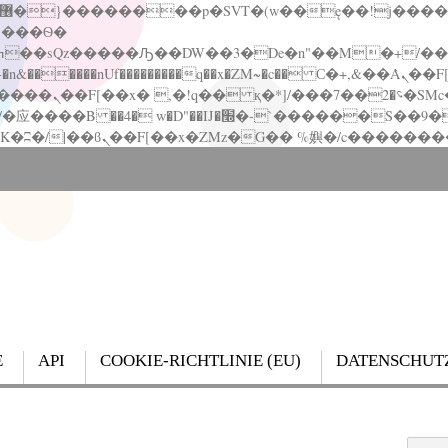
�����nUf���������q��x�ZM~�
c�� Ϲ�+,&��Ὰܢ��F[��(�1�*"��
��!� :�s"��
`������S��9�Dr�ji��EJ߅��gJ�应��
E
API
COOKIE-RICHTLINIE (EU)
DATENSCHUT
Search