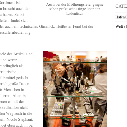
ortiment ist
Auch bei der Eröffnungsfeier gingne
CATE
m braucht auch der
schon praktische Dinge über den
Ladentisch
u haben. Selbst
HafenC
iten, findet sich
er auch ein technisches Gimmick. Heißester Fund bei der
Welt
(
ersalfernbedienung.
iele der Artikel sind
 und waren –
rsprünglich als
eriatrische
ilfsmittel gedacht –
prich große Tasten
ür Menschen in
öherem Alter, bei
enen es mit der
oordination nicht
den Weg auch in die
rin Nicole Stephani.
ndet eben auch in bei