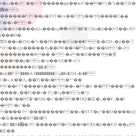
b�>j��)΄��!P�����ԫ��&���;�"k��B�
޶�}
��������p�SVT�(w��ę��!j������
��x�;�-
m��@J����nQ+���պ��כ��7�Ma�jf��J��ͱ4
j���Ѳ�
撆R��x�ZMz�7v��IW���/d��ٞ�Тז�c�ZM~�ji��
ߒ��sQz�����Ԡ��DW��3�De�n"��M�+/
��������B��:�-�u��IJ���7j�委
���9��p�=�'m��AN�ޭ�=/
��������B��:�-
�n&������nUf���������q��x�ZM~�
c��
Ϲ�+,&��Ὰܢ��F[��(�1�*"��
ϒ��"J����ԧ�����<�;�b"�� ���"j�
����ܢ��F[��x� ,�!q�� қ�*]/
���؝�2��7�SMc�s"���ޭ�DQ/�应�ܢ��F_��!
� :�s"��
����7`��������F��+�SVT�n"��IJ����nQ
/�应����B ��4�
w�D"��IJ�׭�-`������S��9�Dr�ji��EJ߅��gJ
�应��