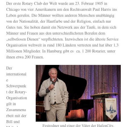
Der erste Rotary Club der Welt wurde am 23. Februar 1905 in
Chicago von vier Amerikanern um den Rechtsanwalt Paul Harris ins
Leben gerufen. Die Männer wollten anderen Menschen unabhängig
von der Nationalität, der Hautfarbe und der Religion, einfach nur
Gutes tun. Sie hoben damit ein Netzwerk aus der Taufe, in dem sich
Männer und Frauen aus den unterschiedlichsten Berufen dem
„selbstlosen Dienen“ verpflichteten. Inzwischen ist die älteste Service
Organisation weltweit in rund 180 Ländern vertreten und hat über 1,3
Millionen Mitglieder. In Hamburg gibt es ca. 1 200 Rotarier, unter
ihnen etwa 200 Frauen.
Der
international
e
Schwerpunk
t der Rotary-
Organisation
gilt in
Zusammena
rbeit mit der
Bill und
Festredner und einer der Väter der HafenCity,