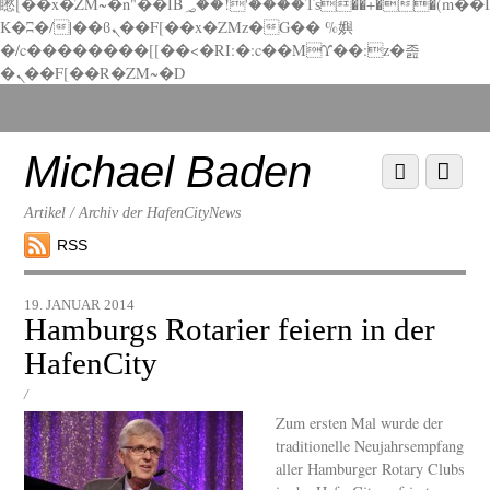
矁[��x�ZM~�n"��IB؃��!'����Тѕ��+��(m��I
K�ʭ�/|��ϐܢ��F[��x�ZMz�G�� %嬩
�/c��������[[��<�RI:�:c��MΎ��:z�졾
�ܢ��F[��R�ZM~�D
Scroll
down
to
Michael Baden
Scroll
Menu
content
down
to
Artikel / Archiv der HafenCityNews
content
RSS
19. JANUAR 2014
Hamburgs Rotarier feiern in der
HafenCity
/
Zum ersten Mal wurde der
traditionelle Neujahrsempfang
aller Hamburger Rotary Clubs