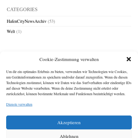
CATEGORIES
HafenCityNewsArchiv
(53)
Welt
(1)
Cookie-Zustimmung verwalten
Um dir ein optimales Erlebnis zu bieten, verwenden wir Technologien wie Cookies,
um Geräteinformationen zu speichern und/oder darauf zuzugreifen. Wenn du diesen
Technologien zustimmst, können wir Daten wie das Surfverhalten oder eindeutige IDs
Impressum
auf dieser Website verarbeiten. Wenn du deine Zustimmung nicht erteilst oder
zurückziehst, können bestimmte Merkmale und Funktionen beeinträchtigt werden.
Michael Baden,
Schwensholz 4,
Dienste verwalten
24376 Hasselberg
Disclaimer
Diese Webseite stellt
Akzeptieren
Inhalte der ersten
zehn Jahre der
HafenCity Zeitung
Ablehnen