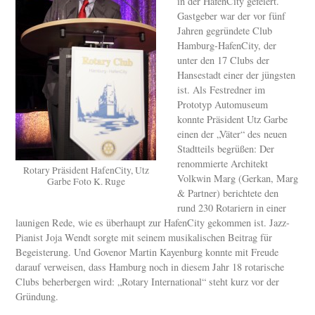
in der HafenCity gefeiert.
Gastgeber war der vor fünf
Jahren gegründete Club
Hamburg-HafenCity, der
unter den 17 Clubs der
Hansestadt einer der jüngsten
ist. Als Festredner im
Prototyp Automuseum
konnte Präsident Utz Garbe
einen der „Väter“ des neuen
Stadtteils begrüßen: Der
renommierte Architekt
Rotary Präsident HafenCity, Utz
Volkwin Marg (Gerkan, Marg
Garbe Foto K. Ruge
& Partner) berichtete den
rund 230 Rotariern in einer
launigen Rede, wie es überhaupt zur HafenCity gekommen ist. Jazz-
Pianist Joja Wendt sorgte mit seinem musikalischen Beitrag für
Begeisterung. Und Govenor Martin Kayenburg konnte mit Freude
darauf verweisen, dass Hamburg noch in diesem Jahr 18 rotarische
Clubs beherbergen wird: „Rotary International“ steht kurz vor der
Gründung.