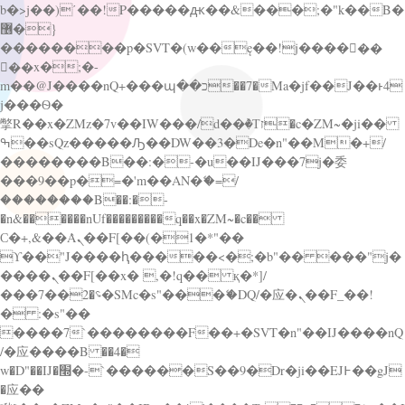
b�>j��)΄��!P�����ԫ��&���;�"k��B�
޶�}
��������p�SVT�(w��ę��!j������
��x�;�-
m��@J����nQ+���պ��כ��7�Ma�jf��J��ͱ4
j���Ѳ�
撆R��x�ZMz�7v��IW���/d��ٞ�Тז�c�ZM~�ji��
ߒ��sQz�����Ԡ��DW��3�De�n"��M�+/
��������B��:�-�u��IJ���7j�委
���9��p�=�'m��AN�ޭ�=/
��������B��:�-
�n&������nUf���������q��x�ZM~�
c��
Ϲ�+,&��Ὰܢ��F[��(�1�*"��
ϒ��"J����ԧ�����<�;�b"�� ���"j�
����ܢ��F[��x� ,�!q�� қ�*]/
���؝�2��7�SMc�s"���ޭ�DQ/�应�ܢ��F_��!
� :�s"��
����7`��������F��+�SVT�n"��IJ����nQ
/�应����B ��4�
w�D"��IJ�׭�-`������S��9�Dr�ji��EJ߅��gJ
�应��