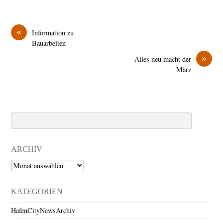
«
Information zu
Bauarbeiten
»
Alles neu macht der
März
Search
ARCHIV
Archiv
KATEGORIEN
HafenCityNewsArchiv