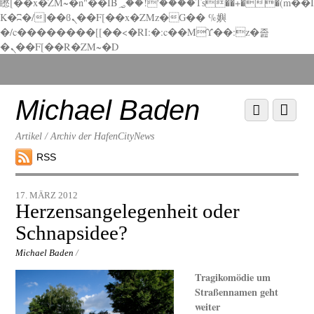
矁[��x�ZM~�n"��IB؃��!'����Тѕ��+��(m��I
K�ʭ�/|��ϐܢ��F[��x�ZMz�G�� %嬩
�/c��������[[��<�RI:�:c��MΎ��:z�졾
�ܢ��F[��R�ZM~�D
Scroll
down
to
Michael Baden
Scroll
Menu
content
down
to
Artikel / Archiv der HafenCityNews
content
RSS
17. MÄRZ 2012
Herzensangelegenheit oder
Schnapsidee?
Michael Baden
/
Tragikomödie um
Straßennamen geht
weiter