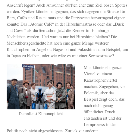
Anschrift legen? Auch Anwohner dürften eher zum Ziel bösen Spottes
werden. Zyniker könnten entgegnen, das sich dagegen die Strasse für
Bars, Cafés und Restaurants und die Partyszene hervorragend eignen
könnte: Das „Atomic Café“ in der Hiroshimastrasse oder das „Duck
and Cover“ als dürften schon jetzt die Renner im Hamburger
Nachtleben werden. Und warum nur bei Hiroshima bleiben? Die
Menschheitsgeschichte hat noch eine ganze Menge weiterer
Katastrophen im Angebot: Nagasaki und Fukushima zum Beispiel, um
in Japan zu bleiben, oder wie wäre es mit einer Sevesostrasse?
Man könnte ein ganzen
Viertel zu einem
Katastrophenviertel
machen. Zugegeben, viel
Polemik, aber das
Beispiel zeigt doch, das
noch nicht genug
öffentlicher Druck
Demnächst Kimonopflicht
entstanden ist und der
Lernprozess in der
Politik noch nicht abgeschlossen. Zurück zur anderen