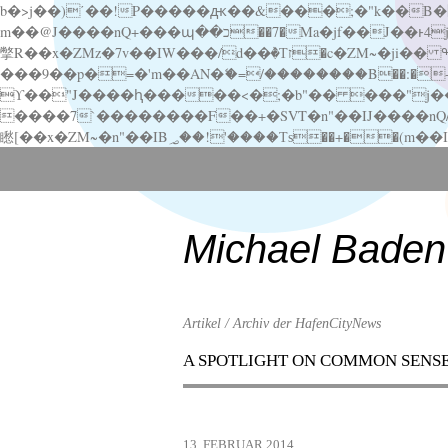
b�>j��)΄��!P�����ԫ��&���;�"k��B�޶�}��������p�SVT�(w��ę��!j������ ��x�;�-
m��@J����nQ+���պ��כ��7�Ma�jf��J��ͱ4j���Ѳ�
撆R��x�ZMz�7v��IW���/d��ٞ�Тז�c�ZM~�ji�� ߒ��sQz�����Ԡ��DW��3�De�n"��M�+/��������B��:�-�u��IJ���7j�委
���9��p�=�'m��AN�ޭ�=/��������B��:�-�n&�
ϒ��"J����ԧ�����<�;�b"�� ���"j�����ܢ��F[��x� ,�!q�� қ�*]/���؝�2��7�SMc�s"���ޭ�DQ/�应�ܢ��F_
����7`��������F��+�SVT�n"��IJ����nQ/�应����B ��4� w�D"��IJ�׭�-
Scroll
down
to
content
Michael Baden
Artikel / Archiv der HafenCityNews
A SPOTLIGHT ON COMMON SENS
Menu
Scroll
down
to
13. FEBRUAR 2014