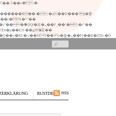
矁[��x�ZM~�n"��IB؃��!'����Тѕ��+��(m��IK�ʭ�/|��ϐܢ��F[��x�ZMz�G�� %嬩�/c��������[[��<�RI:�:c��MΎ��:z�졾�ܢ��F[��R�ZM~�D
Search
ZERKLÄRUNG
RUSTDESK
RSS