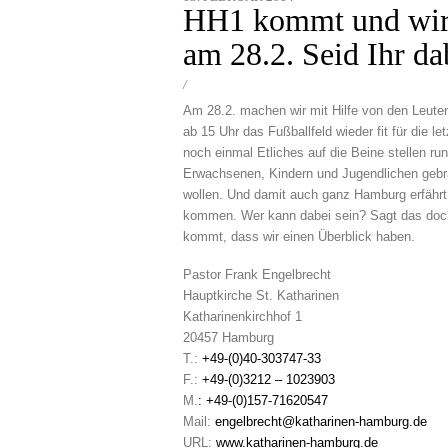
content
HH1 kommt und wir 
am 28.2. Seid Ihr da
/
Am 28.2. machen wir mit Hilfe von den Leute
ab 15 Uhr das Fußballfeld wieder fit für die l
noch einmal Etliches auf die Beine stellen ru
Erwachsenen, Kindern und Jugendlichen gebra
wollen. Und damit auch ganz Hamburg erfährt,
kommen. Wer kann dabei sein? Sagt das doch
kommt, dass wir einen Überblick haben.
Pastor Frank Engelbrecht
Hauptkirche St. Katharinen
Katharinenkirchhof 1
20457 Hamburg
T.:
+49-(0)40-303747-33
F.:
+49-(0)3212 – 1023903
M.
:
+49-(0)157-71620547
Mail:
engelbrecht@katharinen-
hamburg.de
URL:
www.katharinen-hamburg.de