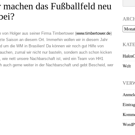
machen das Fußballfeld neu
bei?
ARC
Archiv
n von Holger aus seiner Firma Timbertower (
www.timbertower.de
)
etzte Saison an diesem Ort. Immerhin wollen wir in diesem Jahr
KAT
nd um die WM in Brasilien! Da können wir noch gut Hilfe von
uchen, zumal wir nicht nur basteln, sondern auch schon kicken
HafenC
 wie nett unsere Nachbarschaft ist, wird ein Team von HH1
 auch gerne weiter in der Nachbarschaft und gebt Bescheid, wer
Welt
VER
Anmel
Eintra
Komme
WordPr