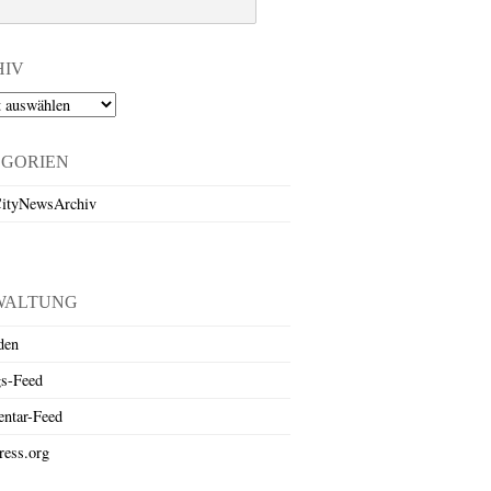
HIV
EGORIEN
ityNewsArchiv
WALTUNG
den
gs-Feed
ntar-Feed
ess.org