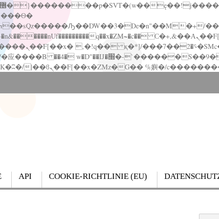
�����nUf���������q��x�ZM~�
c�� Ϲ�+,&��Ὰܢ��F[��(�1�*"��
��!� :�s"��
`������S��9�Dr�ji��EJ߅��gJ�应��
E
API
COOKIE-RICHTLINIE (EU)
DATENSCHUT
Search