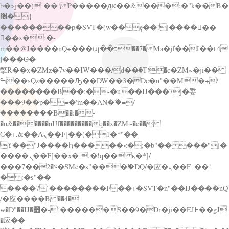
b�>j��)΄��!P�����ԫ��&���;�"k��B�
޶�}
��������p�SVT�(w��ę��!j������
��x�;�-
m��@J����nQ+���պ��כ��7�Ma�jf��J��ͱ4
j���Ѳ�
撆R��x�ZMz�7v��IW���/d��ٞ�Тז�c�ZM~�ji��
ߒ��sQz�����Ԡ��DW��3�De�n"��M�+/
��������B��:�-�u��IJ���7j�委
���9��p�=�'m��AN�ޭ�=/
��������B��:�-
�n&������nUf���������q��x�ZM~�
c��
Ϲ�+,&��Ὰܢ��F[��(�1�*"��
ϒ��"J����ԧ�����<�;�b"�� ���"j�
����ܢ��F[��x� ,�!q�� қ�*]/
���؝�2��7�SMc�s"���ޭ�DQ/�应�ܢ��F_��!
� :�s"��
����7`��������F��+�SVT�n"��IJ����nQ
/�应����B ��4�
w�D"��IJ�׭�-`������S��9�Dr�ji��EJ߅��gJ
�应��