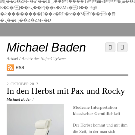
矁[��x�ZM~�n"��IB؃��!'����Тѕ��+��(m��I
K�ʭ�/|��ϐܢ��F[��x�ZMz�G�� %嬩
�/c��������[[��<�RI:�:c��MΎ��:z�졾
�ܢ��F[��R�ZM~�D
Scroll
down
to
Michael Baden
Scroll
Menu
content
down
to
Artikel / Archiv der HafenCityNews
content
RSS
2. OKTOBER 2012
In den Herbst mit Pax und Rocky
Michael Baden
/
Moderne Interpretation
klassischer Gemütlichkeit
Der Herbst kommt und mit ihm
die Zeit, in der man sich